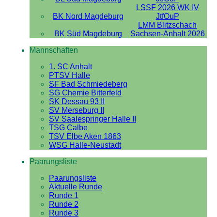
LSSF 2026 WK IV
BK Nord Magdeburg
JtfOuP
LMM Blitzschach
BK Süd Magdeburg
Sachsen-Anhalt 2026
Mannschaften
1. SC Anhalt
PTSV Halle
SF Bad Schmiedeberg
SG Chemie Bitterfeld
SK Dessau 93 II
SV Merseburg II
SV Saalespringer Halle II
TSG Calbe
TSV Elbe Aken 1863
WSG Halle-Neustadt
Paarungsliste
Paarungsliste
Aktuelle Runde
Runde 1
Runde 2
Runde 3