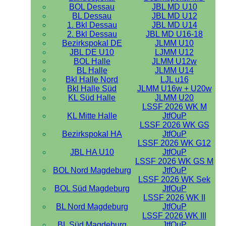
BOL Dessau
JBL MD U10
BL Dessau
JBL MD U12
1. Bkl Dessau
JBL MD U14
2. Bkl Dessau
JBL MD U16-18
Bezirkspokal DE
JLMM U10
JBL DE U10
LJMM U12
BOL Halle
JLMM U12w
BL Halle
JLMM U14
Bkl Halle Nord
LJL u16
Bkl Halle Süd
JLMM U16w + U20w
KL Süd Halle
JLMM U20
LSSF 2026 WK M
KL Mitte Halle
JtfOuP
LSSF 2026 WK GS
Bezirkspokal HA
JtfOuP
LSSF 2026 WK G12
JBL HA U10
JtfOuP
LSSF 2026 WK GS M
BOL Nord Magdeburg
JtfOuP
LSSF 2026 WK Sek
BOL Süd Magdeburg
JtfOuP
LSSF 2026 WK II
BL Nord Magdeburg
JtfOuP
LSSF 2026 WK III
BL Süd Magdeburg
JtfOuP