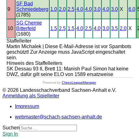
SF Bad
9
Schmiedeberg
1.0
2.0
2.5
4.0
4.0
3.0
4.0
3.0
X
6.0
(1785)
SG Chemie
10
Bitterfeld
1.5
2.5
1.5
4.0
2.5
4.0
3.0
3.5
2.0
X
(1680)
Staffelleiter
Martin Michalek |
Diese E-Mail-Adresse ist vor Spambots
geschützt! Zur Anzeige muss JavaScript eingeschaltet
sein.
Hinweis des Staffelleiters
SK Dessau 93 II, Brett 11: Manish Paul Simon hat keine
DWZ, dafür gilt seine ELO von 1589 ersatzweise
Powered by
ChessLeagueManager
© 2026 Landesschachverband Sachsen-Anhalt e.V.
Anmeldung als Spielleiter
Impressum
webmaster@schach-sachsen-anhalt.de
Suchen
Sign In