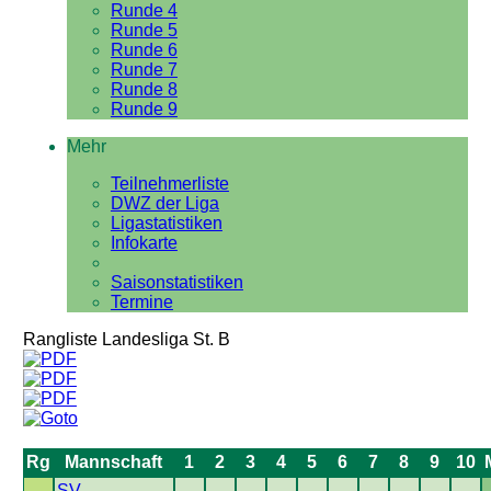
Runde 4
Runde 5
Runde 6
Runde 7
Runde 8
Runde 9
Mehr
Teilnehmerliste
DWZ der Liga
Ligastatistiken
Infokarte
Saisonstatistiken
Termine
Rangliste Landesliga St. B
Rg
Mannschaft
1
2
3
4
5
6
7
8
9
10
SV