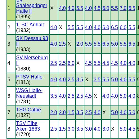
Saalespringer
1
X
4.0
4.0
5.5
4.0
4.5
6.0
5.5
7.0
6.5
Halle II
(1895)
1. SC Anhalt
2
4.0
X
5.5
5.5
4.0
4.0
6.0
6.5
6.0
5.5
(1932)
SK Dessau 93
3
II
4.0
2.5
X
2.0
5.5
5.5
6.5
5.0
5.5
6.5
(1933)
SV Merseburg
4
II
2.5
2.5
6.0
X
4.5
5.5
4.5
4.5
4.0
4.0
(1880)
PTSV Halle
5
4.0
4.0
2.5
3.5
X
3.5
5.5
5.0
4.0
5.5
(1813)
WSG Halle-
6
Neustadt
3.5
4.0
2.5
2.5
4.5
X
4.0
4.0
5.0
4.0
(1781)
TSG Calbe
7
2.0
2.0
1.5
3.5
2.5
4.0
X
5.0
4.0
5.0
(1827)
TSV Elbe
8
Aken 1863
2.5
1.5
3.0
3.5
3.0
4.0
3.0
X
5.0
4.5
(1720)