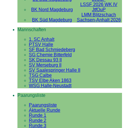
LSSF 2026 WK IV
BK Nord Magdeburg
JtfOuP
LMM Blitzschach
BK Süd Magdeburg
Sachsen-Anhalt 2026
Mannschaften
1. SC Anhalt
PTSV Halle
SF Bad Schmiedeberg
SG Chemie Bitterfeld
SK Dessau 93 II
SV Merseburg II
SV Saalespringer Halle II
TSG Calbe
TSV Elbe Aken 1863
WSG Halle-Neustadt
Paarungsliste
Paarungsliste
Aktuelle Runde
Runde 1
Runde 2
Runde 3