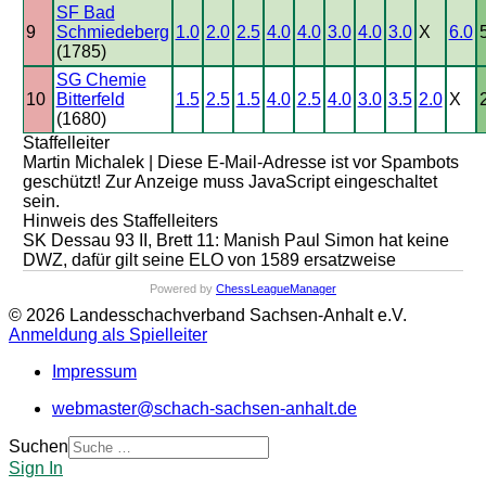
SF Bad
9
Schmiedeberg
1.0
2.0
2.5
4.0
4.0
3.0
4.0
3.0
X
6.0
(1785)
SG Chemie
10
Bitterfeld
1.5
2.5
1.5
4.0
2.5
4.0
3.0
3.5
2.0
X
(1680)
Staffelleiter
Martin Michalek |
Diese E-Mail-Adresse ist vor Spambots
geschützt! Zur Anzeige muss JavaScript eingeschaltet
sein.
Hinweis des Staffelleiters
SK Dessau 93 II, Brett 11: Manish Paul Simon hat keine
DWZ, dafür gilt seine ELO von 1589 ersatzweise
Powered by
ChessLeagueManager
© 2026 Landesschachverband Sachsen-Anhalt e.V.
Anmeldung als Spielleiter
Impressum
webmaster@schach-sachsen-anhalt.de
Suchen
Sign In