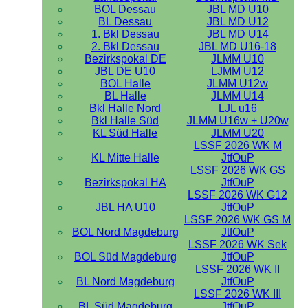
BOL Dessau
JBL MD U10
BL Dessau
JBL MD U12
1. Bkl Dessau
JBL MD U14
2. Bkl Dessau
JBL MD U16-18
Bezirkspokal DE
JLMM U10
JBL DE U10
LJMM U12
BOL Halle
JLMM U12w
BL Halle
JLMM U14
Bkl Halle Nord
LJL u16
Bkl Halle Süd
JLMM U16w + U20w
KL Süd Halle
JLMM U20
LSSF 2026 WK M
KL Mitte Halle
JtfOuP
LSSF 2026 WK GS
Bezirkspokal HA
JtfOuP
LSSF 2026 WK G12
JBL HA U10
JtfOuP
LSSF 2026 WK GS M
BOL Nord Magdeburg
JtfOuP
LSSF 2026 WK Sek
BOL Süd Magdeburg
JtfOuP
LSSF 2026 WK II
BL Nord Magdeburg
JtfOuP
LSSF 2026 WK III
BL Süd Magdeburg
JtfOuP