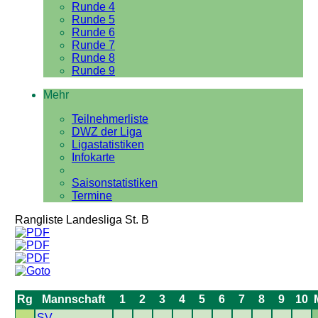
Runde 4
Runde 5
Runde 6
Runde 7
Runde 8
Runde 9
Mehr
Teilnehmerliste
DWZ der Liga
Ligastatistiken
Infokarte
Saisonstatistiken
Termine
Rangliste Landesliga St. B
Rg
Mannschaft
1
2
3
4
5
6
7
8
9
10
SV