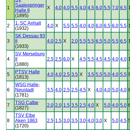
Saalespringer
1
X
4.0
4.0
5.5
4.0
4.5
6.0
5.5
7.0
6.5
Halle II
(1895)
1. SC Anhalt
2
4.0
X
5.5
5.5
4.0
4.0
6.0
6.5
6.0
5.5
(1932)
SK Dessau 93
3
II
4.0
2.5
X
2.0
5.5
5.5
6.5
5.0
5.5
6.5
(1933)
SV Merseburg
4
II
2.5
2.5
6.0
X
4.5
5.5
4.5
4.5
4.0
4.0
(1880)
PTSV Halle
5
4.0
4.0
2.5
3.5
X
3.5
5.5
5.0
4.0
5.5
(1813)
WSG Halle-
6
Neustadt
3.5
4.0
2.5
2.5
4.5
X
4.0
4.0
5.0
4.0
(1781)
TSG Calbe
7
2.0
2.0
1.5
3.5
2.5
4.0
X
5.0
4.0
5.0
(1827)
TSV Elbe
8
Aken 1863
2.5
1.5
3.0
3.5
3.0
4.0
3.0
X
5.0
4.5
(1720)