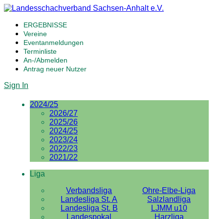
ERGEBNISSE
Vereine
Eventanmeldungen
Terminliste
An-/Abmelden
Antrag neuer Nutzer
Sign In
2024/25
2026/27
2025/26
2024/25
2023/24
2022/23
2021/22
Liga
Verbandsliga
Ohre-Elbe-Liga
Landesliga St. A
Salzlandliga
Landesliga St. B
LJMM u10
Landespokal
Harzliga