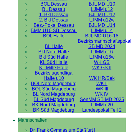
BOL Dessau
BJL MD U10
BL Dessau
LJMM u12
1. Bkl Dessau
BJL MD U12
2. Bkl Dessau
LJMM u12w
Bez.-Pokal Dessau
BJL MD U14
BMM U10 SB Dessau
LJMM u14
BOL Halle
BJL MD U16-18
Bezirksmannschaftspokal
BL Halle
SB MD 2024
Bkl Nord Halle
LJMM u16
Bkl Süd Halle
LJMM u16w
KL Süd Halle
WK GS
KL Mitte Halle
WK GS II
Bezirksjugendliga
Halle u10
WK HR/Sek
BOL Nord Magdeburg
WK II
BOL Süd Magdeburg
WK III
BL Nord Magdeburg
WK IV
BL Süd Magdeburg
SenMM SB MD 2025
BK Nord Magdeburg
LJMM u20
BK Süd Magdeburg
Landespokal Teil 2
Mannschaften
Dr. Frank Gymnasium Staßfurt I