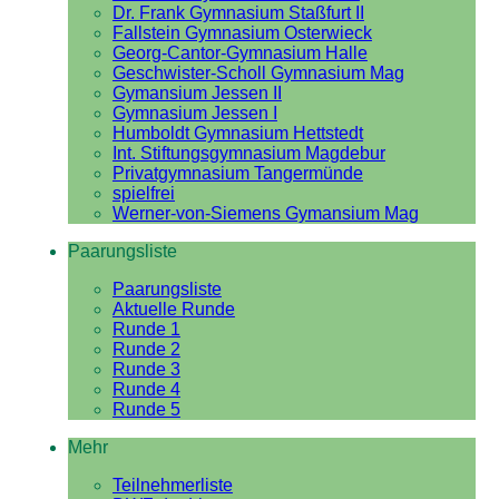
Dr. Frank Gymnasium Staßfurt II
Fallstein Gymnasium Osterwieck
Georg-Cantor-Gymnasium Halle
Geschwister-Scholl Gymnasium Mag
Gymansium Jessen II
Gymnasium Jessen I
Humboldt Gymnasium Hettstedt
Int. Stiftungsgymnasium Magdebur
Privatgymnasium Tangermünde
spielfrei
Werner-von-Siemens Gymansium Mag
Paarungsliste
Paarungsliste
Aktuelle Runde
Runde 1
Runde 2
Runde 3
Runde 4
Runde 5
Mehr
Teilnehmerliste