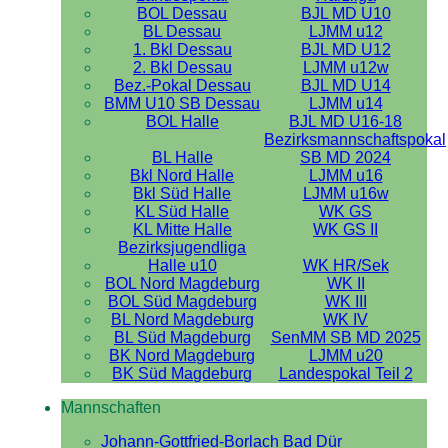
BOL Dessau
BJL MD U10
BL Dessau
LJMM u12
1. Bkl Dessau
BJL MD U12
2. Bkl Dessau
LJMM u12w
Bez.-Pokal Dessau
BJL MD U14
BMM U10 SB Dessau
LJMM u14
BOL Halle
BJL MD U16-18
Bezirksmannschaftspokal
BL Halle
SB MD 2024
Bkl Nord Halle
LJMM u16
Bkl Süd Halle
LJMM u16w
KL Süd Halle
WK GS
KL Mitte Halle
WK GS II
Bezirksjugendliga
Halle u10
WK HR/Sek
BOL Nord Magdeburg
WK II
BOL Süd Magdeburg
WK III
BL Nord Magdeburg
WK IV
BL Süd Magdeburg
SenMM SB MD 2025
BK Nord Magdeburg
LJMM u20
BK Süd Magdeburg
Landespokal Teil 2
Mannschaften
Johann-Gottfried-Borlach Bad Dür