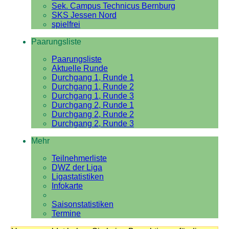
Sek. Campus Technicus Bernburg
SKS Jessen Nord
spielfrei
Paarungsliste
Paarungsliste
Aktuelle Runde
Durchgang 1, Runde 1
Durchgang 1, Runde 2
Durchgang 1, Runde 3
Durchgang 2, Runde 1
Durchgang 2, Runde 2
Durchgang 2, Runde 3
Mehr
Teilnehmerliste
DWZ der Liga
Ligastatistiken
Infokarte
Saisonstatistiken
Termine