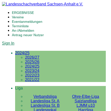
ERGEBNISSE
Vereine
Eventanmeldungen
Terminliste
An-/Abmelden
Antrag neuer Nutzer
Sign In
2024/25
2026/27
2025/26
2024/25
2023/24
2022/23
2021/22
Liga
Verbandsliga
Ohre-Elbe-Liga
Landesliga St. A
Salzlandliga
Landesliga St. B
LJMM u10
Landespokal
Harzliga