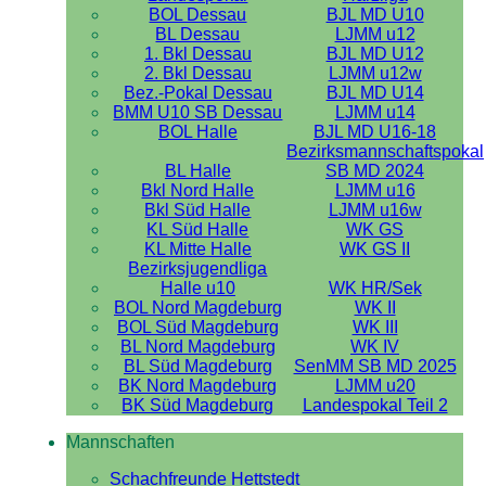
BOL Dessau
BJL MD U10
BL Dessau
LJMM u12
1. Bkl Dessau
BJL MD U12
2. Bkl Dessau
LJMM u12w
Bez.-Pokal Dessau
BJL MD U14
BMM U10 SB Dessau
LJMM u14
BOL Halle
BJL MD U16-18
Bezirksmannschaftspokal
BL Halle
SB MD 2024
Bkl Nord Halle
LJMM u16
Bkl Süd Halle
LJMM u16w
KL Süd Halle
WK GS
KL Mitte Halle
WK GS II
Bezirksjugendliga
Halle u10
WK HR/Sek
BOL Nord Magdeburg
WK II
BOL Süd Magdeburg
WK III
BL Nord Magdeburg
WK IV
BL Süd Magdeburg
SenMM SB MD 2025
BK Nord Magdeburg
LJMM u20
BK Süd Magdeburg
Landespokal Teil 2
Mannschaften
Schachfreunde Hettstedt