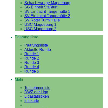
Schachzwerge Magdeburg
SG Einheit Staßfurt
SV Eintracht Tangerhütte 1
SV Eintracht Tangerhütte 2
SV Roter Turm Halle
USC Magdeburg 1
USC Magdeburg 2
Paarungsliste
Paarungsliste
Aktuelle Runde
Runde 1
Runde 2
Runde 3
Runde 4
Runde 5
Mehr
Teilnehmerliste
DWZ der Liga
Ligastatistiken
Infokarte