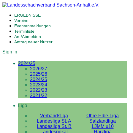
ERGEBNISSE
Vereine
Eventanmeldungen
Terminliste
An-/Abmelden
Antrag neuer Nutzer
Sign In
2024/25
2026/27
2025/26
2024/25
2023/24
2022/23
2021/22
Liga
Verbandsliga
Ohre-Elbe-Liga
Landesliga St. A
Salzlandliga
Landesliga St. B
LJMM u10
Landespokal
Harzliga