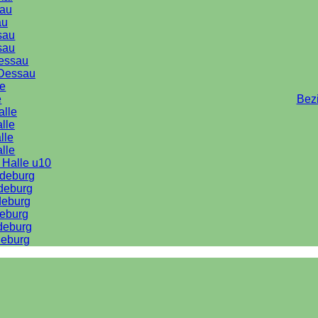
au
au
sau
sau
Dessau
Dessau
le
e
Bez
alle
lle
lle
alle
 Halle u10
deburg
deburg
deburg
eburg
deburg
eburg