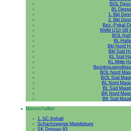
BOL Dess
BL Dess
1. Bkl Des
2. Bkl Des
Bez.-Pokal 
BMM U10 SB 
BOL Hal
BL Hall
Bkl Nord H
Bkl Süd Ha
KL Süd Ha
KL Mitte H
Bezirksjugendliga
BOL Nord Mag
BOL Süd Mag
BL Nord Mag
BL Süd Magd
BK Nord Mag
BK Süd Magd
Mannschaften
1. SC Anhalt
Schachzwerge Magdeburg
SK Dessau 93