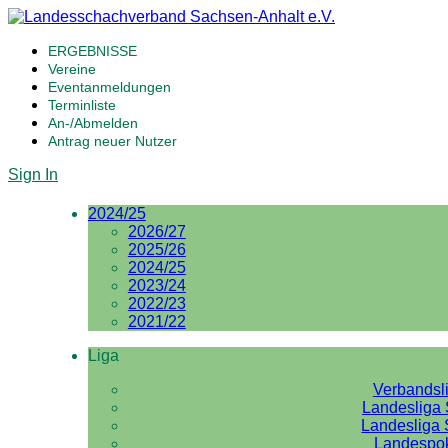
ERGEBNISSE
Vereine
Eventanmeldungen
Terminliste
An-/Abmelden
Antrag neuer Nutzer
Sign In
2024/25
2026/27
2025/26
2024/25
2023/24
2022/23
2021/22
Liga
Verbandsl
Landesliga 
Landesliga 
Landespo