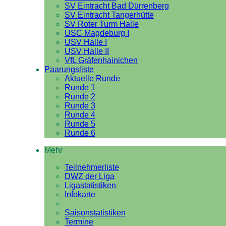
SV Eintracht Bad Dürrenberg
SV Eintracht Tangerhütte
SV Roter Turm Halle
USC Magdeburg I
USV Halle I
USV Halle II
VfL Gräfenhainichen
Paarungsliste
Aktuelle Runde
Runde 1
Runde 2
Runde 3
Runde 4
Runde 5
Runde 6
Mehr
Teilnehmerliste
DWZ der Liga
Ligastatistiken
Infokarte
Saisonstatistiken
Termine