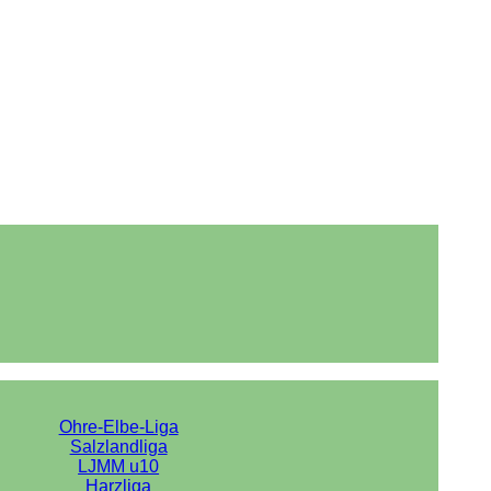
Ohre-Elbe-Liga
Salzlandliga
LJMM u10
Harzliga