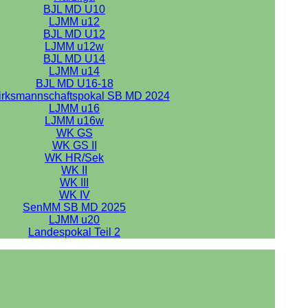
BJL MD U10
LJMM u12
BJL MD U12
LJMM u12w
BJL MD U14
LJMM u14
BJL MD U16-18
irksmannschaftspokal SB MD 2024
LJMM u16
LJMM u16w
WK GS
WK GS II
WK HR/Sek
WK II
WK III
WK IV
SenMM SB MD 2025
LJMM u20
Landespokal Teil 2