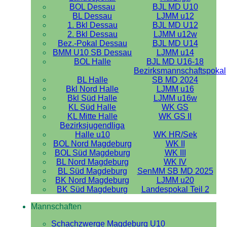
BOL Dessau
BJL MD U10
BL Dessau
LJMM u12
1. Bkl Dessau
BJL MD U12
2. Bkl Dessau
LJMM u12w
Bez.-Pokal Dessau
BJL MD U14
BMM U10 SB Dessau
LJMM u14
BOL Halle
BJL MD U16-18
Bezirksmannschaftspokal
BL Halle
SB MD 2024
Bkl Nord Halle
LJMM u16
Bkl Süd Halle
LJMM u16w
KL Süd Halle
WK GS
KL Mitte Halle
WK GS II
Bezirksjugendliga
Halle u10
WK HR/Sek
BOL Nord Magdeburg
WK II
BOL Süd Magdeburg
WK III
BL Nord Magdeburg
WK IV
BL Süd Magdeburg
SenMM SB MD 2025
BK Nord Magdeburg
LJMM u20
BK Süd Magdeburg
Landespokal Teil 2
Mannschaften
Schachzwerge Magdeburg U10