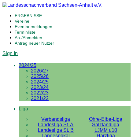
ERGEBNISSE
Vereine
Eventanmeldungen
Terminliste
An-/Abmelden
Antrag neuer Nutzer
Sign In
2024/25
2026/27
2025/26
2024/25
2023/24
2022/23
2021/22
Liga
Verbandsliga
Ohre-Elbe-Liga
Landesliga St. A
Salzlandliga
Landesliga St. B
LJMM u10
Landespokal
Harzliga