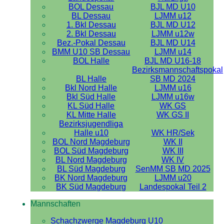
BOL Dessau
BJL MD U10
BL Dessau
LJMM u12
1. Bkl Dessau
BJL MD U12
2. Bkl Dessau
LJMM u12w
Bez.-Pokal Dessau
BJL MD U14
BMM U10 SB Dessau
LJMM u14
BOL Halle
BJL MD U16-18
Bezirksmannschaftspokal
BL Halle
SB MD 2024
Bkl Nord Halle
LJMM u16
Bkl Süd Halle
LJMM u16w
KL Süd Halle
WK GS
KL Mitte Halle
WK GS II
Bezirksjugendliga
Halle u10
WK HR/Sek
BOL Nord Magdeburg
WK II
BOL Süd Magdeburg
WK III
BL Nord Magdeburg
WK IV
BL Süd Magdeburg
SenMM SB MD 2025
BK Nord Magdeburg
LJMM u20
BK Süd Magdeburg
Landespokal Teil 2
Mannschaften
Schachzwerge Magdeburg U10