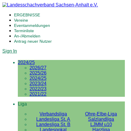
ERGEBNISSE
Vereine
Eventanmeldungen
Terminliste
An-/Abmelden
Antrag neuer Nutzer
Sign In
2024/25
2026/27
2025/26
2024/25
2023/24
2022/23
2021/22
Liga
Verbandsliga
Ohre-Elbe-Liga
Landesliga St. A
Salzlandliga
Landesliga St. B
LJMM u10
Landespokal
Harzliga