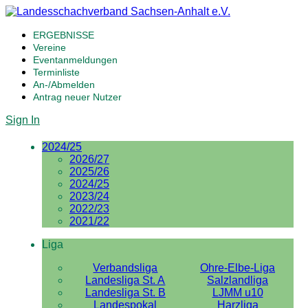
ERGEBNISSE
Vereine
Eventanmeldungen
Terminliste
An-/Abmelden
Antrag neuer Nutzer
Sign In
2024/25
2026/27
2025/26
2024/25
2023/24
2022/23
2021/22
Liga
Verbandsliga
Ohre-Elbe-Liga
Landesliga St. A
Salzlandliga
Landesliga St. B
LJMM u10
Landespokal
Harzliga