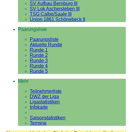
SV Aufbau Bernburg III
SV Lok Aschersleben III
TSG Calbe/Saale III
Union 1861 Schönebeck II
Paarungsliste
Paarungsliste
Aktuelle Runde
Runde 1
Runde 2
Runde 3
Runde 4
Runde 5
Mehr
Teilnehmerliste
DWZ der Liga
Ligastatistiken
Infokarte
Saisonstatistiken
Termine