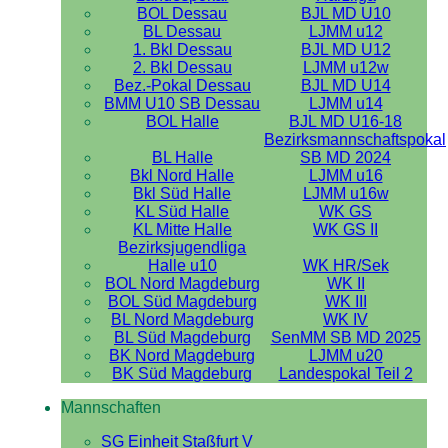
BOL Dessau
BJL MD U10
BL Dessau
LJMM u12
1. Bkl Dessau
BJL MD U12
2. Bkl Dessau
LJMM u12w
Bez.-Pokal Dessau
BJL MD U14
BMM U10 SB Dessau
LJMM u14
BOL Halle
BJL MD U16-18
Bezirksmannschaftspokal
BL Halle
SB MD 2024
Bkl Nord Halle
LJMM u16
Bkl Süd Halle
LJMM u16w
KL Süd Halle
WK GS
KL Mitte Halle
WK GS II
Bezirksjugendliga
Halle u10
WK HR/Sek
BOL Nord Magdeburg
WK II
BOL Süd Magdeburg
WK III
BL Nord Magdeburg
WK IV
BL Süd Magdeburg
SenMM SB MD 2025
BK Nord Magdeburg
LJMM u20
BK Süd Magdeburg
Landespokal Teil 2
Mannschaften
SG Einheit Staßfurt V