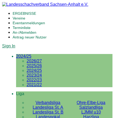
ERGEBNISSE
Vereine
Eventanmeldungen
Terminliste
An-/Abmelden
Antrag neuer Nutzer
Sign In
2024/25
2026/27
2025/26
2024/25
2023/24
2022/23
2021/22
Liga
Verbandsliga
Ohre-Elbe-Liga
Landesliga St. A
Salzlandliga
Landesliga St. B
LJMM u10
Landespokal
Harzliga