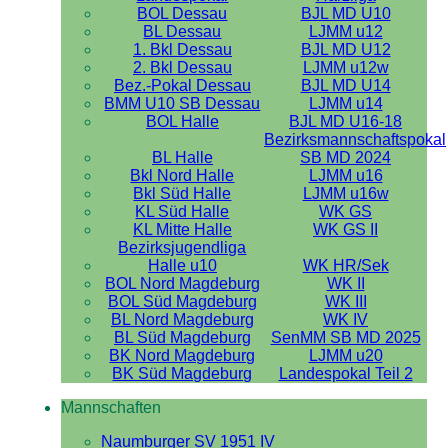
BOL Dessau
BJL MD U10
BL Dessau
LJMM u12
1. Bkl Dessau
BJL MD U12
2. Bkl Dessau
LJMM u12w
Bez.-Pokal Dessau
BJL MD U14
BMM U10 SB Dessau
LJMM u14
BOL Halle
BJL MD U16-18
Bezirksmannschaftspokal
BL Halle
SB MD 2024
Bkl Nord Halle
LJMM u16
Bkl Süd Halle
LJMM u16w
KL Süd Halle
WK GS
KL Mitte Halle
WK GS II
Bezirksjugendliga
Halle u10
WK HR/Sek
BOL Nord Magdeburg
WK II
BOL Süd Magdeburg
WK III
BL Nord Magdeburg
WK IV
BL Süd Magdeburg
SenMM SB MD 2025
BK Nord Magdeburg
LJMM u20
BK Süd Magdeburg
Landespokal Teil 2
Mannschaften
Naumburger SV 1951 IV