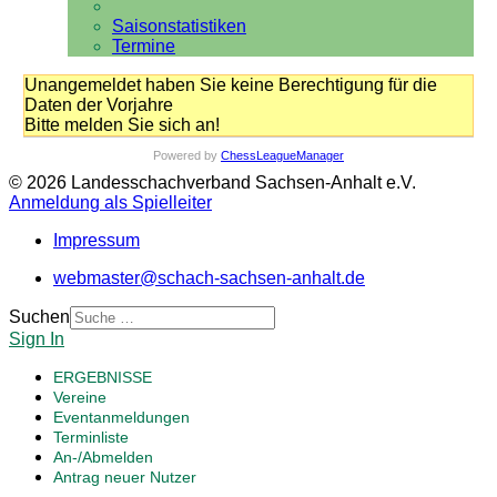
Saisonstatistiken
Termine
Unangemeldet haben Sie keine Berechtigung für die
Daten der Vorjahre
Bitte melden Sie sich an!
Powered by
ChessLeagueManager
© 2026 Landesschachverband Sachsen-Anhalt e.V.
Anmeldung als Spielleiter
Impressum
webmaster@schach-sachsen-anhalt.de
Suchen
Sign In
ERGEBNISSE
Vereine
Eventanmeldungen
Terminliste
An-/Abmelden
Antrag neuer Nutzer