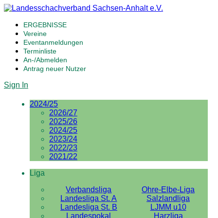
ERGEBNISSE
Vereine
Eventanmeldungen
Terminliste
An-/Abmelden
Antrag neuer Nutzer
Sign In
2024/25
2026/27
2025/26
2024/25
2023/24
2022/23
2021/22
Liga
Verbandsliga
Ohre-Elbe-Liga
Landesliga St. A
Salzlandliga
Landesliga St. B
LJMM u10
Landespokal
Harzliga