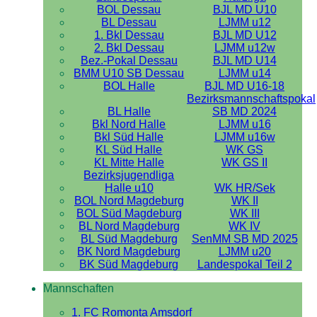
BOL Dessau
BJL MD U10
BL Dessau
LJMM u12
1. Bkl Dessau
BJL MD U12
2. Bkl Dessau
LJMM u12w
Bez.-Pokal Dessau
BJL MD U14
BMM U10 SB Dessau
LJMM u14
BOL Halle
BJL MD U16-18
Bezirksmannschaftspokal
BL Halle
SB MD 2024
Bkl Nord Halle
LJMM u16
Bkl Süd Halle
LJMM u16w
KL Süd Halle
WK GS
KL Mitte Halle
WK GS II
Bezirksjugendliga
Halle u10
WK HR/Sek
BOL Nord Magdeburg
WK II
BOL Süd Magdeburg
WK III
BL Nord Magdeburg
WK IV
BL Süd Magdeburg
SenMM SB MD 2025
BK Nord Magdeburg
LJMM u20
BK Süd Magdeburg
Landespokal Teil 2
Mannschaften
1. FC Romonta Amsdorf