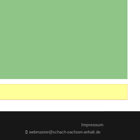
Impressum
webmaster@schach-sachsen-anhalt.de