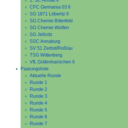
1. SC Anhalt II
CFC Germania 03 II
SG 1871 Löberitz II
SG Chemie Bitterfeld
SG Chemie Wolfen
SG Jeßnitz
SSC Annaburg
SV 51 Zerbst/Roßlau
TSG Wittenberg
VfL Gräfenhainichen II
Paarungsliste
Aktuelle Runde
Runde 1
Runde 2
Runde 3
Runde 4
Runde 5
Runde 6
Runde 7