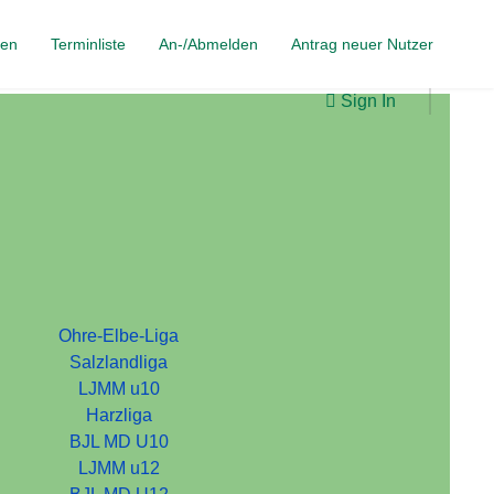
gen
Terminliste
An-/Abmelden
Antrag neuer Nutzer
Sign In
Ohre-Elbe-Liga
Salzlandliga
LJMM u10
Harzliga
BJL MD U10
LJMM u12