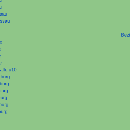
u
u
ssau
ssau
Bez
le
e
e
e
alle u10
burg
burg
burg
urg
burg
urg