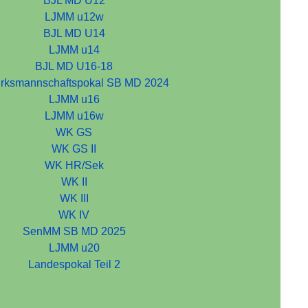
BJL MD U12
LJMM u12w
BJL MD U14
LJMM u14
BJL MD U16-18
irksmannschaftspokal SB MD 2024
LJMM u16
LJMM u16w
WK GS
WK GS II
WK HR/Sek
WK II
WK III
WK IV
SenMM SB MD 2025
LJMM u20
Landespokal Teil 2