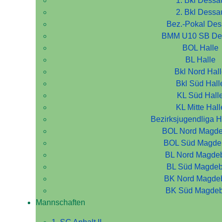
1. Bkl Dessa
2. Bkl Dessa
Bez.-Pokal De
BMM U10 SB De
BOL Halle
BL Halle
Bkl Nord Hal
Bkl Süd Hall
KL Süd Hall
KL Mitte Hall
Bezirksjugendliga H
BOL Nord Magde
BOL Süd Magde
BL Nord Magde
BL Süd Magdeb
BK Nord Magde
BK Süd Magdeb
Mannschaften