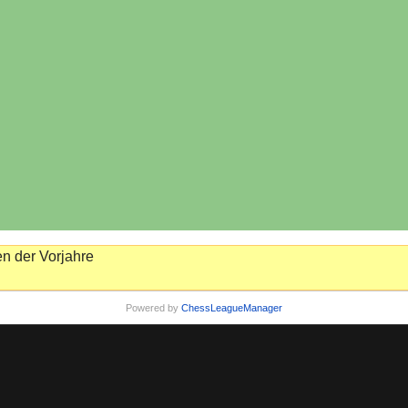
n der Vorjahre
Powered by
ChessLeagueManager