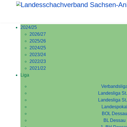
2024/25
2026/27
2025/26
2024/25
2023/24
2022/23
2021/22
Liga
Verbandslig
Landesliga St.
Landesliga St
Landespoka
BOL Dessa
BL Dessau