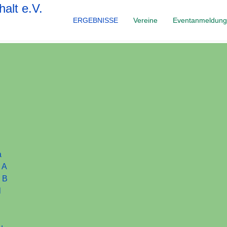
ERGEBNISSE
Vereine
Eventanmeldun
a
 A
. B
l
u