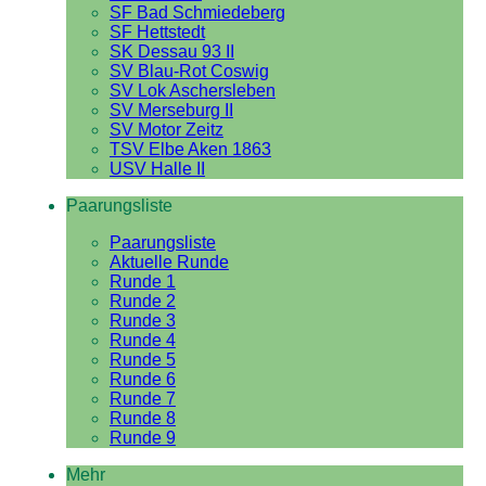
SF Bad Schmiedeberg
SF Hettstedt
SK Dessau 93 II
SV Blau-Rot Coswig
SV Lok Aschersleben
SV Merseburg II
SV Motor Zeitz
TSV Elbe Aken 1863
USV Halle II
Paarungsliste
Paarungsliste
Aktuelle Runde
Runde 1
Runde 2
Runde 3
Runde 4
Runde 5
Runde 6
Runde 7
Runde 8
Runde 9
Mehr