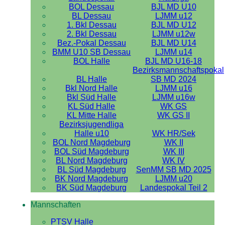
BOL Dessau
BJL MD U10
BL Dessau
LJMM u12
1. Bkl Dessau
BJL MD U12
2. Bkl Dessau
LJMM u12w
Bez.-Pokal Dessau
BJL MD U14
BMM U10 SB Dessau
LJMM u14
BOL Halle
BJL MD U16-18
Bezirksmannschaftspokal
BL Halle
SB MD 2024
Bkl Nord Halle
LJMM u16
Bkl Süd Halle
LJMM u16w
KL Süd Halle
WK GS
KL Mitte Halle
WK GS II
Bezirksjugendliga
Halle u10
WK HR/Sek
BOL Nord Magdeburg
WK II
BOL Süd Magdeburg
WK III
BL Nord Magdeburg
WK IV
BL Süd Magdeburg
SenMM SB MD 2025
BK Nord Magdeburg
LJMM u20
BK Süd Magdeburg
Landespokal Teil 2
Mannschaften
PTSV Halle