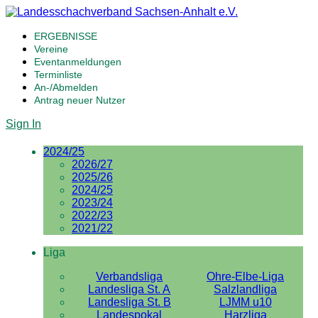
ERGEBNISSE
Vereine
Eventanmeldungen
Terminliste
An-/Abmelden
Antrag neuer Nutzer
Sign In
2024/25
2026/27
2025/26
2024/25
2023/24
2022/23
2021/22
Liga
Verbandsliga
Ohre-Elbe-Liga
Landesliga St. A
Salzlandliga
Landesliga St. B
LJMM u10
Landespokal
Harzliga