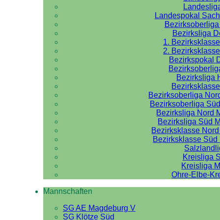
Landeslig
Landespokal Sach
Bezirksoberlig
Bezirksliga 
1. Bezirksklass
2. Bezirksklass
Bezirkspokal 
Bezirksoberlig
Bezirksliga 
Bezirksklasse
Bezirksoberliga No
Bezirksoberliga Sü
Bezirksliga Nord
Bezirksliga Süd 
Bezirksklasse Nor
Bezirksklasse Sü
Salzlandl
Kreisliga 
Kreisliga M
Ohre-Elbe-Kre
Mannschaften
SG AE Magdeburg V
SG Klötze Süd