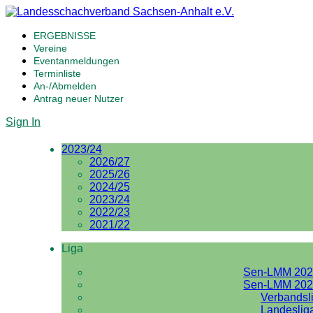
ERGEBNISSE
Vereine
Eventanmeldungen
Terminliste
An-/Abmelden
Antrag neuer Nutzer
Sign In
2023/24
2026/27
2025/26
2024/25
2023/24
2022/23
2021/22
Liga
Sen-LMM 202
Sen-LMM 202
Verbandsl
Landeslig