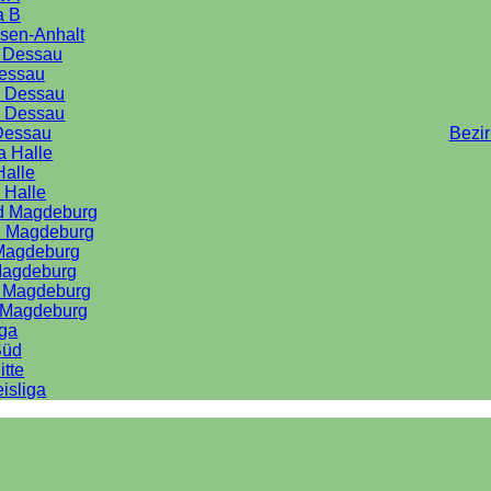
a B
sen-Anhalt
a Dessau
Dessau
e Dessau
e Dessau
Dessau
Bezi
a Halle
Halle
 Halle
rd Magdeburg
d Magdeburg
 Magdeburg
Magdeburg
d Magdeburg
d Magdeburg
iga
Süd
itte
isliga