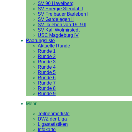
SV 90 Havelberg
SV Energie Stendal II
SV Freibauer Barleben II
SV Gardelegen II
SV Irxleben von 1919 II
SV Kali Wolmirstedt
USC Magdeburg IV
Paarungsliste
Aktuelle Runde
Runde 1
Runde 2
Runde 3
Runde 4
Runde 5
Runde 6
Runde 7
Runde 8
Runde 9
Mehr
Teilnehmerliste
DWZ der Liga
Ligastatistiken
Infokarte