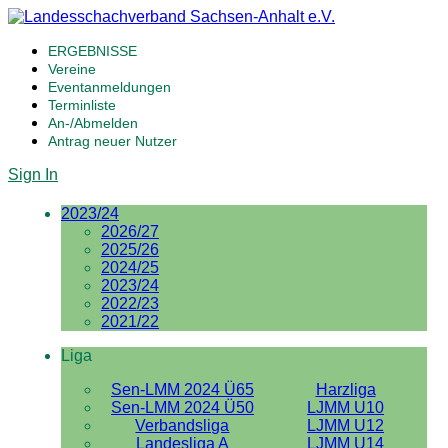
ERGEBNISSE
Vereine
Eventanmeldungen
Terminliste
An-/Abmelden
Antrag neuer Nutzer
Sign In
2023/24
2026/27
2025/26
2024/25
2023/24
2022/23
2021/22
Liga
Sen-LMM 2024 Ü65
Harzliga
Sen-LMM 2024 Ü50
LJMM U10
Verbandsliga
LJMM U12
Landesliga A
LJMM U14