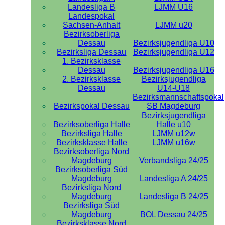
Landesliga B
LJMM U16
Landespokal
Sachsen-Anhalt
LJMM u20
Bezirksoberliga
Dessau
Bezirksjugendliga U10
Bezirksliga Dessau
Bezirksjugendliga U12
1. Bezirksklasse
Dessau
Bezirksjugendliga U16
2. Bezirksklasse
Bezirksjugendliga
Dessau
U14-U18
Bezirksmannschaftspokal
Bezirkspokal Dessau
SB Magdeburg
Bezirksjugendliga
Bezirksoberliga Halle
Halle u10
Bezirksliga Halle
LJMM u12w
Bezirksklasse Halle
LJMM u16w
Bezirksoberliga Nord
Magdeburg
Verbandsliga 24/25
Bezirksoberliga Süd
Magdeburg
Landesliga A 24/25
Bezirksliga Nord
Magdeburg
Landesliga B 24/25
Bezirksliga Süd
Magdeburg
BOL Dessau 24/25
Bezirksklasse Nord