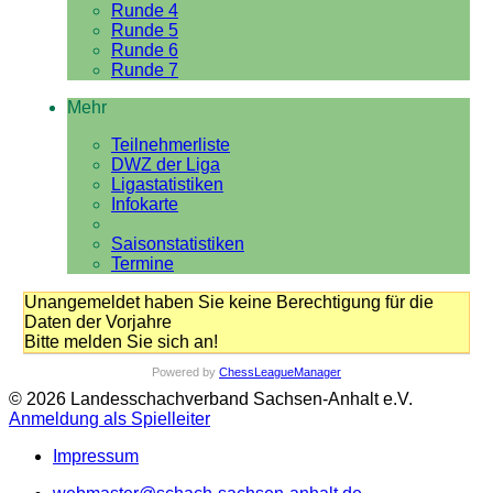
Runde 4
Runde 5
Runde 6
Runde 7
Mehr
Teilnehmerliste
DWZ der Liga
Ligastatistiken
Infokarte
Saisonstatistiken
Termine
Unangemeldet haben Sie keine Berechtigung für die
Daten der Vorjahre
Bitte melden Sie sich an!
Powered by
ChessLeagueManager
© 2026 Landesschachverband Sachsen-Anhalt e.V.
Anmeldung als Spielleiter
Impressum