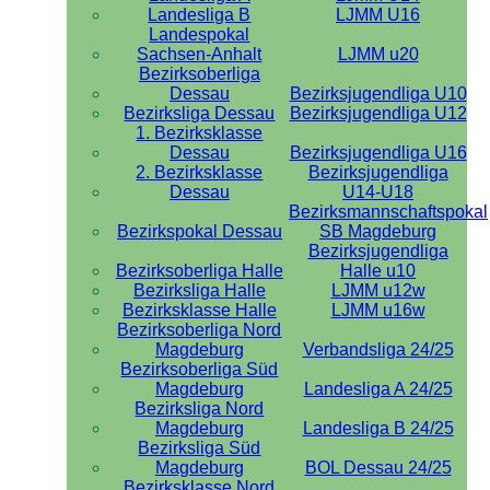
Landesliga B
LJMM U16
Landespokal
Sachsen-Anhalt
LJMM u20
Bezirksoberliga
Dessau
Bezirksjugendliga U10
Bezirksliga Dessau
Bezirksjugendliga U12
1. Bezirksklasse
Dessau
Bezirksjugendliga U16
2. Bezirksklasse
Bezirksjugendliga
Dessau
U14-U18
Bezirksmannschaftspokal
Bezirkspokal Dessau
SB Magdeburg
Bezirksjugendliga
Bezirksoberliga Halle
Halle u10
Bezirksliga Halle
LJMM u12w
Bezirksklasse Halle
LJMM u16w
Bezirksoberliga Nord
Magdeburg
Verbandsliga 24/25
Bezirksoberliga Süd
Magdeburg
Landesliga A 24/25
Bezirksliga Nord
Magdeburg
Landesliga B 24/25
Bezirksliga Süd
Magdeburg
BOL Dessau 24/25
Bezirksklasse Nord