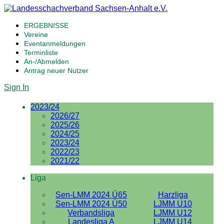
ERGEBNISSE
Vereine
Eventanmeldungen
Terminliste
An-/Abmelden
Antrag neuer Nutzer
Sign In
2023/24
2026/27
2025/26
2024/25
2023/24
2022/23
2021/22
Liga
Sen-LMM 2024 Ü65
Harzliga
Sen-LMM 2024 Ü50
LJMM U10
Verbandsliga
LJMM U12
Landesliga A
LJMM U14