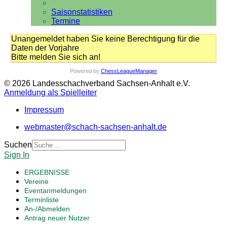
Saisonstatistiken
Termine
Unangemeldet haben Sie keine Berechtigung für die
Daten der Vorjahre
Bitte melden Sie sich an!
Powered by
ChessLeagueManager
© 2026 Landesschachverband Sachsen-Anhalt e.V.
Anmeldung als Spielleiter
Impressum
webmaster@schach-sachsen-anhalt.de
Suchen
Sign In
ERGEBNISSE
Vereine
Eventanmeldungen
Terminliste
An-/Abmelden
Antrag neuer Nutzer