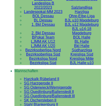
Landesliga B
2022/2023
Salzlandliga
Landespokal-MM 2023
Harzliga
BOL Dessau
Ohre-Elbe-Liga
BL Dessau
BJL u10 Magdeburg
1. Bkl Dessau
BJL u12 Magdeburg
BJL u14-18
2. Bkl Dessau
Magdeburg
BPokal Team
BOL Halle
LJMM AK U12
BL Halle
LJMM AK U20
Bkl Halle
Bezirksoberliga Nord
Südharzliga
Bezirksoberliga Süd
Kreisliga Süd
Bezirksliga Nord
Kreisliga Mitte
Bezirksliga Süd
BJL Halle u10
Mannschaften
Harzkalk Rübeland II
SG Harzgerode II
SG Osterwieck/Wernigerode
SG Quedlinburg/Ballenstedt II
SG Quedlinburg/Ballenstedt III
SK Oschersleben II
Stahl Blankenburg II