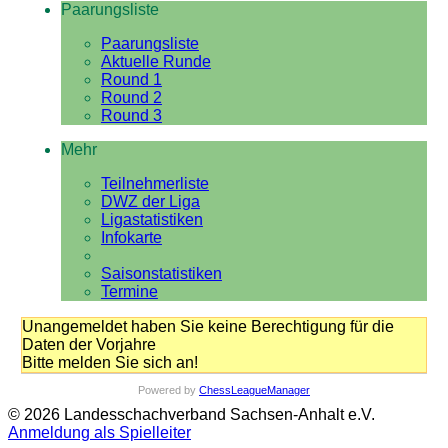
Paarungsliste
Paarungsliste
Aktuelle Runde
Round 1
Round 2
Round 3
Mehr
Teilnehmerliste
DWZ der Liga
Ligastatistiken
Infokarte
Saisonstatistiken
Termine
Unangemeldet haben Sie keine Berechtigung für die
Daten der Vorjahre
Bitte melden Sie sich an!
Powered by
ChessLeagueManager
© 2026 Landesschachverband Sachsen-Anhalt e.V.
Anmeldung als Spielleiter