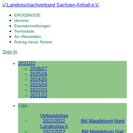
ERGEBNISSE
Vereine
Eventanmeldungen
Terminliste
An-/Abmelden
Antrag neuer Nutzer
Sign In
2021/22
2026/27
2025/26
2024/25
2023/24
2022/23
2021/22
Liga
Verbandsliga
2021/2022
Bkl Magdeburg Nord
Landesliga A
2021/2022
Bkl Magdeburg Süd