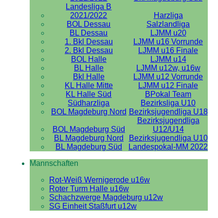
Landesliga B
2021/2022
Harzliga
BOL Dessau
Salzlandliga
BL Dessau
LJMM u20
1. Bkl Dessau
LJMM u16 Vorrunde
2. Bkl Dessau
LJMM u16 Finale
BOL Halle
LJMM u14
BL Halle
LJMM u12w, u16w
Bkl Halle
LJMM u12 Vorrunde
KL Halle Mitte
LJMM u12 Finale
KL Halle Süd
BPokal Team
Südharzliga
Bezirksliga U10
BOL Magdeburg Nord
Bezirksjugendliga U18
Bezirksjugendliga
BOL Magdeburg Süd
U12/U14
BL Magdeburg Nord
Bezirksjugendliga U10
BL Magdeburg Süd
Landespokal-MM 2022
Mannschaften
Rot-Weiß Wernigerode u16w
Roter Turm Halle u16w
Schachzwerge Magdeburg u12w
SG Einheit Staßfurt u12w