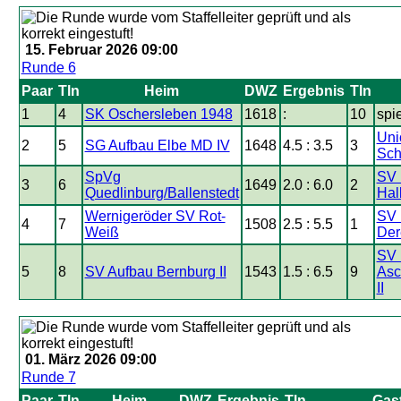
15. Februar 2026 09:00
Runde 6
Paar
Tln
Heim
DWZ
Ergebnis
Tln
1
4
SK Oschersleben 1948
1618
:
10
spie
Uni
2
5
SG Aufbau Elbe MD IV
1648
4.5 : 3.5
3
Sch
SpVg
SV 
3
6
1649
2.0 : 6.0
2
Quedlinburg/Ballenstedt
Hal
Wernigeröder SV Rot-
SV 
4
7
1508
2.5 : 5.5
1
Weiß
Der
SV 
5
8
SV Aufbau Bernburg II
1543
1.5 : 6.5
9
Asc
II
01. März 2026 09:00
Runde 7
Paar
Tln
Heim
DWZ
Ergebnis
Tln
Gas