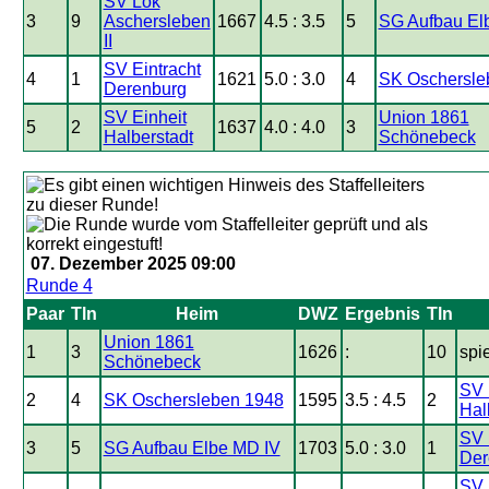
SV Lok
3
9
Aschersleben
1667
4.5 : 3.5
5
SG Aufbau El
II
SV Eintracht
4
1
1621
5.0 : 3.0
4
SK Oschersle
Derenburg
SV Einheit
Union 1861
5
2
1637
4.0 : 4.0
3
Halberstadt
Schönebeck
07. Dezember 2025 09:00
Runde 4
Paar
Tln
Heim
DWZ
Ergebnis
Tln
Union 1861
1
3
1626
:
10
spie
Schönebeck
SV 
2
4
SK Oschersleben 1948
1595
3.5 : 4.5
2
Hal
SV 
3
5
SG Aufbau Elbe MD IV
1703
5.0 : 3.0
1
Der
SV 