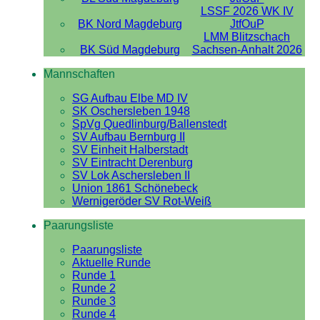
LSSF 2026 WK IV
BK Nord Magdeburg
JtfOuP
LMM Blitzschach
BK Süd Magdeburg
Sachsen-Anhalt 2026
Mannschaften
SG Aufbau Elbe MD IV
SK Oschersleben 1948
SpVg Quedlinburg/Ballenstedt
SV Aufbau Bernburg II
SV Einheit Halberstadt
SV Eintracht Derenburg
SV Lok Aschersleben II
Union 1861 Schönebeck
Wernigeröder SV Rot-Weiß
Paarungsliste
Paarungsliste
Aktuelle Runde
Runde 1
Runde 2
Runde 3
Runde 4