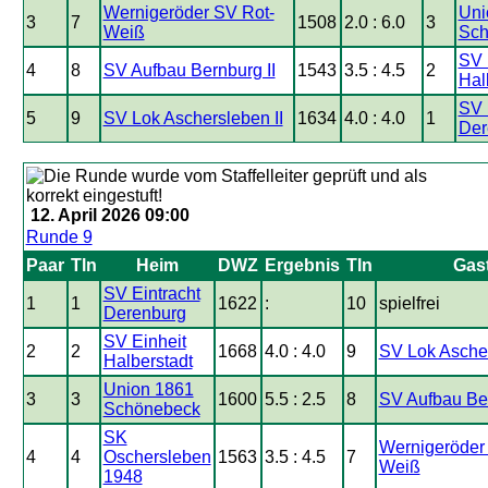
Wernigeröder SV Rot-
Uni
3
7
1508
2.0 : 6.0
3
Weiß
Sch
SV 
4
8
SV Aufbau Bernburg II
1543
3.5 : 4.5
2
Hal
SV 
5
9
SV Lok Aschersleben II
1634
4.0 : 4.0
1
Der
12. April 2026 09:00
Runde 9
Paar
Tln
Heim
DWZ
Ergebnis
Tln
Gas
SV Eintracht
1
1
1622
:
10
spielfrei
Derenburg
SV Einheit
2
2
1668
4.0 : 4.0
9
SV Lok Ascher
Halberstadt
Union 1861
3
3
1600
5.5 : 2.5
8
SV Aufbau Ber
Schönebeck
SK
Wernigeröder
4
4
Oschersleben
1563
3.5 : 4.5
7
Weiß
1948