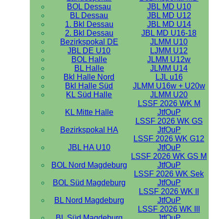
BOL Dessau
JBL MD U10
BL Dessau
JBL MD U12
1. Bkl Dessau
JBL MD U14
2. Bkl Dessau
JBL MD U16-18
Bezirkspokal DE
JLMM U10
JBL DE U10
LJMM U12
BOL Halle
JLMM U12w
BL Halle
JLMM U14
Bkl Halle Nord
LJL u16
Bkl Halle Süd
JLMM U16w + U20w
KL Süd Halle
JLMM U20
LSSF 2026 WK M
KL Mitte Halle
JtfOuP
LSSF 2026 WK GS
Bezirkspokal HA
JtfOuP
LSSF 2026 WK G12
JBL HA U10
JtfOuP
LSSF 2026 WK GS M
BOL Nord Magdeburg
JtfOuP
LSSF 2026 WK Sek
BOL Süd Magdeburg
JtfOuP
LSSF 2026 WK II
BL Nord Magdeburg
JtfOuP
LSSF 2026 WK III
BL Süd Magdeburg
JtfOuP