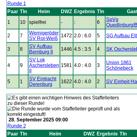
Runde 1
Paar
Tln
Heim
DWZ
Ergebnis
Tln
Gas
SpVg
1
10
spielfrei
-
:
6
Quedlinburg/B
Wernigeröder
2
7
1472
2.0 : 6.0
5
SG Aufbau El
SV Rot-Weiß
SV Aufbau
3
8
1446
4.5 : 3.5
4
SK Oschersle
Bernburg II
SV Lok
Union 1861
4
9
Aschersleben
1581
4.0 : 4.0
3
Schönebeck
II
SV Eintracht
5
1
1622
4.0 : 4.0
2
SV Einheit Ha
Derenburg
28. September 2025 09:00
Runde 2
Paar
Tln
Heim
DWZ
Ergebnis
Tln