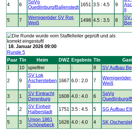
SpVg
4
6
1651
3.5 : 4.5
9
Asc
Quedlinburg/Ballenstedt
II
Wernigeröder SV Rot-
SV 
5
7
1498
4.5 : 3.5
8
Weiß
Ber
18. Januar 2026 09:00
Runde 5
Paar
Tln
Heim
DWZ
Ergebnis
Tln
Gas
1
10
spielfrei
-
:
8
SV Aufbau Ber
SV Lok
Wernigeröder
2
9
Aschersleben
1667
6.0 : 2.0
7
Weiß
II
SV Eintracht
SpVg
3
1
1608
4.0 : 4.0
6
Derenburg
Quedlinburg/B
SV Einheit
4
2
1751
3.5 : 4.5
5
SG Aufbau El
Halberstadt
Union 1861
5
3
1626
4.0 : 4.0
4
SK Oschersle
Schönebeck