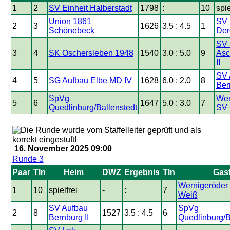
1
2
SV Einheit Halberstadt
1798
:
10
spie
Union 1861
SV 
2
3
1626
3.5 : 4.5
1
Schönebeck
Der
SV 
3
4
SK Oschersleben 1948
1540
3.0 : 5.0
9
Asc
II
SV 
4
5
SG Aufbau Elbe MD IV
1628
6.0 : 2.0
8
Ber
SpVg
Wer
5
6
1647
5.0 : 3.0
7
Quedlinburg/Ballenstedt
SV 
16. November 2025 09:00
Runde 3
Paar
Tln
Heim
DWZ
Ergebnis
Tln
Gas
Wernigeröder
1
10
spielfrei
-
:
7
Weiß
SV Aufbau
SpVg
2
8
1527
3.5 : 4.5
6
Bernburg II
Quedlinburg/B