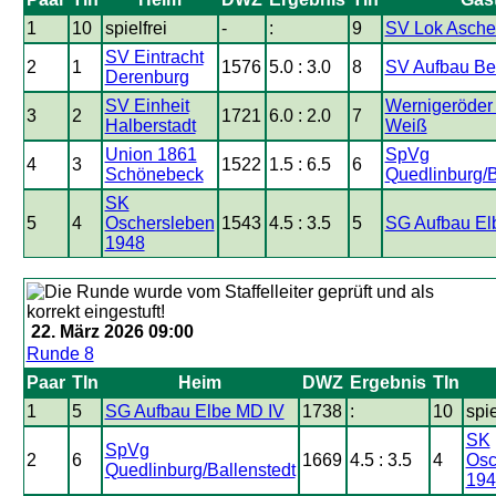
1
10
spielfrei
-
:
9
SV Lok Ascher
SV Eintracht
2
1
1576
5.0 : 3.0
8
SV Aufbau Ber
Derenburg
SV Einheit
Wernigeröder
3
2
1721
6.0 : 2.0
7
Halberstadt
Weiß
Union 1861
SpVg
4
3
1522
1.5 : 6.5
6
Schönebeck
Quedlinburg/B
SK
5
4
Oschersleben
1543
4.5 : 3.5
5
SG Aufbau El
1948
22. März 2026 09:00
Runde 8
Paar
Tln
Heim
DWZ
Ergebnis
Tln
1
5
SG Aufbau Elbe MD IV
1738
:
10
spie
SK
SpVg
2
6
1669
4.5 : 3.5
4
Osc
Quedlinburg/Ballenstedt
194