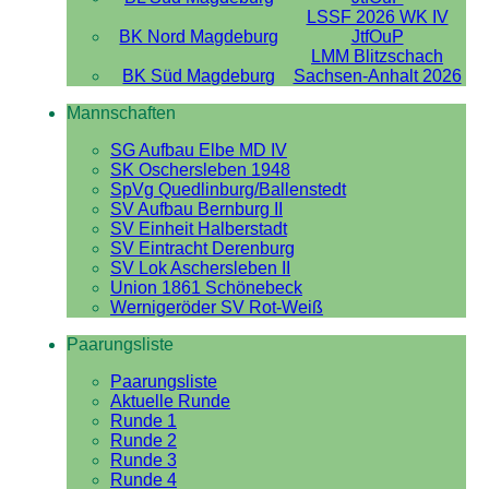
LSSF 2026 WK IV
BK Nord Magdeburg
JtfOuP
LMM Blitzschach
BK Süd Magdeburg
Sachsen-Anhalt 2026
Mannschaften
SG Aufbau Elbe MD IV
SK Oschersleben 1948
SpVg Quedlinburg/Ballenstedt
SV Aufbau Bernburg II
SV Einheit Halberstadt
SV Eintracht Derenburg
SV Lok Aschersleben II
Union 1861 Schönebeck
Wernigeröder SV Rot-Weiß
Paarungsliste
Paarungsliste
Aktuelle Runde
Runde 1
Runde 2
Runde 3
Runde 4