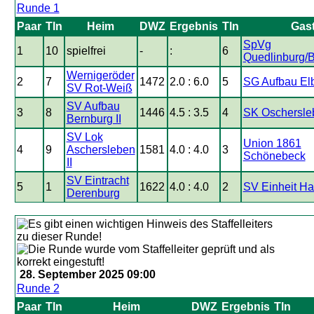
Runde 1
Paar
Tln
Heim
DWZ
Ergebnis
Tln
Gas
SpVg
1
10
spielfrei
-
:
6
Quedlinburg/B
Wernigeröder
2
7
1472
2.0 : 6.0
5
SG Aufbau El
SV Rot-Weiß
SV Aufbau
3
8
1446
4.5 : 3.5
4
SK Oschersle
Bernburg II
SV Lok
Union 1861
4
9
Aschersleben
1581
4.0 : 4.0
3
Schönebeck
II
SV Eintracht
5
1
1622
4.0 : 4.0
2
SV Einheit Ha
Derenburg
28. September 2025 09:00
Runde 2
Paar
Tln
Heim
DWZ
Ergebnis
Tln