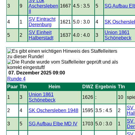
SV Lok
3
9
Aschersleben
1667
4.5 : 3.5
5
SG Aufbau El
II
SV Eintracht
4
1
1621
5.0 : 3.0
4
SK Oschersle
Derenburg
SV Einheit
Union 1861
5
2
1637
4.0 : 4.0
3
Halberstadt
Schönebeck
07. Dezember 2025 09:00
Runde 4
Paar
Tln
Heim
DWZ
Ergebnis
Tln
Union 1861
1
3
1626
:
10
spie
Schönebeck
SV 
2
4
SK Oschersleben 1948
1595
3.5 : 4.5
2
Hal
SV 
3
5
SG Aufbau Elbe MD IV
1703
5.0 : 3.0
1
Der
SV 