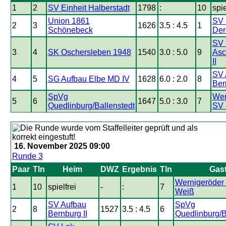
1
2
SV Einheit Halberstadt
1798
:
10
spie
Union 1861
SV 
2
3
1626
3.5 : 4.5
1
Schönebeck
Der
SV 
3
4
SK Oschersleben 1948
1540
3.0 : 5.0
9
Asc
II
SV 
4
5
SG Aufbau Elbe MD IV
1628
6.0 : 2.0
8
Ber
SpVg
Wer
5
6
1647
5.0 : 3.0
7
Quedlinburg/Ballenstedt
SV 
16. November 2025 09:00
Runde 3
Paar
Tln
Heim
DWZ
Ergebnis
Tln
Gas
Wernigeröder
1
10
spielfrei
-
:
7
Weiß
SV Aufbau
SpVg
2
8
1527
3.5 : 4.5
6
Bernburg II
Quedlinburg/B