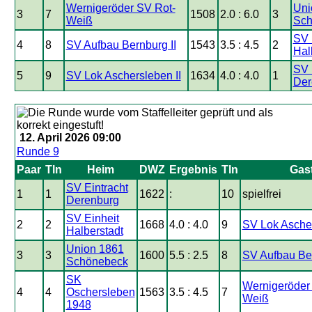
Wernigeröder SV Rot-
Uni
3
7
1508
2.0 : 6.0
3
Weiß
Sch
SV 
4
8
SV Aufbau Bernburg II
1543
3.5 : 4.5
2
Hal
SV 
5
9
SV Lok Aschersleben II
1634
4.0 : 4.0
1
Der
12. April 2026 09:00
Runde 9
Paar
Tln
Heim
DWZ
Ergebnis
Tln
Gas
SV Eintracht
1
1
1622
:
10
spielfrei
Derenburg
SV Einheit
2
2
1668
4.0 : 4.0
9
SV Lok Ascher
Halberstadt
Union 1861
3
3
1600
5.5 : 2.5
8
SV Aufbau Ber
Schönebeck
SK
Wernigeröder
4
4
Oschersleben
1563
3.5 : 4.5
7
Weiß
1948