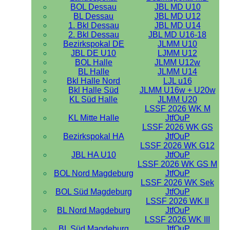
BOL Dessau
JBL MD U10
BL Dessau
JBL MD U12
1. Bkl Dessau
JBL MD U14
2. Bkl Dessau
JBL MD U16-18
Bezirkspokal DE
JLMM U10
JBL DE U10
LJMM U12
BOL Halle
JLMM U12w
BL Halle
JLMM U14
Bkl Halle Nord
LJL u16
Bkl Halle Süd
JLMM U16w + U20w
KL Süd Halle
JLMM U20
LSSF 2026 WK M
KL Mitte Halle
JtfOuP
LSSF 2026 WK GS
Bezirkspokal HA
JtfOuP
LSSF 2026 WK G12
JBL HA U10
JtfOuP
LSSF 2026 WK GS M
BOL Nord Magdeburg
JtfOuP
LSSF 2026 WK Sek
BOL Süd Magdeburg
JtfOuP
LSSF 2026 WK II
BL Nord Magdeburg
JtfOuP
LSSF 2026 WK III
BL Süd Magdeburg
JtfOuP