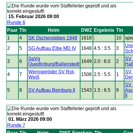
15. Februar 2026 09:00
Runde 6
Paar
Tln
Heim
DWZ
Ergebnis
Tln
1
4
SK Oschersleben 1948
1618
:
10
spie
Uni
2
5
SG Aufbau Elbe MD IV
1648
4.5 : 3.5
3
Sch
SpVg
SV 
3
6
1649
2.0 : 6.0
2
Quedlinburg/Ballenstedt
Hal
Wernigeröder SV Rot-
SV 
4
7
1508
2.5 : 5.5
1
Weiß
Der
SV 
5
8
SV Aufbau Bernburg II
1543
1.5 : 6.5
9
Asc
II
01. März 2026 09:00
Runde 7
Paar
Tln
Heim
DWZ
Ergebnis
Tln
Gas