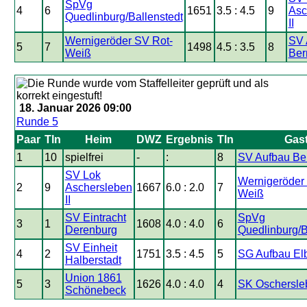
SpVg
4
6
1651
3.5 : 4.5
9
Asc
Quedlinburg/Ballenstedt
II
Wernigeröder SV Rot-
SV 
5
7
1498
4.5 : 3.5
8
Weiß
Ber
18. Januar 2026 09:00
Runde 5
Paar
Tln
Heim
DWZ
Ergebnis
Tln
Gas
1
10
spielfrei
-
:
8
SV Aufbau Ber
SV Lok
Wernigeröder
2
9
Aschersleben
1667
6.0 : 2.0
7
Weiß
II
SV Eintracht
SpVg
3
1
1608
4.0 : 4.0
6
Derenburg
Quedlinburg/B
SV Einheit
4
2
1751
3.5 : 4.5
5
SG Aufbau El
Halberstadt
Union 1861
5
3
1626
4.0 : 4.0
4
SK Oschersle
Schönebeck