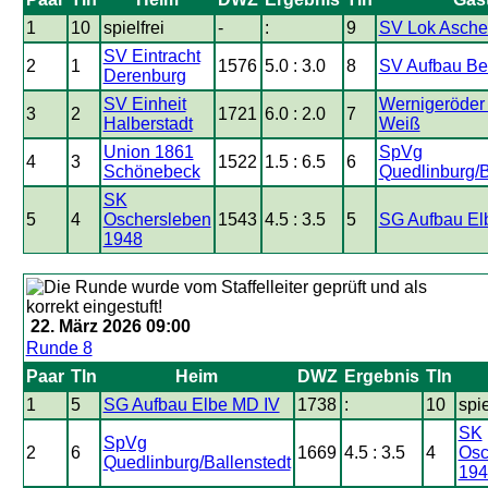
1
10
spielfrei
-
:
9
SV Lok Ascher
SV Eintracht
2
1
1576
5.0 : 3.0
8
SV Aufbau Ber
Derenburg
SV Einheit
Wernigeröder
3
2
1721
6.0 : 2.0
7
Halberstadt
Weiß
Union 1861
SpVg
4
3
1522
1.5 : 6.5
6
Schönebeck
Quedlinburg/B
SK
5
4
Oschersleben
1543
4.5 : 3.5
5
SG Aufbau El
1948
22. März 2026 09:00
Runde 8
Paar
Tln
Heim
DWZ
Ergebnis
Tln
1
5
SG Aufbau Elbe MD IV
1738
:
10
spie
SK
SpVg
2
6
1669
4.5 : 3.5
4
Osc
Quedlinburg/Ballenstedt
194