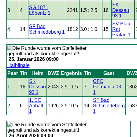
SK
SG 1871
3
4
2241
1.5 : 2.5
16
Dessau
Löberitz 1
93 1
SV Blau-
SF Bad
4
14
1812
3.0 : 1.0
15
Rot
Schmiedeberg 1
Pratau 1
25. Januar 2026 09:00
Halbfinale
Paar
Tln
Heim
DWZ
Ergebnis
Tln
Gast
DW
SK
CFC
1
16
Dessau
2043
2.5 : 1.5
7
Germania 03
186
93 1
1
1. SC
SF Bad
2
6
Anhalt
1926
3.5 : 0.5
14
Schmiedeberg
168
1
1
26. April 2026 09:00