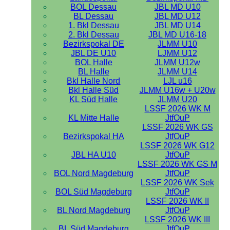
BOL Dessau
JBL MD U10
BL Dessau
JBL MD U12
1. Bkl Dessau
JBL MD U14
2. Bkl Dessau
JBL MD U16-18
Bezirkspokal DE
JLMM U10
JBL DE U10
LJMM U12
BOL Halle
JLMM U12w
BL Halle
JLMM U14
Bkl Halle Nord
LJL u16
Bkl Halle Süd
JLMM U16w + U20w
KL Süd Halle
JLMM U20
LSSF 2026 WK M
KL Mitte Halle
JtfOuP
LSSF 2026 WK GS
Bezirkspokal HA
JtfOuP
LSSF 2026 WK G12
JBL HA U10
JtfOuP
LSSF 2026 WK GS M
BOL Nord Magdeburg
JtfOuP
LSSF 2026 WK Sek
BOL Süd Magdeburg
JtfOuP
LSSF 2026 WK II
BL Nord Magdeburg
JtfOuP
LSSF 2026 WK III
BL Süd Magdeburg
JtfOuP