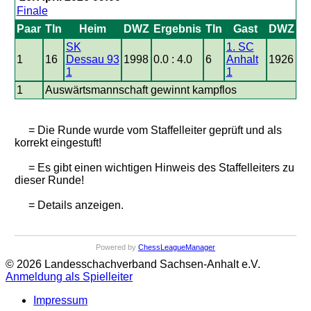
Finale
Paar
Tln
Heim
DWZ
Ergebnis
Tln
Gast
DWZ
SK
1. SC
1
16
Dessau 93
1998
0.0 : 4.0
6
Anhalt
1926
1
1
1
Auswärtsmannschaft gewinnt kampflos
= Die Runde wurde vom Staffelleiter geprüft und als
korrekt eingestuft!
= Es gibt einen wichtigen Hinweis des Staffelleiters zu
dieser Runde!
= Details anzeigen.
Powered by
ChessLeagueManager
© 2026 Landesschachverband Sachsen-Anhalt e.V.
Anmeldung als Spielleiter
Impressum