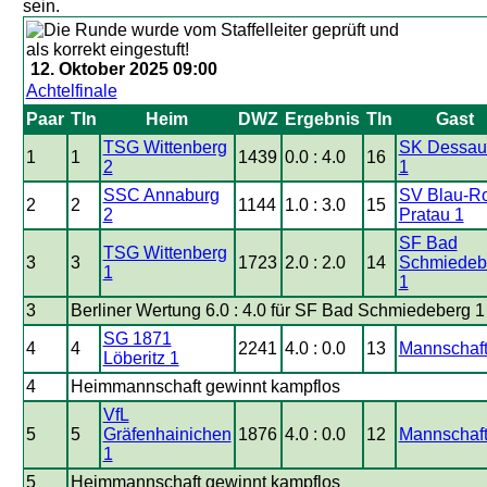
sein.
12. Oktober 2025 09:00
Achtelfinale
Paar
Tln
Heim
DWZ
Ergebnis
Tln
Gast
TSG Wittenberg
SK Dessau
1
1
1439
0.0 : 4.0
16
2
1
SSC Annaburg
SV Blau-Ro
2
2
1144
1.0 : 3.0
15
2
Pratau 1
SF Bad
TSG Wittenberg
3
3
1723
2.0 : 2.0
14
Schmiedeb
1
1
3
Berliner Wertung 6.0 : 4.0 für SF Bad Schmiedeberg 1
SG 1871
4
4
2241
4.0 : 0.0
13
Mannschaft
Löberitz 1
4
Heimmannschaft gewinnt kampflos
VfL
5
5
Gräfenhainichen
1876
4.0 : 0.0
12
Mannschaft
1
5
Heimmannschaft gewinnt kampflos