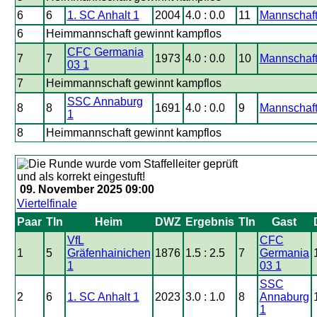
6
6
1. SC Anhalt 1
2004
4.0 : 0.0
11
Mannschaft
6
Heimmannschaft gewinnt kampflos
CFC Germania
7
7
1973
4.0 : 0.0
10
Mannschaft
03 1
7
Heimmannschaft gewinnt kampflos
SSC Annaburg
8
8
1691
4.0 : 0.0
9
Mannschaft
1
8
Heimmannschaft gewinnt kampflos
09. November 2025 09:00
Viertelfinale
Paar
Tln
Heim
DWZ
Ergebnis
Tln
Gast
VfL
CFC
1
5
Gräfenhainichen
1876
1.5 : 2.5
7
Germania
1
03 1
SSC
2
6
1. SC Anhalt 1
2023
3.0 : 1.0
8
Annaburg
1