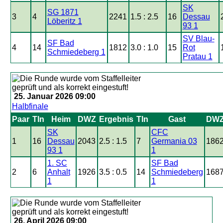
SK
SG 1871
3
4
2241
1.5 : 2.5
16
Dessau
Löberitz 1
93 1
SV Blau-
SF Bad
4
14
1812
3.0 : 1.0
15
Rot
Schmiedeberg 1
Pratau 1
25. Januar 2026 09:00
Halbfinale
Paar
Tln
Heim
DWZ
Ergebnis
Tln
Gast
DW
SK
CFC
1
16
Dessau
2043
2.5 : 1.5
7
Germania 03
186
93 1
1
1. SC
SF Bad
2
6
Anhalt
1926
3.5 : 0.5
14
Schmiedeberg
168
1
1
26. April 2026 09:00