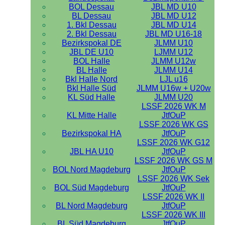
BOL Dessau
JBL MD U10
BL Dessau
JBL MD U12
1. Bkl Dessau
JBL MD U14
2. Bkl Dessau
JBL MD U16-18
Bezirkspokal DE
JLMM U10
JBL DE U10
LJMM U12
BOL Halle
JLMM U12w
BL Halle
JLMM U14
Bkl Halle Nord
LJL u16
Bkl Halle Süd
JLMM U16w + U20w
KL Süd Halle
JLMM U20
LSSF 2026 WK M
KL Mitte Halle
JtfOuP
LSSF 2026 WK GS
Bezirkspokal HA
JtfOuP
LSSF 2026 WK G12
JBL HA U10
JtfOuP
LSSF 2026 WK GS M
BOL Nord Magdeburg
JtfOuP
LSSF 2026 WK Sek
BOL Süd Magdeburg
JtfOuP
LSSF 2026 WK II
BL Nord Magdeburg
JtfOuP
LSSF 2026 WK III
BL Süd Magdeburg
JtfOuP