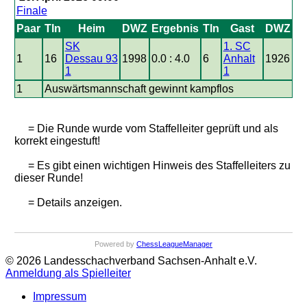
Finale
Paar
Tln
Heim
DWZ
Ergebnis
Tln
Gast
DWZ
SK
1. SC
1
16
Dessau 93
1998
0.0 : 4.0
6
Anhalt
1926
1
1
1
Auswärtsmannschaft gewinnt kampflos
= Die Runde wurde vom Staffelleiter geprüft und als
korrekt eingestuft!
= Es gibt einen wichtigen Hinweis des Staffelleiters zu
dieser Runde!
= Details anzeigen.
Powered by
ChessLeagueManager
© 2026 Landesschachverband Sachsen-Anhalt e.V.
Anmeldung als Spielleiter
Impressum