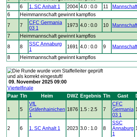
6
6
1. SC Anhalt 1
2004
4.0 : 0.0
11
Mannschaft
6
Heimmannschaft gewinnt kampflos
CFC Germania
7
7
1973
4.0 : 0.0
10
Mannschaft
03 1
7
Heimmannschaft gewinnt kampflos
SSC Annaburg
8
8
1691
4.0 : 0.0
9
Mannschaft
1
8
Heimmannschaft gewinnt kampflos
09. November 2025 09:00
Viertelfinale
Paar
Tln
Heim
DWZ
Ergebnis
Tln
Gast
VfL
CFC
1
5
Gräfenhainichen
1876
1.5 : 2.5
7
Germania
1
03 1
SSC
2
6
1. SC Anhalt 1
2023
3.0 : 1.0
8
Annaburg
1