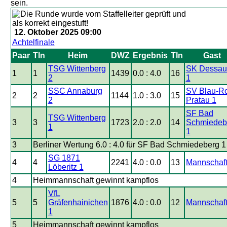
sein.
12. Oktober 2025 09:00
Achtelfinale
Paar
Tln
Heim
DWZ
Ergebnis
Tln
Gast
TSG Wittenberg
SK Dessau
1
1
1439
0.0 : 4.0
16
2
1
SSC Annaburg
SV Blau-Ro
2
2
1144
1.0 : 3.0
15
2
Pratau 1
SF Bad
TSG Wittenberg
3
3
1723
2.0 : 2.0
14
Schmiedeb
1
1
3
Berliner Wertung 6.0 : 4.0 für SF Bad Schmiedeberg 1
SG 1871
4
4
2241
4.0 : 0.0
13
Mannschaft
Löberitz 1
4
Heimmannschaft gewinnt kampflos
VfL
5
5
Gräfenhainichen
1876
4.0 : 0.0
12
Mannschaft
1
5
Heimmannschaft gewinnt kampflos