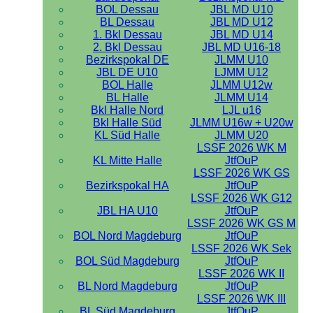
BOL Dessau
JBL MD U10
BL Dessau
JBL MD U12
1. Bkl Dessau
JBL MD U14
2. Bkl Dessau
JBL MD U16-18
Bezirkspokal DE
JLMM U10
JBL DE U10
LJMM U12
BOL Halle
JLMM U12w
BL Halle
JLMM U14
Bkl Halle Nord
LJL u16
Bkl Halle Süd
JLMM U16w + U20w
KL Süd Halle
JLMM U20
LSSF 2026 WK M
KL Mitte Halle
JtfOuP
LSSF 2026 WK GS
Bezirkspokal HA
JtfOuP
LSSF 2026 WK G12
JBL HA U10
JtfOuP
LSSF 2026 WK GS M
BOL Nord Magdeburg
JtfOuP
LSSF 2026 WK Sek
BOL Süd Magdeburg
JtfOuP
LSSF 2026 WK II
BL Nord Magdeburg
JtfOuP
LSSF 2026 WK III
BL Süd Magdeburg
JtfOuP