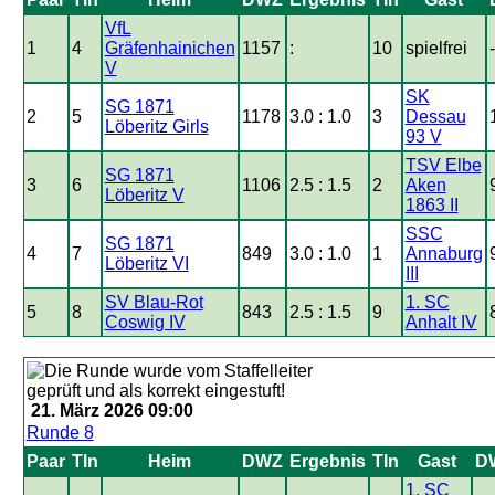
VfL
1
4
Gräfenhainichen
1157
:
10
spielfrei
-
V
SK
SG 1871
2
5
1178
3.0 : 1.0
3
Dessau
Löberitz Girls
93 V
TSV Elbe
SG 1871
3
6
1106
2.5 : 1.5
2
Aken
Löberitz V
1863 II
SSC
SG 1871
4
7
849
3.0 : 1.0
1
Annaburg
Löberitz VI
III
SV Blau-Rot
1. SC
5
8
843
2.5 : 1.5
9
Coswig IV
Anhalt IV
21. März 2026 09:00
Runde 8
Paar
Tln
Heim
DWZ
Ergebnis
Tln
Gast
D
1. SC