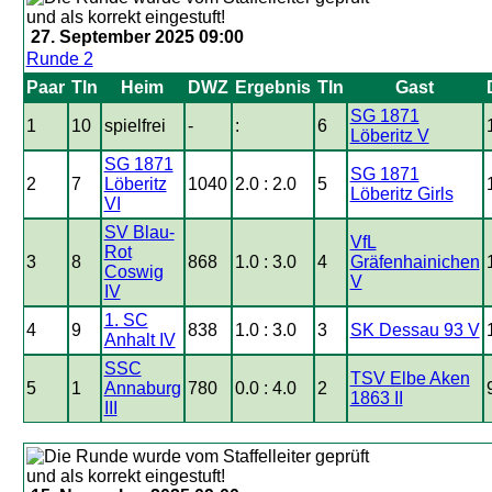
27. September 2025 09:00
Runde 2
Paar
Tln
Heim
DWZ
Ergebnis
Tln
Gast
SG 1871
1
10
spielfrei
-
:
6
Löberitz V
SG 1871
SG 1871
2
7
Löberitz
1040
2.0 : 2.0
5
Löberitz Girls
VI
SV Blau-
VfL
Rot
3
8
868
1.0 : 3.0
4
Gräfenhainichen
Coswig
V
IV
1. SC
4
9
838
1.0 : 3.0
3
SK Dessau 93 V
Anhalt IV
SSC
TSV Elbe Aken
5
1
Annaburg
780
0.0 : 4.0
2
1863 II
III