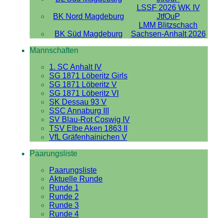
LSSF 2026 WK IV
BK Nord Magdeburg
JtfOuP
LMM Blitzschach
BK Süd Magdeburg
Sachsen-Anhalt 2026
Mannschaften
1. SC Anhalt IV
SG 1871 Löberitz Girls
SG 1871 Löberitz V
SG 1871 Löberitz VI
SK Dessau 93 V
SSC Annaburg III
SV Blau-Rot Coswig IV
TSV Elbe Aken 1863 II
VfL Gräfenhainichen V
Paarungsliste
Paarungsliste
Aktuelle Runde
Runde 1
Runde 2
Runde 3
Runde 4