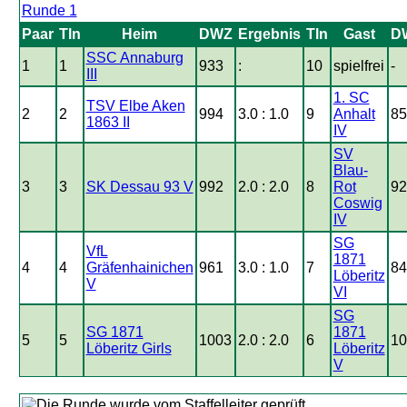
Runde 1
Paar
Tln
Heim
DWZ
Ergebnis
Tln
Gast
D
SSC Annaburg
1
1
933
:
10
spielfrei
-
III
1. SC
TSV Elbe Aken
2
2
994
3.0 : 1.0
9
Anhalt
85
1863 II
IV
SV
Blau-
3
3
SK Dessau 93 V
992
2.0 : 2.0
8
Rot
92
Coswig
IV
SG
VfL
1871
4
4
Gräfenhainichen
961
3.0 : 1.0
7
84
Löberitz
V
VI
SG
SG 1871
1871
5
5
1003
2.0 : 2.0
6
10
Löberitz Girls
Löberitz
V