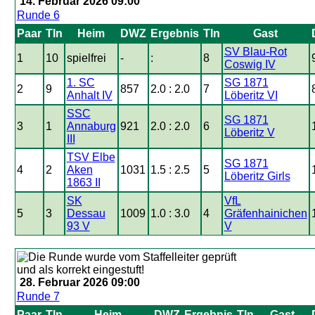
14. Februar 2026 09:00
Runde 6
Paar
Tln
Heim
DWZ
Ergebnis
Tln
Gast
SV Blau-Rot
1
10
spielfrei
-
:
8
Coswig IV
1. SC
SG 1871
2
9
857
2.0 : 2.0
7
Anhalt IV
Löberitz VI
SSC
SG 1871
3
1
Annaburg
921
2.0 : 2.0
6
Löberitz V
III
TSV Elbe
SG 1871
4
2
Aken
1031
1.5 : 2.5
5
Löberitz Girls
1863 II
SK
VfL
5
3
Dessau
1009
1.0 : 3.0
4
Gräfenhainichen
93 V
V
28. Februar 2026 09:00
Runde 7
Paar
Tln
Heim
DWZ
Ergebnis
Tln
Gast