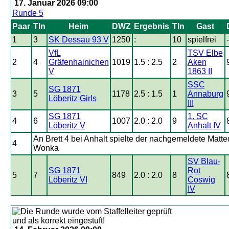
17. Januar 2026 09:00
Runde 5
Paar
Tln
Heim
DWZ
Ergebnis
Tln
Gast
1
3
SK Dessau 93 V
1250
:
10
spielfrei
-
VfL
TSV Elbe
2
4
Gräfenhainichen
1019
1.5 : 2.5
2
Aken
V
1863 II
SSC
SG 1871
3
5
1178
2.5 : 1.5
1
Annaburg
Löberitz Girls
III
SG 1871
1. SC
4
6
1007
2.0 : 2.0
9
Löberitz V
Anhalt IV
An Brett 4 bei Anhalt spielte der nachgemeldete Matte
4
Wonka
SV Blau-
SG 1871
Rot
5
7
849
2.0 : 2.0
8
Löberitz VI
Coswig
IV