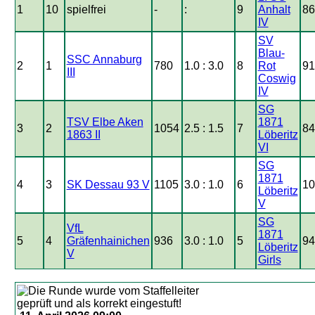
1
10
spielfrei
-
:
9
Anhalt
86
IV
SV
Blau-
SSC Annaburg
2
1
780
1.0 : 3.0
8
Rot
91
III
Coswig
IV
SG
TSV Elbe Aken
1871
3
2
1054
2.5 : 1.5
7
84
1863 II
Löberitz
VI
SG
1871
4
3
SK Dessau 93 V
1105
3.0 : 1.0
6
10
Löberitz
V
SG
VfL
1871
5
4
Gräfenhainichen
936
3.0 : 1.0
5
94
Löberitz
V
Girls