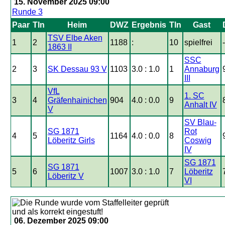
15. November 2025 09:00
Runde 3
Paar
Tln
Heim
DWZ
Ergebnis
Tln
Gast
TSV Elbe Aken
1
2
1188
:
10
spielfrei
-
1863 II
SSC
2
3
SK Dessau 93 V
1103
3.0 : 1.0
1
Annaburg
III
VfL
1. SC
3
4
Gräfenhainichen
904
4.0 : 0.0
9
Anhalt IV
V
SV Blau-
SG 1871
Rot
4
5
1164
4.0 : 0.0
8
Löberitz Girls
Coswig
IV
SG 1871
SG 1871
5
6
1007
3.0 : 1.0
7
Löberitz
Löberitz V
VI
06. Dezember 2025 09:00