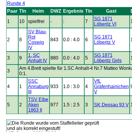
Runde 4
Paar
Tln
Heim
DWZ
Ergebnis
Tln
Gast
SG 1871
1
10
spielfrei
-
:
7
Löberitz VI
SV Blau-
Rot
SG 1871
2
8
843
0.0 : 4.0
6
Coswig
Löberitz V
IV
1. SC
SG 1871
3
9
880
0.0 : 4.0
5
Anhalt IV
Löberitz Girls
Am 4.Brett spielte für 1.SC Anhalt-4 Nr.7 Matteo Wonk
3
0:1.
SSC
VfL
4
1
Annaburg
933
1.0 : 3.0
4
Gräfenhainichen
III
V
TSV Elbe
5
2
Aken
977
1.5 : 2.5
3
SK Dessau 93 V
1863 II