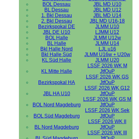
BOL Dessau
JBL MD U10
BL Dessau
JBL MD U12
1. Bkl Dessau
JBL MD U14
2. Bkl Dessau
JBL MD U16-18
Bezirkspokal DE
JLMM U10
JBL DE U10
LJMM U12
BOL Halle
JLMM U12w
BL Halle
JLMM U14
Bkl Halle Nord
LJL u16
Bkl Halle Süd
JLMM U16w + U20w
KL Süd Halle
JLMM U20
LSSF 2026 WK M
KL Mitte Halle
JtfOuP
LSSF 2026 WK GS
Bezirkspokal HA
JtfOuP
LSSF 2026 WK G12
JBL HA U10
JtfOuP
LSSF 2026 WK GS M
BOL Nord Magdeburg
JtfOuP
LSSF 2026 WK Sek
BOL Süd Magdeburg
JtfOuP
LSSF 2026 WK II
BL Nord Magdeburg
JtfOuP
LSSF 2026 WK III
BL Süd Magdeburg
JtfOuP