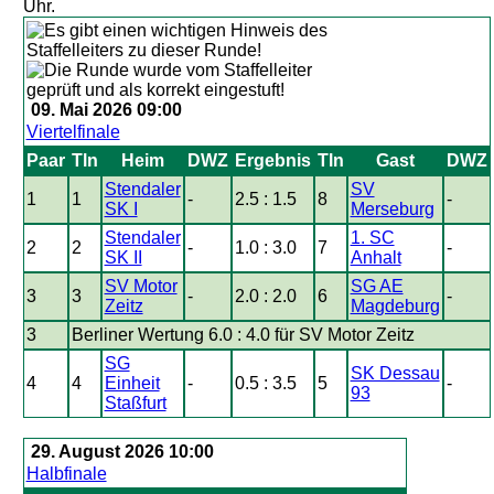
Uhr.
09. Mai 2026 09:00
Viertelfinale
Paar
Tln
Heim
DWZ
Ergebnis
Tln
Gast
DWZ
Stendaler
SV
1
1
-
2.5 : 1.5
8
-
SK I
Merseburg
Stendaler
1. SC
2
2
-
1.0 : 3.0
7
-
SK II
Anhalt
SV Motor
SG AE
3
3
-
2.0 : 2.0
6
-
Zeitz
Magdeburg
3
Berliner Wertung 6.0 : 4.0 für SV Motor Zeitz
SG
SK Dessau
4
4
Einheit
-
0.5 : 3.5
5
-
93
Staßfurt
29. August 2026 10:00
Halbfinale