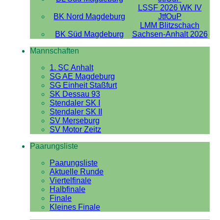
LSSF 2026 WK IV
BK Nord Magdeburg
JtfOuP
LMM Blitzschach
BK Süd Magdeburg
Sachsen-Anhalt 2026
Mannschaften
1. SC Anhalt
SG AE Magdeburg
SG Einheit Staßfurt
SK Dessau 93
Stendaler SK I
Stendaler SK II
SV Merseburg
SV Motor Zeitz
Paarungsliste
Paarungsliste
Aktuelle Runde
Viertelfinale
Halbfinale
Finale
Kleines Finale