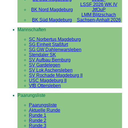
LSSF 2026 WK IV
BK Nord Magdeburg
JtfOuP
LMM Blitzschach
BK Süd Magdeburg
Sachsen-Anhalt 2026
Mannschaften
SC Norbertus Magdeburg
SG Einheit Staßfurt
SG GW Dahlenwarsleben
Stendaler SK
SV Aufbau Bernburg
SV Gardelegen
SV Lok Aschersleben
SV Rochade Magdeburg II
USC Magdeburg II
VfB Ottersleben
Paarungsliste
Paarungsliste
Aktuelle Runde
Runde 1
Runde 2
Runde 3