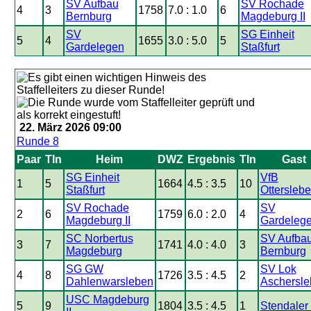
SV Aufbau
SV Rochade
4
3
1758
7.0 : 1.0
6
Bernburg
Magdeburg II
SV
SG Einheit
5
4
1655
3.0 : 5.0
5
Gardelegen
Staßfurt
22. März 2026 09:00
Runde 8
Paar
Tln
Heim
DWZ
Ergebnis
Tln
Gast
SG Einheit
VfB
1
5
1664
4.5 : 3.5
10
Staßfurt
Ottersleb
SV Rochade
SV
2
6
1759
6.0 : 2.0
4
Magdeburg II
Gardeleg
SC Norbertus
SV Aufba
3
7
1741
4.0 : 4.0
3
Magdeburg
Bernburg
SG GW
SV Lok
4
8
1726
3.5 : 4.5
2
Dahlenwarsleben
Aschersl
USC Magdeburg
5
9
1804
3.5 : 4.5
1
Stendaler