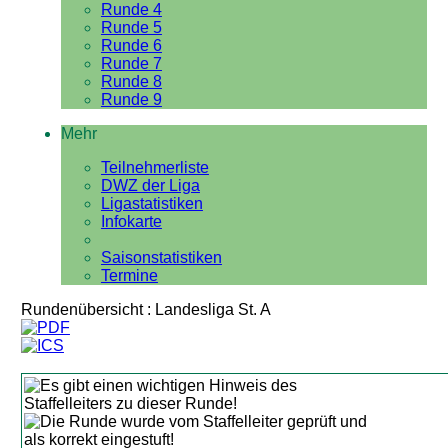
Runde 4
Runde 5
Runde 6
Runde 7
Runde 8
Runde 9
Mehr
Teilnehmerliste
DWZ der Liga
Ligastatistiken
Infokarte
Saisonstatistiken
Termine
Rundenübersicht : Landesliga St. A