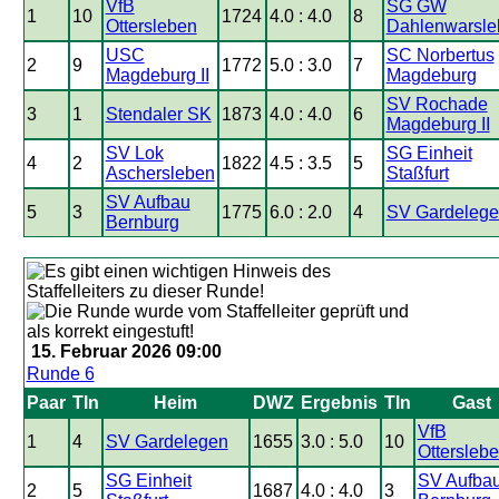
VfB
SG GW
1
10
1724
4.0 : 4.0
8
Ottersleben
Dahlenwarsle
USC
SC Norbertus
2
9
1772
5.0 : 3.0
7
Magdeburg II
Magdeburg
SV Rochade
3
1
Stendaler SK
1873
4.0 : 4.0
6
Magdeburg II
SV Lok
SG Einheit
4
2
1822
4.5 : 3.5
5
Aschersleben
Staßfurt
SV Aufbau
5
3
1775
6.0 : 2.0
4
SV Gardeleg
Bernburg
15. Februar 2026 09:00
Runde 6
Paar
Tln
Heim
DWZ
Ergebnis
Tln
Gast
VfB
1
4
SV Gardelegen
1655
3.0 : 5.0
10
Ottersleb
SG Einheit
SV Aufba
2
5
1687
4.0 : 4.0
3