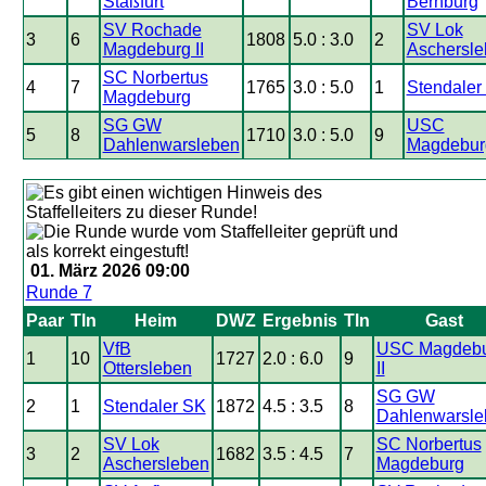
Staßfurt
Bernburg
SV Rochade
SV Lok
3
6
1808
5.0 : 3.0
2
Magdeburg II
Aschersl
SC Norbertus
4
7
1765
3.0 : 5.0
1
Stendaler
Magdeburg
SG GW
USC
5
8
1710
3.0 : 5.0
9
Dahlenwarsleben
Magdeburg
01. März 2026 09:00
Runde 7
Paar
Tln
Heim
DWZ
Ergebnis
Tln
Gast
VfB
USC Magdeb
1
10
1727
2.0 : 6.0
9
Ottersleben
II
SG GW
2
1
Stendaler SK
1872
4.5 : 3.5
8
Dahlenwarsle
SV Lok
SC Norbertus
3
2
1682
3.5 : 4.5
7
Aschersleben
Magdeburg