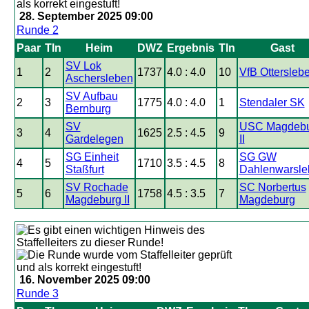
28. September 2025 09:00
Runde 2
Paar
Tln
Heim
DWZ
Ergebnis
Tln
Gast
SV Lok
1
2
1737
4.0 : 4.0
10
VfB Ottersleb
Aschersleben
SV Aufbau
2
3
1775
4.0 : 4.0
1
Stendaler SK
Bernburg
SV
USC Magdeb
3
4
1625
2.5 : 4.5
9
Gardelegen
II
SG Einheit
SG GW
4
5
1710
3.5 : 4.5
8
Staßfurt
Dahlenwarsle
SV Rochade
SC Norbertus
5
6
1758
4.5 : 3.5
7
Magdeburg II
Magdeburg
16. November 2025 09:00
Runde 3