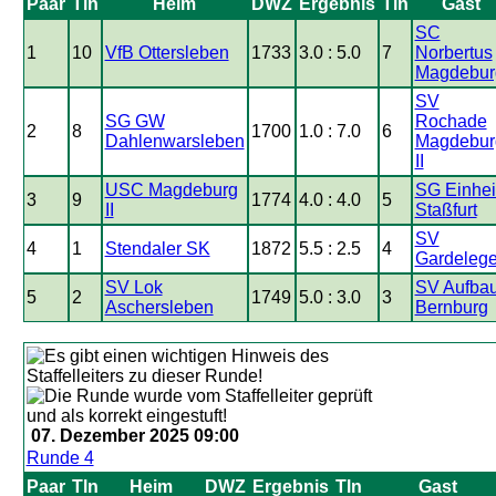
Paar
Tln
Heim
DWZ
Ergebnis
Tln
Gast
SC
1
10
VfB Ottersleben
1733
3.0 : 5.0
7
Norbertus
Magdebur
SV
SG GW
Rochade
2
8
1700
1.0 : 7.0
6
Dahlenwarsleben
Magdebur
II
USC Magdeburg
SG Einhei
3
9
1774
4.0 : 4.0
5
II
Staßfurt
SV
4
1
Stendaler SK
1872
5.5 : 2.5
4
Gardeleg
SV Lok
SV Aufba
5
2
1749
5.0 : 3.0
3
Aschersleben
Bernburg
07. Dezember 2025 09:00
Runde 4
Paar
Tln
Heim
DWZ
Ergebnis
Tln
Gast