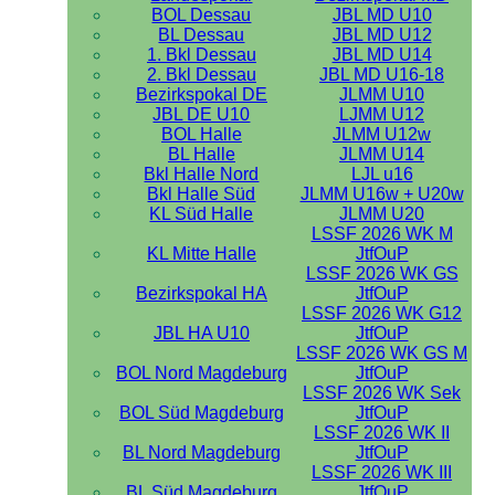
BOL Dessau
JBL MD U10
BL Dessau
JBL MD U12
1. Bkl Dessau
JBL MD U14
2. Bkl Dessau
JBL MD U16-18
Bezirkspokal DE
JLMM U10
JBL DE U10
LJMM U12
BOL Halle
JLMM U12w
BL Halle
JLMM U14
Bkl Halle Nord
LJL u16
Bkl Halle Süd
JLMM U16w + U20w
KL Süd Halle
JLMM U20
LSSF 2026 WK M
KL Mitte Halle
JtfOuP
LSSF 2026 WK GS
Bezirkspokal HA
JtfOuP
LSSF 2026 WK G12
JBL HA U10
JtfOuP
LSSF 2026 WK GS M
BOL Nord Magdeburg
JtfOuP
LSSF 2026 WK Sek
BOL Süd Magdeburg
JtfOuP
LSSF 2026 WK II
BL Nord Magdeburg
JtfOuP
LSSF 2026 WK III
BL Süd Magdeburg
JtfOuP