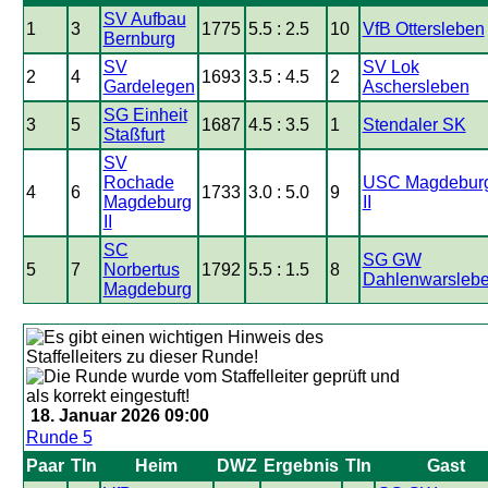
SV Aufbau
1
3
1775
5.5 : 2.5
10
VfB Ottersleben
Bernburg
SV
SV Lok
2
4
1693
3.5 : 4.5
2
Gardelegen
Aschersleben
SG Einheit
3
5
1687
4.5 : 3.5
1
Stendaler SK
Staßfurt
SV
Rochade
USC Magdebur
4
6
1733
3.0 : 5.0
9
Magdeburg
II
II
SC
SG GW
5
7
Norbertus
1792
5.5 : 1.5
8
Dahlenwarsleb
Magdeburg
18. Januar 2026 09:00
Runde 5
Paar
Tln
Heim
DWZ
Ergebnis
Tln
Gast