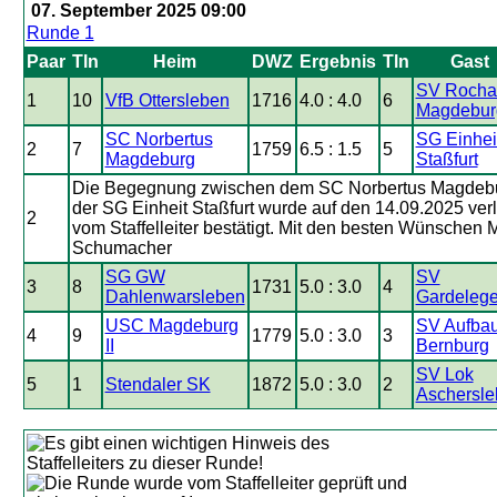
07. September 2025 09:00
Runde 1
Paar
Tln
Heim
DWZ
Ergebnis
Tln
Gast
SV Rocha
1
10
VfB Ottersleben
1716
4.0 : 4.0
6
Magdeburg
SC Norbertus
SG Einhei
2
7
1759
6.5 : 1.5
5
Magdeburg
Staßfurt
Die Begegnung zwischen dem SC Norbertus Magdeb
der SG Einheit Staßfurt wurde auf den 14.09.2025 ver
2
vom Staffelleiter bestätigt. Mit den besten Wünschen 
Schumacher
SG GW
SV
3
8
1731
5.0 : 3.0
4
Dahlenwarsleben
Gardeleg
USC Magdeburg
SV Aufba
4
9
1779
5.0 : 3.0
3
II
Bernburg
SV Lok
5
1
Stendaler SK
1872
5.0 : 3.0
2
Aschersl