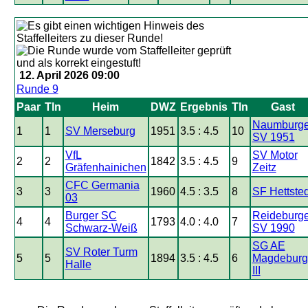
12. April 2026 09:00
Runde 9
Paar
Tln
Heim
DWZ
Ergebnis
Tln
Gast
Naumburge
1
1
SV Merseburg
1951
3.5 : 4.5
10
SV 1951
VfL
SV Motor
2
2
1842
3.5 : 4.5
9
Gräfenhainichen
Zeitz
CFC Germania
3
3
1960
4.5 : 3.5
8
SF Hettsted
03
Burger SC
Reideburge
4
4
1793
4.0 : 4.0
7
Schwarz-Weiß
SV 1990
SG AE
SV Roter Turm
5
5
1894
3.5 : 4.5
6
Magdeburg
Halle
III