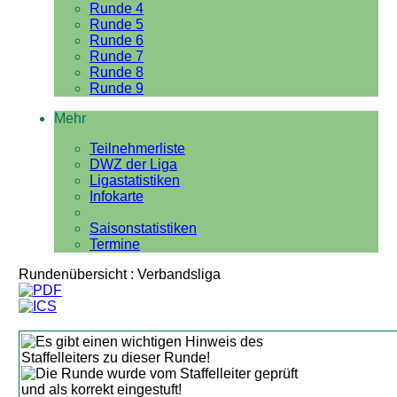
Runde 4
Runde 5
Runde 6
Runde 7
Runde 8
Runde 9
Mehr
Teilnehmerliste
DWZ der Liga
Ligastatistiken
Infokarte
Saisonstatistiken
Termine
Rundenübersicht : Verbandsliga