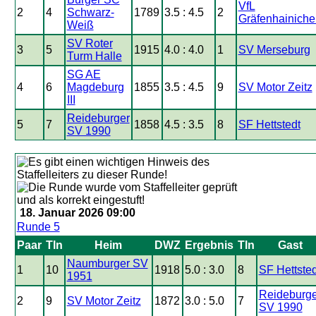
VfL
2
4
Schwarz-
1789
3.5 : 4.5
2
Gräfenhainiche
Weiß
SV Roter
3
5
1915
4.0 : 4.0
1
SV Merseburg
Turm Halle
SG AE
4
6
Magdeburg
1855
3.5 : 4.5
9
SV Motor Zeitz
III
Reideburger
5
7
1858
4.5 : 3.5
8
SF Hettstedt
SV 1990
18. Januar 2026 09:00
Runde 5
Paar
Tln
Heim
DWZ
Ergebnis
Tln
Gast
Naumburger SV
1
10
1918
5.0 : 3.0
8
SF Hettsted
1951
Reideburge
2
9
SV Motor Zeitz
1872
3.0 : 5.0
7
SV 1990