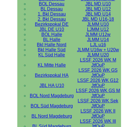
BOL Dessau
JBL MD U10
BL Dessau
JBL MD U12
1. Bkl Dessau
JBL MD U14
2. Bkl Dessau
JBL MD U16-18
Bezirkspokal DE
JLMM U10
JBL DE U10
LJMM U12
BOL Halle
JLMM U12w
BL Halle
JLMM U14
Bkl Halle Nord
LJL u16
Bkl Halle Süd
JLMM U16w + U20w
KL Süd Halle
JLMM U20
LSSF 2026 WK M
KL Mitte Halle
JtfOuP
LSSF 2026 WK GS
Bezirkspokal HA
JtfOuP
LSSF 2026 WK G12
JBL HA U10
JtfOuP
LSSF 2026 WK GS M
BOL Nord Magdeburg
JtfOuP
LSSF 2026 WK Sek
BOL Süd Magdeburg
JtfOuP
LSSF 2026 WK II
BL Nord Magdeburg
JtfOuP
LSSF 2026 WK III
BL Süd Magdeburg
JtfOuP