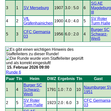
SG AE
3
1
SV Merseburg
1907
3.0 : 5.0
6
Magdeburg
III
VfL
SV Roter
4
2
1900
4.0 : 4.0
5
Gräfenhainichen
Turm Halle
Burger SC
CFC Germania
5
3
1956
6.0 : 2.0
4
Schwarz-
03
Weiß
15. Februar 2026 09:00
Runde 6
Paar
Tln
Heim
DWZ
Ergebnis
Tln
Gast
Burger SC
Naumburger S
1
4
Schwarz-
1791
1.0 : 7.0
10
1951
Weiß
SV Roter
CFC Germania
2
5
1923
2.0 : 6.0
3
Turm Halle
03