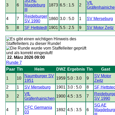
SG AE
VfL
3
6
Magdeburg
1873
6.5 : 1.5
2
Gräfenhainiche
III
Reideburger
4
7
1860
3.0 : 5.0
1
SV Merseburg
SV 1990
5
8
SF Hettstedt
1901
5.5 : 2.5
9
SV Motor Zeitz
22. März 2026 09:00
Runde 7
Paar
Tln
Heim
DWZ
Ergebnis
Tln
Gast
Naumburger SV
SV Motor
1
10
1959
5.0 : 3.0
9
1951
Zeitz
2
1
SV Merseburg
1901
3.0 : 5.0
8
SF Hettsted
VfL
Reideburge
3
2
1900
4.5 : 3.5
7
Gräfenhainichen
SV 1990
SG AE
CFC Germania
4
3
1892
4.5 : 3.5
6
Magdeburg
03
III