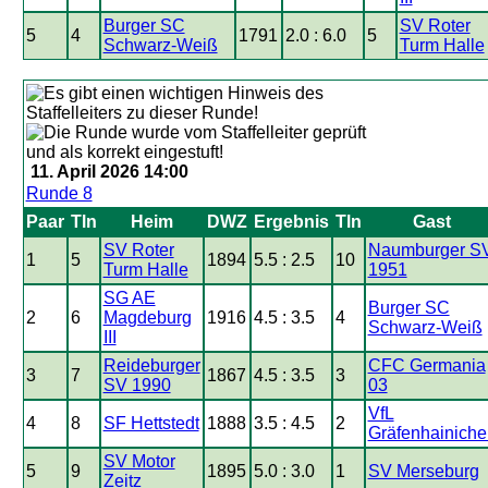
Burger SC
SV Roter
5
4
1791
2.0 : 6.0
5
Schwarz-Weiß
Turm Halle
11. April 2026 14:00
Runde 8
Paar
Tln
Heim
DWZ
Ergebnis
Tln
Gast
SV Roter
Naumburger S
1
5
1894
5.5 : 2.5
10
Turm Halle
1951
SG AE
Burger SC
2
6
Magdeburg
1916
4.5 : 3.5
4
Schwarz-Weiß
III
Reideburger
CFC Germania
3
7
1867
4.5 : 3.5
3
SV 1990
03
VfL
4
8
SF Hettstedt
1888
3.5 : 4.5
2
Gräfenhainiche
SV Motor
5
9
1895
5.0 : 3.0
1
SV Merseburg
Zeitz