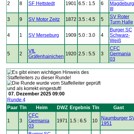
2
8
SF Hettstedt
1901
6.5 : 1.5
6
Magdeburg
III
SV Roter
3
9
SV Motor Zeitz
1872
3.5 : 4.5
5
Turm Halle
Burger SC
4
1
SV Merseburg
1909
5.0 : 3.0
4
Schwarz-
Weiß
CFC
VfL
5
2
1920
2.5 : 5.5
3
Germania
Gräfenhainichen
03
07. Dezember 2025 09:00
Runde 4
Paar
Tln
Heim
DWZ
Ergebnis
Tln
Gast
CFC
Naumburger S
1
3
Germania
1971
1.5 : 6.5
10
1951
03
Burger SC