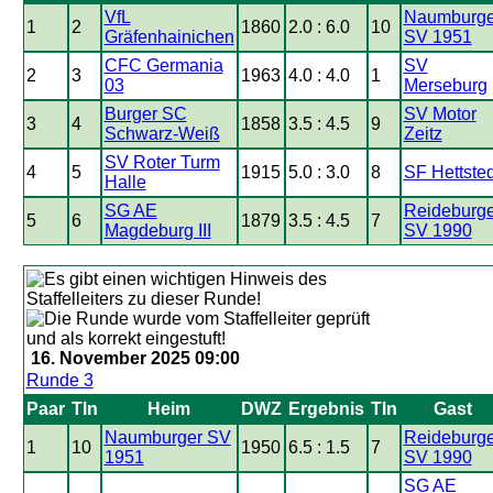
VfL
Naumburge
1
2
1860
2.0 : 6.0
10
Gräfenhainichen
SV 1951
CFC Germania
SV
2
3
1963
4.0 : 4.0
1
03
Merseburg
Burger SC
SV Motor
3
4
1858
3.5 : 4.5
9
Schwarz-Weiß
Zeitz
SV Roter Turm
4
5
1915
5.0 : 3.0
8
SF Hettsted
Halle
SG AE
Reideburge
5
6
1879
3.5 : 4.5
7
Magdeburg III
SV 1990
16. November 2025 09:00
Runde 3
Paar
Tln
Heim
DWZ
Ergebnis
Tln
Gast
Naumburger SV
Reideburge
1
10
1950
6.5 : 1.5
7
1951
SV 1990
SG AE