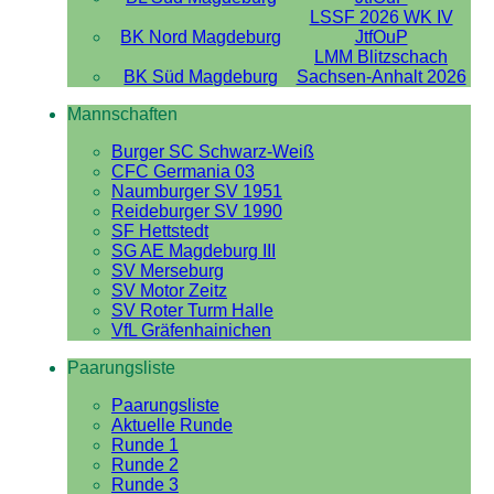
LSSF 2026 WK IV
BK Nord Magdeburg
JtfOuP
LMM Blitzschach
BK Süd Magdeburg
Sachsen-Anhalt 2026
Mannschaften
Burger SC Schwarz-Weiß
CFC Germania 03
Naumburger SV 1951
Reideburger SV 1990
SF Hettstedt
SG AE Magdeburg III
SV Merseburg
SV Motor Zeitz
SV Roter Turm Halle
VfL Gräfenhainichen
Paarungsliste
Paarungsliste
Aktuelle Runde
Runde 1
Runde 2
Runde 3