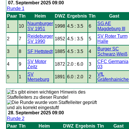
07. September 2025 09:00
Runde 1
Paar
Tln
Heim
DWZ
Ergebnis
Tln
Gast
Naumburger
SG AE
1
10
1998
4.5 : 3.5
6
SV 1951
Magdeburg III
Reideburger
SV Roter Turm
2
7
1852
4.5 : 3.5
5
SV 1990
Halle
Burger SC
3
8
SF Hettstedt
1885
4.5 : 3.5
4
Schwarz-Weiß
SV Motor
CFC Germania
4
9
1872
2.0 : 6.0
3
Zeitz
03
SV
VfL
5
1
1891
6.0 : 2.0
2
Merseburg
Gräfenhainiche
28. September 2025 09:00
Runde 2
Paar
Tln
Heim
DWZ
Ergebnis
Tln
Gast