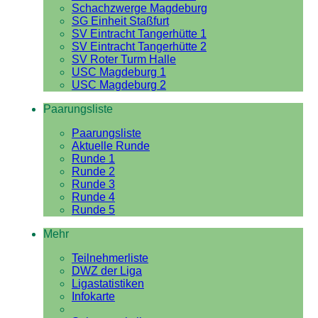
Schachzwerge Magdeburg
SG Einheit Staßfurt
SV Eintracht Tangerhütte 1
SV Eintracht Tangerhütte 2
SV Roter Turm Halle
USC Magdeburg 1
USC Magdeburg 2
Paarungsliste
Paarungsliste
Aktuelle Runde
Runde 1
Runde 2
Runde 3
Runde 4
Runde 5
Mehr
Teilnehmerliste
DWZ der Liga
Ligastatistiken
Infokarte