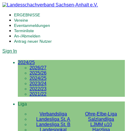
ERGEBNISSE
Vereine
Eventanmeldungen
Terminliste
An-/Abmelden
Antrag neuer Nutzer
Sign In
2024/25
2026/27
2025/26
2024/25
2023/24
2022/23
2021/22
Liga
Verbandsliga
Ohre-Elbe-Liga
Landesliga St. A
Salzlandliga
Landesliga St. B
LJMM u10
Landespokal
Harzliga