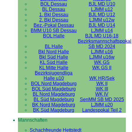
BOL Dessau
BJL MD U10
BL Dessau
LJMM u12
1. Bkl Dessau
BJL MD U12
2. Bkl Dessau
LJMM u12w
Bez.-Pokal Dessau
BJL MD U14
BMM U10 SB Dessau
LJMM u14
BOL Halle
BJL MD U16-18
Bezirksmannschaftspokal
BL Halle
SB MD 2024
Bkl Nord Halle
LJMM u16
Bkl Süd Halle
LJMM u16w
KL Süd Halle
WK GS
KL Mitte Halle
WK GS II
Bezirksjugendliga
Halle u10
WK HR/Sek
BOL Nord Magdeburg
WK II
BOL Süd Magdeburg
WK III
BL Nord Magdeburg
WK IV
BL Süd Magdeburg
SenMM SB MD 2025
BK Nord Magdeburg
LJMM u20
BK Süd Magdeburg
Landespokal Teil 2
Mannschaften
Schachfreunde Hettstedt