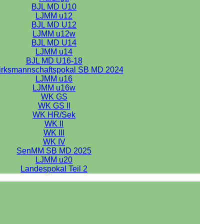
BJL MD U10
LJMM u12
BJL MD U12
LJMM u12w
BJL MD U14
LJMM u14
BJL MD U16-18
irksmannschaftspokal SB MD 2024
LJMM u16
LJMM u16w
WK GS
WK GS II
WK HR/Sek
WK II
WK III
WK IV
SenMM SB MD 2025
LJMM u20
Landespokal Teil 2