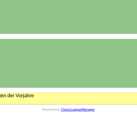
en der Vorjahre
Powered by
ChessLeagueManager