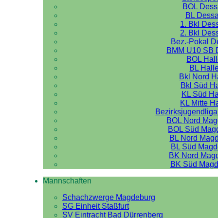
BOL Dess
BL Dess
1. Bkl Des
2. Bkl Des
Bez.-Pokal 
BMM U10 SB 
BOL Hal
BL Hall
Bkl Nord H
Bkl Süd Ha
KL Süd Ha
KL Mitte H
Bezirksjugendliga
BOL Nord Mag
BOL Süd Mag
BL Nord Mag
BL Süd Magd
BK Nord Mag
BK Süd Magd
Mannschaften
Schachzwerge Magdeburg
SG Einheit Staßfurt
SV Eintracht Bad Dürrenberg