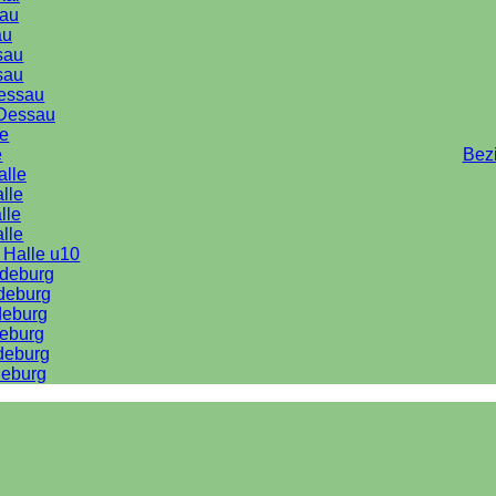
au
au
sau
sau
Dessau
Dessau
le
e
Bez
alle
lle
lle
alle
 Halle u10
deburg
deburg
deburg
eburg
deburg
eburg