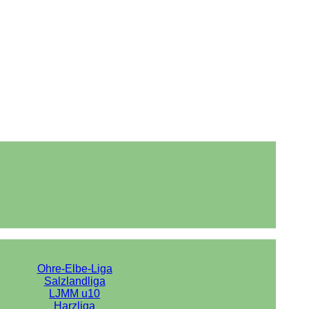
Ohre-Elbe-Liga
Salzlandliga
LJMM u10
Harzliga