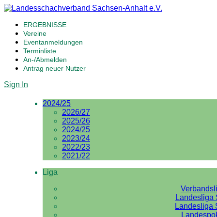
ERGEBNISSE
Vereine
Eventanmeldungen
Terminliste
An-/Abmelden
Antrag neuer Nutzer
Sign In
2024/25
2026/27
2025/26
2024/25
2023/24
2022/23
2021/22
Liga
Verbandsl
Landesliga 
Landesliga 
Landespo