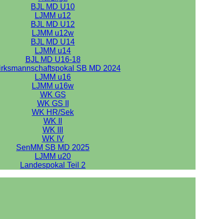
BJL MD U10
LJMM u12
BJL MD U12
LJMM u12w
BJL MD U14
LJMM u14
BJL MD U16-18
irksmannschaftspokal SB MD 2024
LJMM u16
LJMM u16w
WK GS
WK GS II
WK HR/Sek
WK II
WK III
WK IV
SenMM SB MD 2025
LJMM u20
Landespokal Teil 2