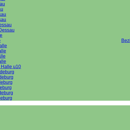
au
au
sau
sau
Dessau
Dessau
le
e
Bez
alle
lle
lle
alle
 Halle u10
deburg
deburg
deburg
eburg
deburg
eburg