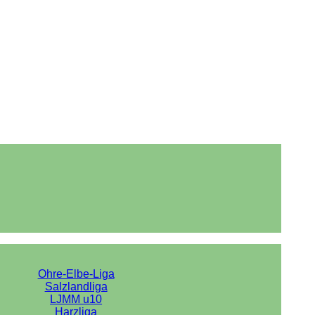
Ohre-Elbe-Liga
Salzlandliga
LJMM u10
Harzliga