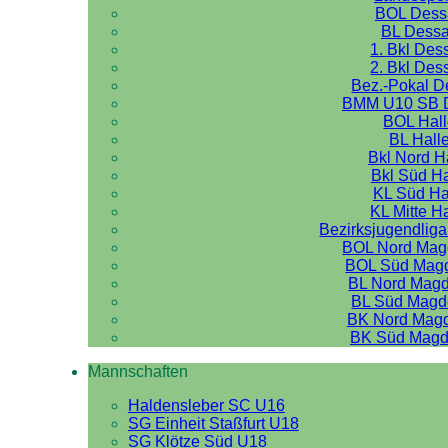
BOL Dess
BL Dess
1. Bkl Des
2. Bkl Des
Bez.-Pokal 
BMM U10 SB 
BOL Hal
BL Hall
Bkl Nord H
Bkl Süd Ha
KL Süd Ha
KL Mitte H
Bezirksjugendliga
BOL Nord Mag
BOL Süd Mag
BL Nord Mag
BL Süd Magd
BK Nord Mag
BK Süd Magd
Mannschaften
Haldensleber SC U16
SG Einheit Staßfurt U18
SG Klötze Süd U18