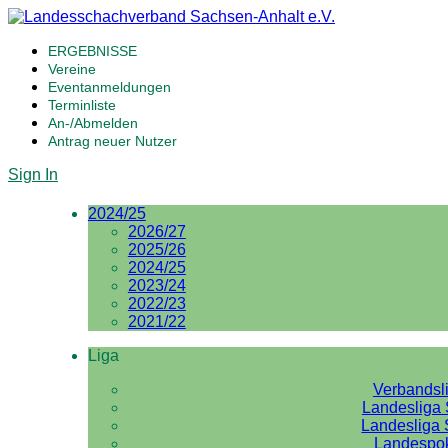
ERGEBNISSE
Vereine
Eventanmeldungen
Terminliste
An-/Abmelden
Antrag neuer Nutzer
Sign In
2024/25
2026/27
2025/26
2024/25
2023/24
2022/23
2021/22
Liga
Verbandsl
Landesliga 
Landesliga 
Landespo