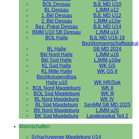
BOL Dessau
BJL MD U10
BL Dessau
LJMM u12
1. Bkl Dessau
BJL MD U12
2. Bkl Dessau
LJMM u12w
Bez.-Pokal Dessau
BJL MD U14
BMM U10 SB Dessau
LJMM u14
BOL Halle
BJL MD U16-18
Bezirksmannschaftspokal
BL Halle
SB MD 2024
Bkl Nord Halle
LJMM u16
Bkl Süd Halle
LJMM u16w
KL Süd Halle
WK GS
KL Mitte Halle
WK GS II
Bezirksjugendliga
Halle u10
WK HR/Sek
BOL Nord Magdeburg
WK II
BOL Süd Magdeburg
WK III
BL Nord Magdeburg
WK IV
BL Süd Magdeburg
SenMM SB MD 2025
BK Nord Magdeburg
LJMM u20
BK Süd Magdeburg
Landespokal Teil 2
Mannschaften
Schachzwerge Magdeburg U14