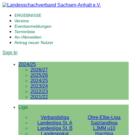
ERGEBNISSE
Vereine
Eventanmeldungen
Terminliste
An-/Abmelden
Antrag neuer Nutzer
Sign In
2024/25
2026/27
2025/26
2024/25
2023/24
2022/23
2021/22
Liga
Verbandsliga
Ohre-Elbe-Liga
Landesliga St. A
Salzlandliga
Landesliga St. B
LJMM u10
Landespokal
Harzliga