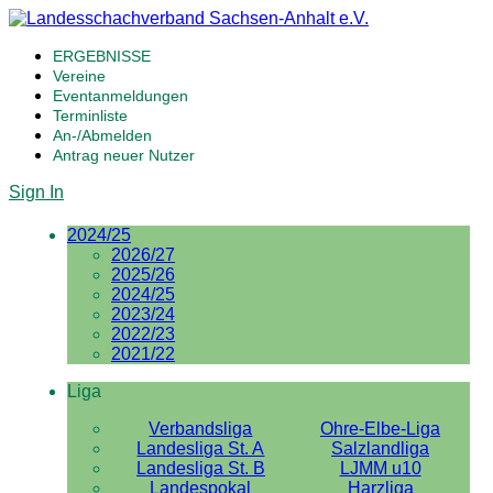
ERGEBNISSE
Vereine
Eventanmeldungen
Terminliste
An-/Abmelden
Antrag neuer Nutzer
Sign In
2024/25
2026/27
2025/26
2024/25
2023/24
2022/23
2021/22
Liga
Verbandsliga
Ohre-Elbe-Liga
Landesliga St. A
Salzlandliga
Landesliga St. B
LJMM u10
Landespokal
Harzliga