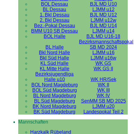
BOL Dessau
BJL MD U10
BL Dessau
LJMM u12
1. Bkl Dessau
BJL MD U12
2. Bkl Dessau
LJMM u12w
Bez.-Pokal Dessau
BJL MD U14
BMM U10 SB Dessau
LJMM u14
BOL Halle
BJL MD U16-18
Bezirksmannschaftspokal
BL Halle
SB MD 2024
Bkl Nord Halle
LJMM u16
Bkl Süd Halle
LJMM u16w
KL Süd Halle
WK GS
KL Mitte Halle
WK GS II
Bezirksjugendliga
Halle u10
WK HR/Sek
BOL Nord Magdeburg
WK II
BOL Süd Magdeburg
WK III
BL Nord Magdeburg
WK IV
BL Süd Magdeburg
SenMM SB MD 2025
BK Nord Magdeburg
LJMM u20
BK Süd Magdeburg
Landespokal Teil 2
Mannschaften
Harzkalk Rübeland