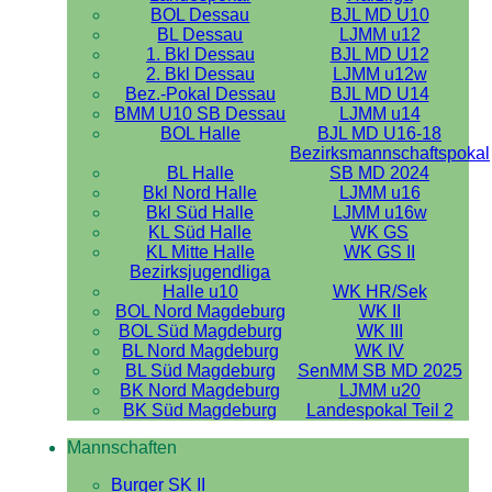
BOL Dessau
BJL MD U10
BL Dessau
LJMM u12
1. Bkl Dessau
BJL MD U12
2. Bkl Dessau
LJMM u12w
Bez.-Pokal Dessau
BJL MD U14
BMM U10 SB Dessau
LJMM u14
BOL Halle
BJL MD U16-18
Bezirksmannschaftspokal
BL Halle
SB MD 2024
Bkl Nord Halle
LJMM u16
Bkl Süd Halle
LJMM u16w
KL Süd Halle
WK GS
KL Mitte Halle
WK GS II
Bezirksjugendliga
Halle u10
WK HR/Sek
BOL Nord Magdeburg
WK II
BOL Süd Magdeburg
WK III
BL Nord Magdeburg
WK IV
BL Süd Magdeburg
SenMM SB MD 2025
BK Nord Magdeburg
LJMM u20
BK Süd Magdeburg
Landespokal Teil 2
Mannschaften
Burger SK II