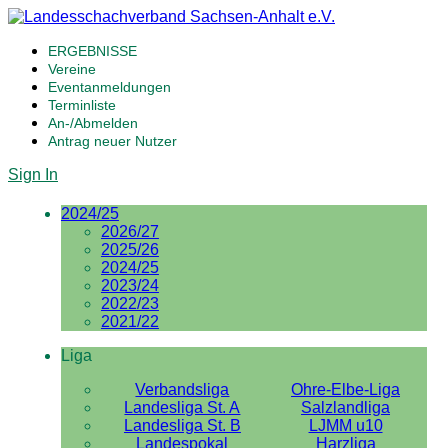
ERGEBNISSE
Vereine
Eventanmeldungen
Terminliste
An-/Abmelden
Antrag neuer Nutzer
Sign In
2024/25
2026/27
2025/26
2024/25
2023/24
2022/23
2021/22
Liga
Verbandsliga
Ohre-Elbe-Liga
Landesliga St. A
Salzlandliga
Landesliga St. B
LJMM u10
Landespokal
Harzliga