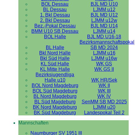
BOL Dessau
BJL MD U10
BL Dessau
LJMM u12
1. Bkl Dessau
BJL MD U12
2. Bkl Dessau
LJMM u12w
Bez.-Pokal Dessau
BJL MD U14
BMM U10 SB Dessau
LJMM u14
BOL Halle
BJL MD U16-18
Bezirksmannschaftspokal
BL Halle
SB MD 2024
Bkl Nord Halle
LJMM u16
Bkl Süd Halle
LJMM u16w
KL Süd Halle
WK GS
KL Mitte Halle
WK GS II
Bezirksjugendliga
Halle u10
WK HR/Sek
BOL Nord Magdeburg
WK II
BOL Süd Magdeburg
WK III
BL Nord Magdeburg
WK IV
BL Süd Magdeburg
SenMM SB MD 2025
BK Nord Magdeburg
LJMM u20
BK Süd Magdeburg
Landespokal Teil 2
Mannschaften
Naumburger SV 1951 III