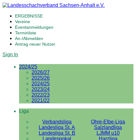
ERGEBNISSE
Vereine
Eventanmeldungen
Terminliste
An-/Abmelden
Antrag neuer Nutzer
Sign In
2024/25
2026/27
2025/26
2024/25
2023/24
2022/23
2021/22
Liga
Verbandsliga
Ohre-Elbe-Liga
Landesliga St. A
Salzlandliga
Landesliga St. B
LJMM u10
Landespokal
Harzliga