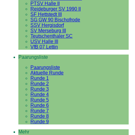
PTSV Halle II
Reideburger SV 1990 II
SF Hettstedt III
SG GW 90 Bischofrode
SSV Hergisdorf
SV Merseburg III
Teutschenthaler SC
USV Halle III
VfB 07 Lettin
Paarungsliste
Paarungsliste
Aktuelle Runde
Runde 1
Runde 2
Runde 3
Runde 4
Runde 5
Runde 6
Runde 7
Runde 8
Runde 9
Mehr