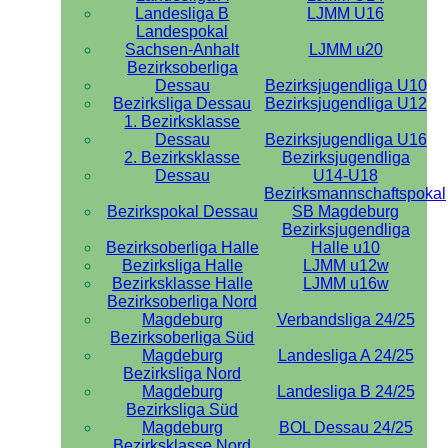
Landesliga B
LJMM U16
Landespokal
Sachsen-Anhalt
LJMM u20
Bezirksoberliga
Dessau
Bezirksjugendliga U10
Bezirksliga Dessau
Bezirksjugendliga U12
1. Bezirksklasse
Dessau
Bezirksjugendliga U16
2. Bezirksklasse
Bezirksjugendliga
Dessau
U14-U18
Bezirksmannschaftspokal
Bezirkspokal Dessau
SB Magdeburg
Bezirksjugendliga
Bezirksoberliga Halle
Halle u10
Bezirksliga Halle
LJMM u12w
Bezirksklasse Halle
LJMM u16w
Bezirksoberliga Nord
Magdeburg
Verbandsliga 24/25
Bezirksoberliga Süd
Magdeburg
Landesliga A 24/25
Bezirksliga Nord
Magdeburg
Landesliga B 24/25
Bezirksliga Süd
Magdeburg
BOL Dessau 24/25
Bezirksklasse Nord