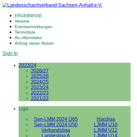
ERGEBNISSE
Vereine
Eventanmeldungen
Terminliste
An-/Abmelden
Antrag neuer Nutzer
Sign In
2023/24
2026/27
2025/26
2024/25
2023/24
2022/23
2021/22
Liga
Sen-LMM 2024 Ü65
Harzliga
Sen-LMM 2024 Ü50
LJMM U10
Verbandsliga
LJMM U12
Landesliga A
LJMM U14