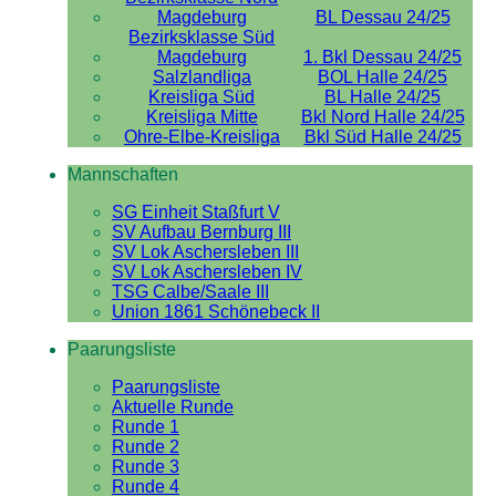
Magdeburg
BL Dessau 24/25
Bezirksklasse Süd
Magdeburg
1. Bkl Dessau 24/25
Salzlandliga
BOL Halle 24/25
Kreisliga Süd
BL Halle 24/25
Kreisliga Mitte
Bkl Nord Halle 24/25
Ohre-Elbe-Kreisliga
Bkl Süd Halle 24/25
Mannschaften
SG Einheit Staßfurt V
SV Aufbau Bernburg III
SV Lok Aschersleben III
SV Lok Aschersleben IV
TSG Calbe/Saale III
Union 1861 Schönebeck II
Paarungsliste
Paarungsliste
Aktuelle Runde
Runde 1
Runde 2
Runde 3
Runde 4