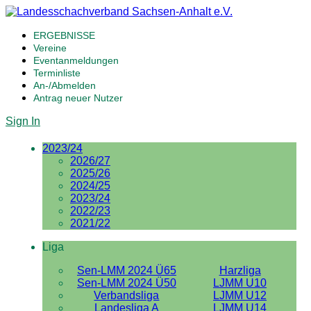
ERGEBNISSE
Vereine
Eventanmeldungen
Terminliste
An-/Abmelden
Antrag neuer Nutzer
Sign In
2023/24
2026/27
2025/26
2024/25
2023/24
2022/23
2021/22
Liga
Sen-LMM 2024 Ü65
Harzliga
Sen-LMM 2024 Ü50
LJMM U10
Verbandsliga
LJMM U12
Landesliga A
LJMM U14