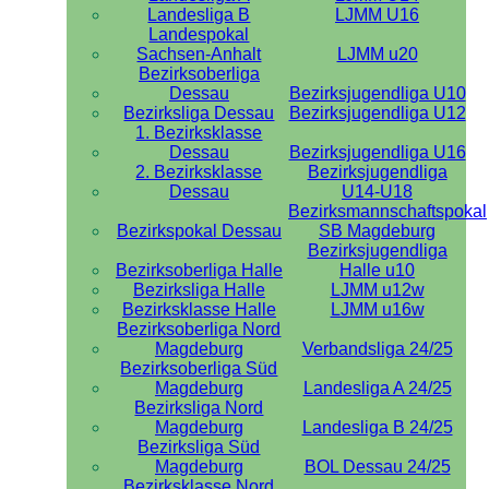
Landesliga B
LJMM U16
Landespokal
Sachsen-Anhalt
LJMM u20
Bezirksoberliga
Dessau
Bezirksjugendliga U10
Bezirksliga Dessau
Bezirksjugendliga U12
1. Bezirksklasse
Dessau
Bezirksjugendliga U16
2. Bezirksklasse
Bezirksjugendliga
Dessau
U14-U18
Bezirksmannschaftspokal
Bezirkspokal Dessau
SB Magdeburg
Bezirksjugendliga
Bezirksoberliga Halle
Halle u10
Bezirksliga Halle
LJMM u12w
Bezirksklasse Halle
LJMM u16w
Bezirksoberliga Nord
Magdeburg
Verbandsliga 24/25
Bezirksoberliga Süd
Magdeburg
Landesliga A 24/25
Bezirksliga Nord
Magdeburg
Landesliga B 24/25
Bezirksliga Süd
Magdeburg
BOL Dessau 24/25
Bezirksklasse Nord