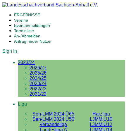
ERGEBNISSE
Vereine
Eventanmeldungen
Terminliste
An-/Abmelden
Antrag neuer Nutzer
Sign In
2023/24
2026/27
2025/26
2024/25
2023/24
2022/23
2021/22
Liga
Sen-LMM 2024 Ü65
Harzliga
Sen-LMM 2024 Ü50
LJMM U10
Verbandsliga
LJMM U12
Landesliga A
LJMM U14