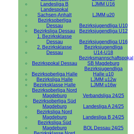
Landesliga B
LJMM U16
Landespokal
Sachsen-Anhalt
LJMM u20
Bezirksoberliga
Dessau
Bezirksjugendliga U10
Bezirksliga Dessau
Bezirksjugendliga U12
1. Bezirksklasse
Dessau
Bezirksjugendliga U16
2. Bezirksklasse
Bezirksjugendliga
Dessau
U14-U18
Bezirksmannschaftspokal
Bezirkspokal Dessau
SB Magdeburg
Bezirksjugendliga
Bezirksoberliga Halle
Halle u10
Bezirksliga Halle
LJMM u12w
Bezirksklasse Halle
LJMM u16w
Bezirksoberliga Nord
Magdeburg
Verbandsliga 24/25
Bezirksoberliga Süd
Magdeburg
Landesliga A 24/25
Bezirksliga Nord
Magdeburg
Landesliga B 24/25
Bezirksliga Süd
Magdeburg
BOL Dessau 24/25
Bezirksklasse Nord