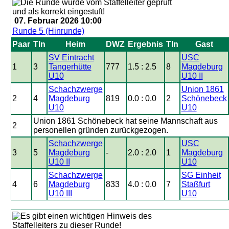
07. Februar 2026 10:00
Runde 5 (Hinrunde)
Paar
Tln
Heim
DWZ
Ergebnis
Tln
Gast
SV Eintracht
USC
1
3
Tangerhütte
777
1.5 : 2.5
8
Magdeburg
U10
U10 II
Schachzwerge
Union 1861
2
4
Magdeburg
819
0.0 : 0.0
2
Schönebeck
U10
U10
Union 1861 Schönebeck hat seine Mannschaft aus
2
personellen gründen zurückgezogen.
Schachzwerge
USC
3
5
Magdeburg
-
2.0 : 2.0
1
Magdeburg
U10 II
U10
Schachzwerge
SG Einheit
4
6
Magdeburg
833
4.0 : 0.0
7
Staßfurt
U10 III
U10