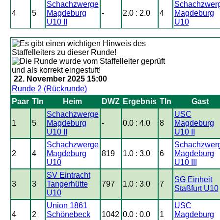
Schachzwerge
Schachzwer
4
5
Magdeburg
-
2.0 : 2.0
4
Magdeburg
U10 II
U10
22. November 2025 15:00
Runde 2 (Rückrunde)
Paar
Tln
Heim
DWZ
Ergebnis
Tln
Gast
Schachzwerge
USC
1
5
Magdeburg
-
0.0 : 4.0
8
Magdeburg
U10 II
U10 II
Schachzwerge
Schachzwer
2
4
Magdeburg
819
1.0 : 3.0
6
Magdeburg
U10
U10 III
SV Eintracht
SG Einheit
3
3
Tangerhütte
797
1.0 : 3.0
7
Staßfurt U10
U10
Union 1861
USC
4
2
Schönebeck
1042
0.0 : 0.0
1
Magdeburg