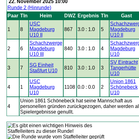
22. November 2025 10:00
Runde 2 (Hinrunde)
Paar
Tln
Heim
DWZ
Ergebnis
Tln
Gast
USC
Schachzwer
1
8
Magdeburg
867
3.0 : 1.0
5
Magdeburg
U10 II
U10 II
Schachzwerge
Schachzwer
2
6
Magdeburg
840
3.0 : 1.0
4
Magdeburg
U10 III
U10
SV Eintracht
SG Einheit
3
7
810
3.0 : 1.0
3
Tangerhütte
Staßfurt U10
U10
USC
Union 1861
4
1
Magdeburg
1108
0.0 : 0.0
2
Schönebeck
U10
U10
Union 1861 Schönebeck hat seine Mannschaft aus
4
personellen gründen zurückgezogen, daher werden al
Spielergebnisse genullt.