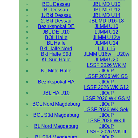
BOL Dessau
JBL MD U10
BL Dessau
JBL MD U12
1. Bkl Dessau
JBL MD U14
2. Bkl Dessau
JBL MD U16-18
Bezirkspokal DE
JLMM U10
JBL DE U10
LJMM U12
BOL Halle
JLMM U12w
BL Halle
JLMM U14
Bkl Halle Nord
LJL u16
Bkl Halle Süd
JLMM U16w + U20w
KL Süd Halle
JLMM U20
LSSF 2026 WK M
KL Mitte Halle
JtfOuP
LSSF 2026 WK GS
Bezirkspokal HA
JtfOuP
LSSF 2026 WK G12
JBL HA U10
JtfOuP
LSSF 2026 WK GS M
BOL Nord Magdeburg
JtfOuP
LSSF 2026 WK Sek
BOL Süd Magdeburg
JtfOuP
LSSF 2026 WK II
BL Nord Magdeburg
JtfOuP
LSSF 2026 WK III
BL Süd Magdeburg
JtfOuP