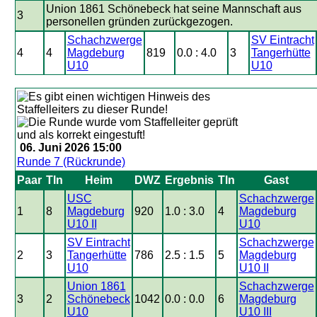
Union 1861 Schönebeck hat seine Mannschaft aus
3
personellen gründen zurückgezogen.
Schachzwerge
SV Eintracht
4
4
Magdeburg
819
0.0 : 4.0
3
Tangerhütte
U10
U10
06. Juni 2026 15:00
Runde 7 (Rückrunde)
Paar
Tln
Heim
DWZ
Ergebnis
Tln
Gast
USC
Schachzwerge
1
8
Magdeburg
920
1.0 : 3.0
4
Magdeburg
U10 II
U10
SV Eintracht
Schachzwerge
2
3
Tangerhütte
786
2.5 : 1.5
5
Magdeburg
U10
U10 II
Union 1861
Schachzwerge
3
2
Schönebeck
1042
0.0 : 0.0
6
Magdeburg
U10
U10 III