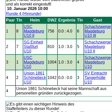
10. Januar 2026 10:00
Runde 4 (Hinrunde)
Paar
Tln
Heim
DWZ
Ergebnis
Tln
Gast
USC
Schachzwerge
1
8
Magdeburg
756
0.0 : 4.0
6
Magdeburg
U10 II
U10 III
SG Einheit
Schachzwerge
2
7
Staßfurt
810
1.0 : 3.0
5
Magdeburg
U10
U10 II
USC
Schachzwerge
3
1
Magdeburg
1004
1.0 : 3.0
4
Magdeburg
U10
U10
Union 1861
SV Eintracht
4
2
Schönebeck
1042
0.0 : 0.0
3
Tangerhütte
U10
U10
Union 1861 Schönebeck hat seine Mannschaft aus
4
personellen gründen zurückgezogen.