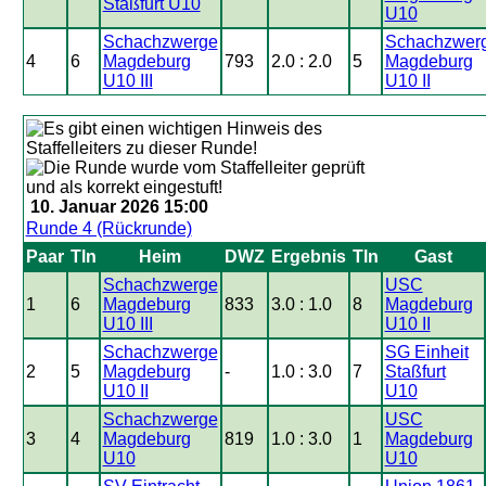
Staßfurt U10
U10
Schachzwerge
Schachzwer
4
6
Magdeburg
793
2.0 : 2.0
5
Magdeburg
U10 III
U10 II
10. Januar 2026 15:00
Runde 4 (Rückrunde)
Paar
Tln
Heim
DWZ
Ergebnis
Tln
Gast
Schachzwerge
USC
1
6
Magdeburg
833
3.0 : 1.0
8
Magdeburg
U10 III
U10 II
Schachzwerge
SG Einheit
2
5
Magdeburg
-
1.0 : 3.0
7
Staßfurt
U10 II
U10
Schachzwerge
USC
3
4
Magdeburg
819
1.0 : 3.0
1
Magdeburg
U10
U10