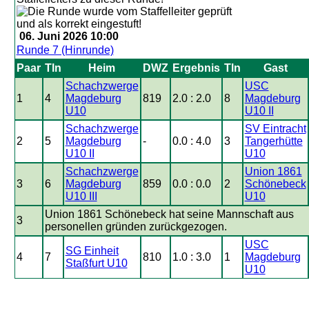
06. Juni 2026 10:00
Runde 7 (Hinrunde)
Paar
Tln
Heim
DWZ
Ergebnis
Tln
Gast
Schachzwerge
USC
1
4
Magdeburg
819
2.0 : 2.0
8
Magdeburg
U10
U10 II
Schachzwerge
SV Eintracht
2
5
Magdeburg
-
0.0 : 4.0
3
Tangerhütte
U10 II
U10
Schachzwerge
Union 1861
3
6
Magdeburg
859
0.0 : 0.0
2
Schönebeck
U10 III
U10
Union 1861 Schönebeck hat seine Mannschaft aus
3
personellen gründen zurückgezogen.
USC
SG Einheit
4
7
810
1.0 : 3.0
1
Magdeburg
Staßfurt U10
U10