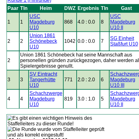
Runde 1 (Hinrunde)
Paar
Tln
Heim
DWZ
Ergebnis
Tln
Gast
USC
USC
1
1
Magdeburg
868
4.0 : 0.0
8
Magdeburg
U10
U10 II
Union 1861
SG Einheit
2
2
Schönebeck
1042
0.0 : 0.0
7
Staßfurt U10
U10
Union 1861 Schönebeck hat seine Mannschaft aus
2
personellen gründen zurückgezogen, daher werden al
Spielergebnisse genullt.
SV Eintracht
Schachzwer
3
3
Tangerhütte
771
2.0 : 2.0
6
Magdeburg
U10
U10 III
Schachzwerge
Schachzwer
4
4
Magdeburg
819
3.0 : 1.0
5
Magdeburg
U10
U10 II