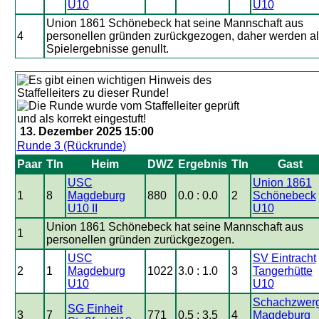
U10
U10
Union 1861 Schönebeck hat seine Mannschaft aus
4
personellen gründen zurückgezogen, daher werden al
Spielergebnisse genullt.
13. Dezember 2025 15:00
Runde 3 (Rückrunde)
Paar
Tln
Heim
DWZ
Ergebnis
Tln
Gast
USC
Union 1861
1
8
Magdeburg
880
0.0 : 0.0
2
Schönebeck
U10 II
U10
Union 1861 Schönebeck hat seine Mannschaft aus
1
personellen gründen zurückgezogen.
USC
SV Eintracht
2
1
Magdeburg
1022
3.0 : 1.0
3
Tangerhütte
U10
U10
Schachzwer
SG Einheit
3
7
771
0.5 : 3.5
4
Magdeburg