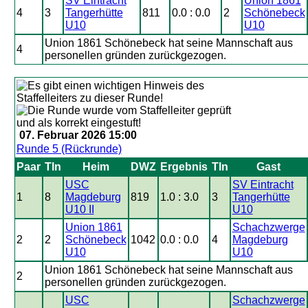
SV Eintracht
Union 1861
4
3
Tangerhütte
811
0.0 : 0.0
2
Schönebeck
U10
U10
Union 1861 Schönebeck hat seine Mannschaft aus
4
personellen gründen zurückgezogen.
07. Februar 2026 15:00
Runde 5 (Rückrunde)
Paar
Tln
Heim
DWZ
Ergebnis
Tln
Gast
USC
SV Eintracht
1
8
Magdeburg
819
1.0 : 3.0
3
Tangerhütte
U10 II
U10
Union 1861
Schachzwerge
2
2
Schönebeck
1042
0.0 : 0.0
4
Magdeburg
U10
U10
Union 1861 Schönebeck hat seine Mannschaft aus
2
personellen gründen zurückgezogen.
USC
Schachzwerge