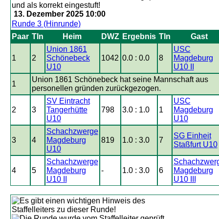
13. Dezember 2025 10:00
Runde 3 (Hinrunde)
Paar
Tln
Heim
DWZ
Ergebnis
Tln
Gast
Union 1861
USC
1
2
Schönebeck
1042
0.0 : 0.0
8
Magdeburg
U10
U10 II
Union 1861 Schönebeck hat seine Mannschaft aus
1
personellen gründen zurückgezogen.
SV Eintracht
USC
2
3
Tangerhütte
798
3.0 : 1.0
1
Magdeburg
U10
U10
Schachzwerge
SG Einheit
3
4
Magdeburg
819
1.0 : 3.0
7
Staßfurt U10
U10
Schachzwerge
Schachzwer
4
5
Magdeburg
-
1.0 : 3.0
6
Magdeburg
U10 II
U10 III