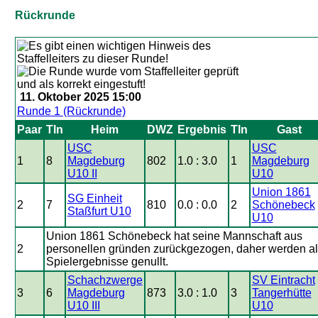
Rückrunde
11. Oktober 2025 15:00
Runde 1 (Rückrunde)
Paar
Tln
Heim
DWZ
Ergebnis
Tln
Gast
USC
USC
1
8
Magdeburg
802
1.0 : 3.0
1
Magdeburg
U10 II
U10
Union 1861
SG Einheit
2
7
810
0.0 : 0.0
2
Schönebeck
Staßfurt U10
U10
Union 1861 Schönebeck hat seine Mannschaft aus
2
personellen gründen zurückgezogen, daher werden al
Spielergebnisse genullt.
Schachzwerge
SV Eintracht
3
6
Magdeburg
873
3.0 : 1.0
3
Tangerhütte
U10 III
U10