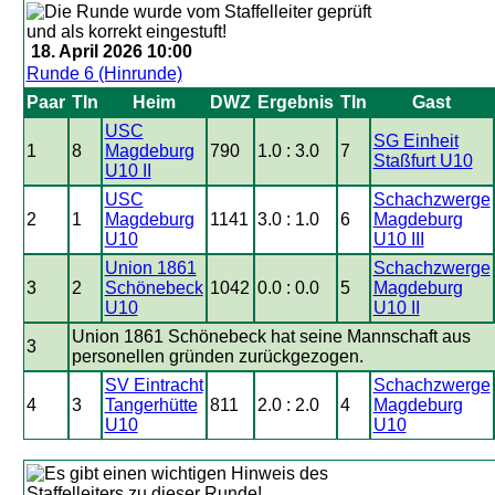
18. April 2026 10:00
Runde 6 (Hinrunde)
Paar
Tln
Heim
DWZ
Ergebnis
Tln
Gast
USC
SG Einheit
1
8
Magdeburg
790
1.0 : 3.0
7
Staßfurt U10
U10 II
USC
Schachzwerge
2
1
Magdeburg
1141
3.0 : 1.0
6
Magdeburg
U10
U10 III
Union 1861
Schachzwerge
3
2
Schönebeck
1042
0.0 : 0.0
5
Magdeburg
U10
U10 II
Union 1861 Schönebeck hat seine Mannschaft aus
3
personellen gründen zurückgezogen.
SV Eintracht
Schachzwerge
4
3
Tangerhütte
811
2.0 : 2.0
4
Magdeburg
U10
U10