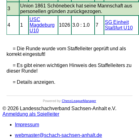
Union 1861 Schönebeck hat seine Mannschaft aus
3
personellen gründen zurückgezogen.
USC
SG Einheit
4
1
Magdeburg
1026
3.0 : 1.0
7
Staßfurt U10
U10
= Die Runde wurde vom Staffelleiter geprüft und als
korrekt eingestuft!
= Es gibt einen wichtigen Hinweis des Staffelleiters zu
dieser Runde!
= Details anzeigen.
Powered by
ChessLeagueManager
© 2026 Landesschachverband Sachsen-Anhalt e.V.
Anmeldung als Spielleiter
Impressum
webmaster@schach-sachsen-anhalt.de