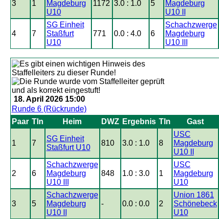
3
1
Magdeburg
1172
3.0 : 1.0
5
Magdeburg
U10
U10 II
SG Einheit
Schachzwerge
4
7
Staßfurt
771
0.0 : 4.0
6
Magdeburg
U10
U10 III
18. April 2026 15:00
Runde 6 (Rückrunde)
Paar
Tln
Heim
DWZ
Ergebnis
Tln
Gast
USC
SG Einheit
1
7
810
3.0 : 1.0
8
Magdeburg
Staßfurt U10
U10 II
Schachzwerge
USC
2
6
Magdeburg
848
1.0 : 3.0
1
Magdeburg
U10 III
U10
Schachzwerge
Union 1861
3
5
Magdeburg
-
0.0 : 0.0
2
Schönebeck
U10 II
U10