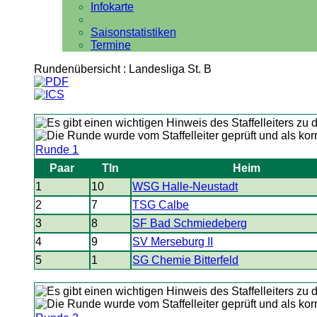
Infokarte
Saisonstatistiken
Termine
Rundenübersicht : Landesliga St. B
Runde 1
Paar
Tln
Heim
1
10
WSG Halle-Neustadt
2
7
TSG Calbe
3
8
SF Bad Schmiedeberg
4
9
SV Merseburg II
5
1
SG Chemie Bitterfeld