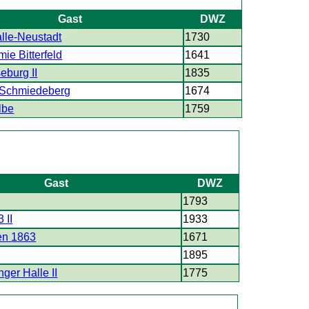
Gast
DWZ
le-Neustadt
1730
ie Bitterfeld
1641
eburg II
1835
 Schmiedeberg
1674
lbe
1759
Gast
DWZ
1793
 II
1933
en 1863
1671
1895
ger Halle II
1775