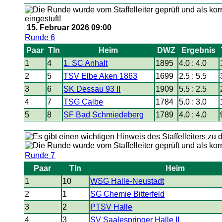
15. Februar 2026 09:00
Runde 6
Paar
Tln
Heim
DWZ
Ergebnis
1
4
1. SC Anhalt
1895
4.0 : 4.0
2
5
TSV Elbe Aken 1863
1699
2.5 : 5.5
3
6
SK Dessau 93 II
1909
5.5 : 2.5
4
7
TSG Calbe
1784
5.0 : 3.0
5
8
SF Bad Schmiedeberg
1789
4.0 : 4.0
Runde 7
Paar
Tln
Heim
1
10
WSG Halle-Neustadt
2
1
SG Chemie Bitterfeld
3
2
PTSV Halle
4
3
SV Saalespringer Halle II