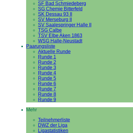
SF Bad Schmiedeberg
SG Chemie Bitterfeld
SK Dessau 93 II
SV Merseburg II
SV Saalespringer Halle II
TSG Calbe
TSV Elbe Aken 1863
WSG Halle-Neustadt
Paarungsliste
Aktuelle Runde
Runde 1
Runde 2
Runde 3
Runde 4
Runde 5
Runde 6
Runde 7
Runde 8
Runde 9
Mehr
Teilnehmerliste
DWZ der Liga
Ligastatistiken