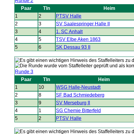
Runde 2
Paar
Tln
Heim
1
2
PTSV Halle
2
3
SV Saalespringer Halle II
3
4
1. SC Anhalt
4
5
TSV Elbe Aken 1863
5
6
SK Dessau 93 II
Runde 3
Paar
Tln
Heim
1
10
WSG Halle-Neustadt
2
8
SF Bad Schmiedeberg
3
9
SV Merseburg II
4
1
SG Chemie Bitterfeld
5
2
PTSV Halle