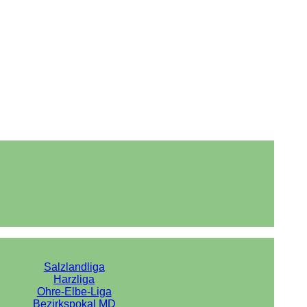
Salzlandliga
Harzliga
Ohre-Elbe-Liga
Bezirkspokal MD