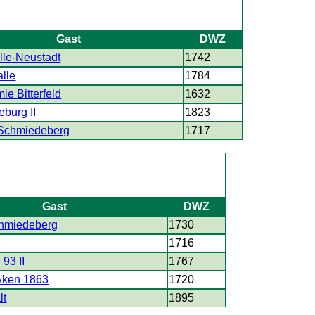
Gast
DWZ
le-Neustadt
1742
lle
1784
e Bitterfeld
1632
burg II
1823
Schmiedeberg
1717
Gast
DWZ
hmiedeberg
1730
e
1716
93 II
1767
Aken 1863
1720
lt
1895