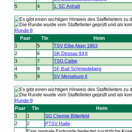
5
4
1. SC Anhalt
Runde 8
Paar
Tln
Heim
1
5
TSV Elbe Aken 1863
2
6
SK Dessau 93 II
3
7
TSG Calbe
4
8
SF Bad Schmiedeberg
5
9
SV Merseburg II
Runde 9
Paar
Tln
Heim
1
1
SG Chemie Bitterfeld
2
2
PTSV Halle
Eine zentrale Endrunde bedeutet zusätzliche Koste