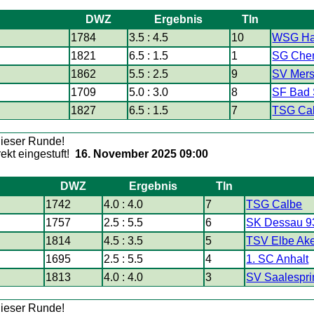
DWZ
Ergebnis
Tln
1784
3.5 : 4.5
10
WSG Hal
1821
6.5 : 1.5
1
SG Chem
1862
5.5 : 2.5
9
SV Mers
1709
5.0 : 3.0
8
SF Bad
1827
6.5 : 1.5
7
TSG Ca
16. November 2025 09:00
DWZ
Ergebnis
Tln
1742
4.0 : 4.0
7
TSG Calbe
1757
2.5 : 5.5
6
SK Dessau 93
1814
4.5 : 3.5
5
TSV Elbe Ak
1695
2.5 : 5.5
4
1. SC Anhalt
1813
4.0 : 4.0
3
SV Saalesprin