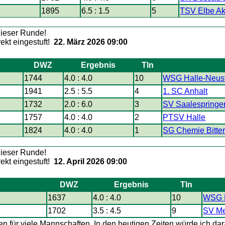
1895
6.5 : 1.5
5
TSV Elbe A
22. März 2026 09:00
DWZ
Ergebnis
Tln
1744
4.0 : 4.0
10
WSG Halle-Neus
1941
2.5 : 5.5
4
1. SC Anhalt
1732
2.0 : 6.0
3
SV Saalespringer 
1757
4.0 : 4.0
2
PTSV Halle
1824
4.0 : 4.0
1
SG Chemie Bitter
12. April 2026 09:00
DWZ
Ergebnis
Tln
1637
4.0 : 4.0
10
WSG H
1702
3.5 : 4.5
9
SV Me
n für viele Mannschaften. In den heutigen Zeiten würde ich dar