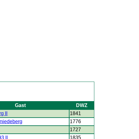
Gast
DWZ
g II
1841
miedeberg
1776
1727
3 II
1835