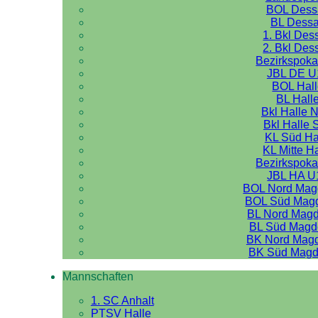
BOL Dess
BL Dess
1. Bkl Des
2. Bkl Des
Bezirkspoka
JBL DE U
BOL Hal
BL Hall
Bkl Halle 
Bkl Halle 
KL Süd Ha
KL Mitte H
Bezirkspoka
JBL HA U
BOL Nord Mag
BOL Süd Mag
BL Nord Mag
BL Süd Magd
BK Nord Mag
BK Süd Magd
Mannschaften
1. SC Anhalt
PTSV Halle