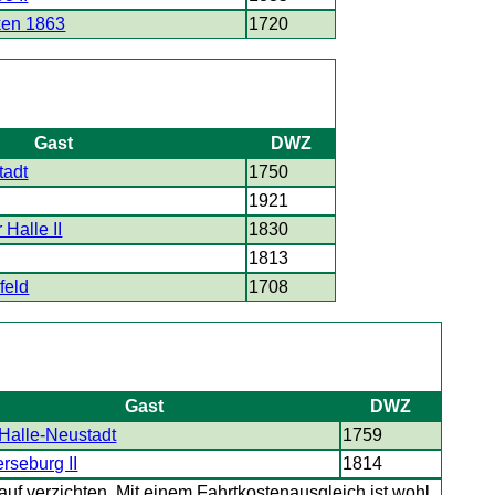
ken 1863
1720
Gast
DWZ
tadt
1750
1921
Halle II
1830
1813
feld
1708
Gast
DWZ
alle-Neustadt
1759
rseburg II
1814
auf verzichten. Mit einem Fahrtkostenausgleich ist wohl