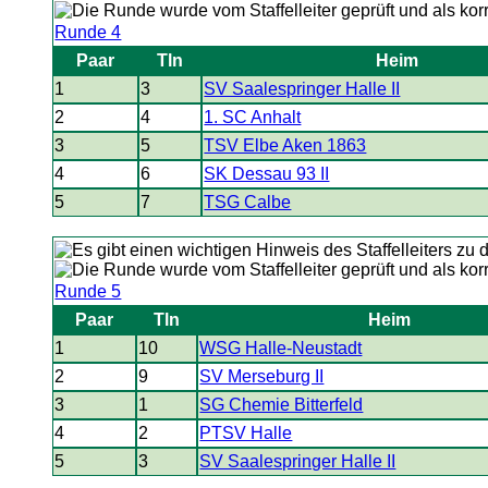
Runde 4
Paar
Tln
Heim
1
3
SV Saalespringer Halle II
2
4
1. SC Anhalt
3
5
TSV Elbe Aken 1863
4
6
SK Dessau 93 II
5
7
TSG Calbe
Runde 5
Paar
Tln
Heim
1
10
WSG Halle-Neustadt
2
9
SV Merseburg II
3
1
SG Chemie Bitterfeld
4
2
PTSV Halle
5
3
SV Saalespringer Halle II