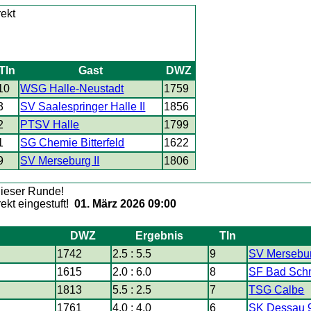
Tln
Gast
DWZ
10
WSG Halle-Neustadt
1759
3
SV Saalespringer Halle II
1856
2
PTSV Halle
1799
1
SG Chemie Bitterfeld
1622
9
SV Merseburg II
1806
01. März 2026 09:00
DWZ
Ergebnis
Tln
1742
2.5 : 5.5
9
SV Mersebur
1615
2.0 : 6.0
8
SF Bad Sch
1813
5.5 : 2.5
7
TSG Calbe
1761
4.0 : 4.0
6
SK Dessau 9