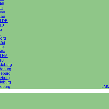
au
au
sau
sau
l DE
10
le
e
Nord
Süd
lle
alle
l HA
10
deburg
deburg
deburg
eburg
deburg
eburg
LMM