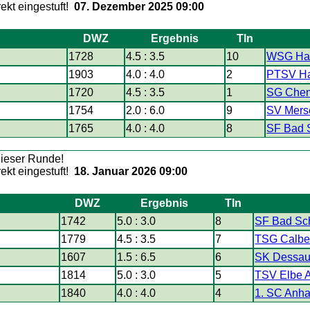
07. Dezember 2025 09:00
DWZ
Ergebnis
Tln
1728
4.5 : 3.5
10
WSG Hal
1903
4.0 : 4.0
2
PTSV Ha
1720
4.5 : 3.5
1
SG Chemi
1754
2.0 : 6.0
9
SV Merse
1765
4.0 : 4.0
8
SF Bad 
18. Januar 2026 09:00
DWZ
Ergebnis
Tln
1742
5.0 : 3.0
8
SF Bad Sc
1779
4.5 : 3.5
7
TSG Calb
1607
1.5 : 6.5
6
SK Dessau 
1814
5.0 : 3.0
5
TSV Elbe 
1840
4.0 : 4.0
4
1. SC Anha