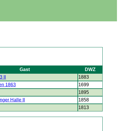
Gast
DWZ
 II
1883
en 1863
1699
1895
ger Halle II
1858
1813