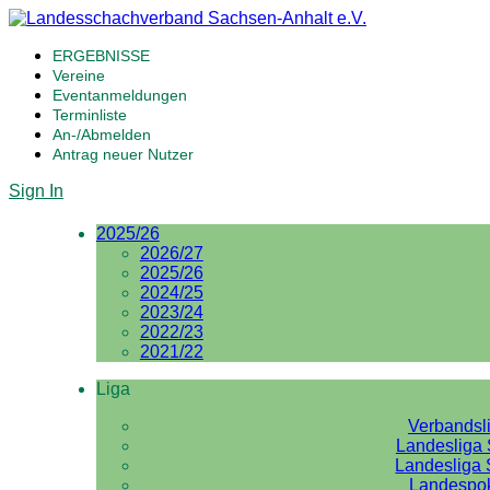
ERGEBNISSE
Vereine
Eventanmeldungen
Terminliste
An-/Abmelden
Antrag neuer Nutzer
Sign In
2025/26
2026/27
2025/26
2024/25
2023/24
2022/23
2021/22
Liga
Verbandsl
Landesliga 
Landesliga 
Landespo