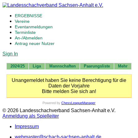
ERGEBNISSE
Vereine
Eventanmeldungen
Terminliste
An-/Abmelden
Antrag neuer Nutzer
Sign In
2024/25
Liga
Mannschaften
Paarungsliste
Mehr
Unangemeldet haben Sie keine Berechtigung für die
Daten der Vorjahre
Bitte melden Sie sich an!
Powered by
ChessLeagueManager
© 2026 Landesschachverband Sachsen-Anhalt e.V.
Anmeldung als Spielleiter
Impressum
webmaster@schach-sachsen-anhalt.de