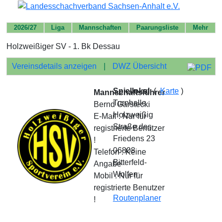
2026/27
Liga
Mannschaften
Paarungsliste
Mehr
Holzweißiger SV - 1. Bk Dessau
Vereinsdetails anzeigen
|
DWZ Übersicht
Spiellokal
(
Karte
)
Mannschaftsführer
Turnhalle
Bernd Garstecki
Holzweißig
E-Mail : Nur für
Straße des
registrierte Benutzer
Friedens 23
!
06808
Telefon : Keine
Bitterfeld-
Angabe
Wolfen
Mobil : Nur für
registrierte Benutzer
Routenplaner
!