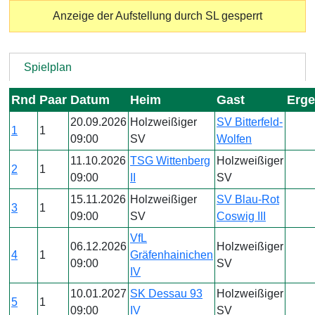
Anzeige der Aufstellung durch SL gesperrt
Spielplan
Rnd
Paar
Datum
Heim
Gast
Erge
20.09.2026
Holzweißiger
SV Bitterfeld-
1
1
09:00
SV
Wolfen
11.10.2026
TSG Wittenberg
Holzweißiger
2
1
09:00
II
SV
15.11.2026
Holzweißiger
SV Blau-Rot
3
1
09:00
SV
Coswig III
VfL
06.12.2026
Holzweißiger
4
1
Gräfenhainichen
09:00
SV
IV
10.01.2027
SK Dessau 93
Holzweißiger
5
1
09:00
IV
SV