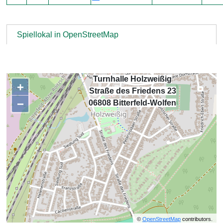
Spiellokal in OpenStreetMap
Turnhalle Holzweißig
+
Straße des Friedens 23
−
,
06808 Bitterfeld-Wolfen
©
OpenStreetMap
contributors.