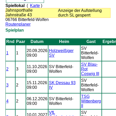
Spiellokal
(
Karte
)
Jahnsporthalle
Anzeige der Aufstellung
Jahnstraße 43
durch SL gesperrt
06766 Bitterfeld-Wolfen
Routenplaner
Spielplan
Rnd
Paar
Datum
Heim
Gast
Ergebn
SV
20.09.2026
Holzweißiger
1
1
Bitterfeld-
09:00
SV
Wolfen
SV Blau-
11.10.2026
SV Bitterfeld-
2
3
Rot
09:00
Wolfen
Coswig III
SV
15.11.2026
SK Dessau 93
3
2
Bitterfeld-
09:00
IV
Wolfen
TSG
06.12.2026
SV Bitterfeld-
4
2
Wittenberg
09:00
Wolfen
II
VfL
SV
10.01.2027