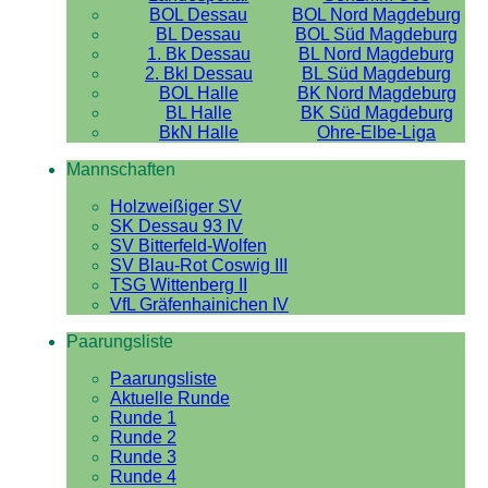
BOL Dessau
BOL Nord Magdeburg
BL Dessau
BOL Süd Magdeburg
1. Bk Dessau
BL Nord Magdeburg
2. Bkl Dessau
BL Süd Magdeburg
BOL Halle
BK Nord Magdeburg
BL Halle
BK Süd Magdeburg
BkN Halle
Ohre-Elbe-Liga
Mannschaften
Holzweißiger SV
SK Dessau 93 IV
SV Bitterfeld-Wolfen
SV Blau-Rot Coswig III
TSG Wittenberg II
VfL Gräfenhainichen IV
Paarungsliste
Paarungsliste
Aktuelle Runde
Runde 1
Runde 2
Runde 3
Runde 4