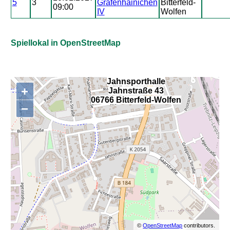
5
3
Gräfenhainichen
Bitterfeld-
09:00
IV
Wolfen
Spiellokal in OpenStreetMap
Jahnsporthalle
+
Jahnstraße 43
,
06766 Bitterfeld-Wolfen
−
©
OpenStreetMap
contributors.