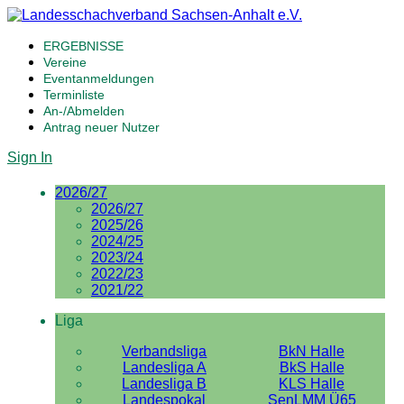
ERGEBNISSE
Vereine
Eventanmeldungen
Terminliste
An-/Abmelden
Antrag neuer Nutzer
Sign In
2026/27
2026/27
2025/26
2024/25
2023/24
2022/23
2021/22
Liga
Verbandsliga
BkN Halle
Landesliga A
BkS Halle
Landesliga B
KLS Halle
Landespokal
SenLMM Ü65