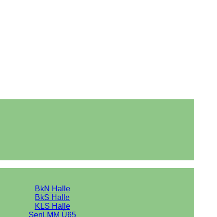
BkN Halle
BkS Halle
KLS Halle
SenLMM Ü65