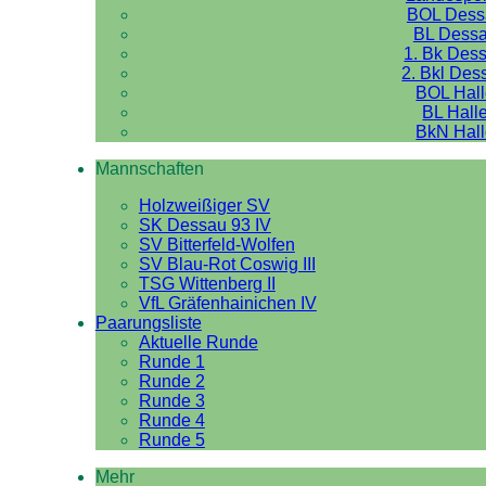
BOL Dess
BL Dess
1. Bk Des
2. Bkl Des
BOL Hal
BL Hall
BkN Hal
Mannschaften
Holzweißiger SV
SK Dessau 93 IV
SV Bitterfeld-Wolfen
SV Blau-Rot Coswig III
TSG Wittenberg II
VfL Gräfenhainichen IV
Paarungsliste
Aktuelle Runde
Runde 1
Runde 2
Runde 3
Runde 4
Runde 5
Mehr