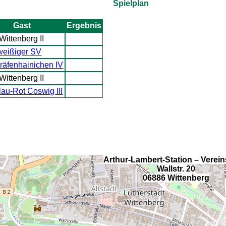
Spielplan
Gast
Ergebnis
ittenberg II
weißiger SV
räfenhainichen IV
ittenberg II
au-Rot Coswig III
Arthur-Lambert-Station – Verei
Wallstr. 20
06886 Wittenberg