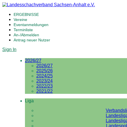
ERGEBNISSE
Vereine
Eventanmeldungen
Terminliste
An-/Abmelden
Antrag neuer Nutzer
Sign In
2026/27
2026/27
2025/26
2024/25
2023/24
2022/23
2021/22
Liga
Verbandsl
Landeslig
Landeslig
Landespo