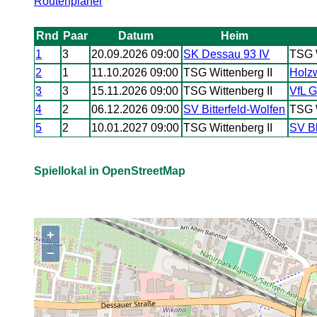
Routenplaner
Rnd
Paar
Datum
Heim
1
3
20.09.2026 09:00
SK Dessau 93 IV
TSG W
2
1
11.10.2026 09:00
TSG Wittenberg II
Holz
3
3
15.11.2026 09:00
TSG Wittenberg II
VfL G
4
2
06.12.2026 09:00
SV Bitterfeld-Wolfen
TSG W
5
2
10.01.2027 09:00
TSG Wittenberg II
SV Bl
Spiellokal in OpenStreetMap
+
,
−