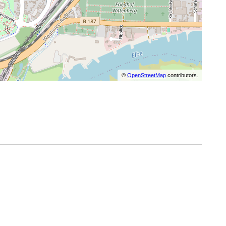
©
OpenStreetMap
contributors.