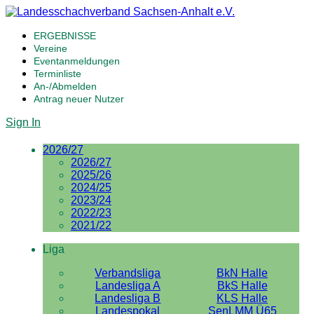
ERGEBNISSE
Vereine
Eventanmeldungen
Terminliste
An-/Abmelden
Antrag neuer Nutzer
Sign In
2026/27
2026/27
2025/26
2024/25
2023/24
2022/23
2021/22
Liga
Verbandsliga
BkN Halle
Landesliga A
BkS Halle
Landesliga B
KLS Halle
Landespokal
SenLMM Ü65