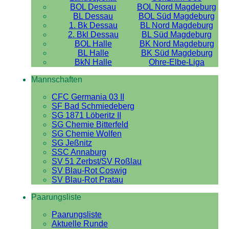
BOL Dessau
BOL Nord Magdeburg
BL Dessau
BOL Süd Magdeburg
1. Bk Dessau
BL Nord Magdeburg
2. Bkl Dessau
BL Süd Magdeburg
BOL Halle
BK Nord Magdeburg
BL Halle
BK Süd Magdeburg
BkN Halle
Ohre-Elbe-Liga
Mannschaften
CFC Germania 03 II
SF Bad Schmiedeberg
SG 1871 Löberitz II
SG Chemie Bitterfeld
SG Chemie Wolfen
SG Jeßnitz
SSC Annaburg
SV 51 Zerbst/SV Roßlau
SV Blau-Rot Coswig
SV Blau-Rot Pratau
Paarungsliste
Paarungsliste
Aktuelle Runde