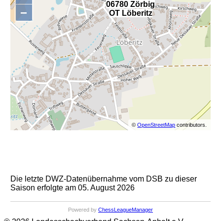
,
06780 Zörbig
−
OT Löberitz
©
OpenStreetMap
contributors.
Die letzte DWZ-Datenübernahme vom DSB zu dieser
Saison erfolgte am 05. August 2026
Powered by
ChessLeagueManager