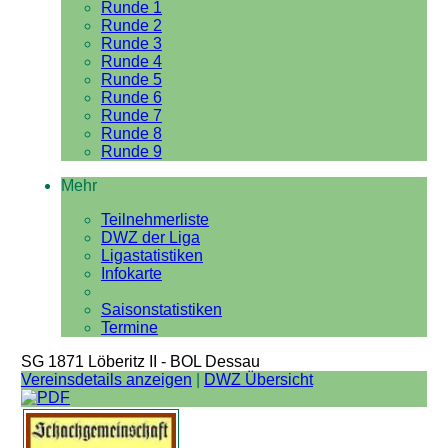
Runde 1
Runde 2
Runde 3
Runde 4
Runde 5
Runde 6
Runde 7
Runde 8
Runde 9
Mehr
Teilnehmerliste
DWZ der Liga
Ligastatistiken
Infokarte
Saisonstatistiken
Termine
SG 1871 Löberitz II - BOL Dessau
Vereinsdetails anzeigen
|
DWZ Übersicht