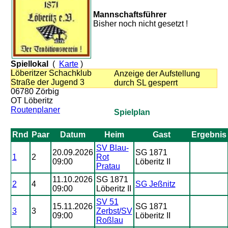
Mannschaftsführer
Bisher noch nicht gesetzt !
Spiellokal
(
Karte
)
Löberitzer Schachklub
Anzeige der Aufstellung
Straße der Jugend 3
durch SL gesperrt
06780 Zörbig
OT Löberitz
Routenplaner
Spielplan
Rnd
Paar
Datum
Heim
Gast
Ergebnis
SV Blau-
20.09.2026
SG 1871
1
2
Rot
09:00
Löberitz II
Pratau
11.10.2026
SG 1871
2
4
SG Jeßnitz
09:00
Löberitz II
SV 51
15.11.2026
SG 1871
3
3
Zerbst/SV
09:00
Löberitz II
Roßlau