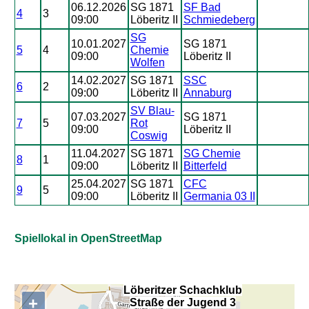
06.12.2026
SG 1871
SF Bad
4
3
09:00
Löberitz II
Schmiedeberg
SG
10.01.2027
SG 1871
5
4
Chemie
09:00
Löberitz II
Wolfen
14.02.2027
SG 1871
SSC
6
2
09:00
Löberitz II
Annaburg
SV Blau-
07.03.2027
SG 1871
7
5
Rot
09:00
Löberitz II
Coswig
11.04.2027
SG 1871
SG Chemie
8
1
09:00
Löberitz II
Bitterfeld
25.04.2027
SG 1871
CFC
9
5
09:00
Löberitz II
Germania 03 II
Spiellokal in OpenStreetMap
Löberitzer Schachklub
+
Straße der Jugend 3