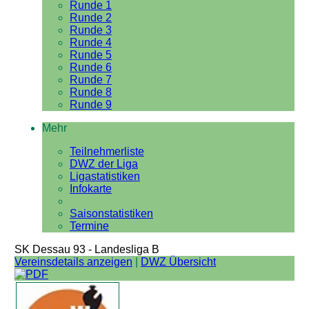
Runde 1
Runde 2
Runde 3
Runde 4
Runde 5
Runde 6
Runde 7
Runde 8
Runde 9
Mehr
Teilnehmerliste
DWZ der Liga
Ligastatistiken
Infokarte
Saisonstatistiken
Termine
SK Dessau 93 - Landesliga B
Vereinsdetails anzeigen
|
DWZ Übersicht