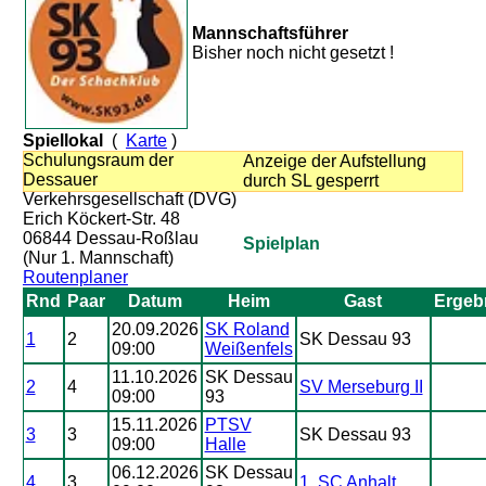
Mannschaftsführer
Bisher noch nicht gesetzt !
Spiellokal
(
Karte
)
Schulungsraum der
Anzeige der Aufstellung
Dessauer
durch SL gesperrt
Verkehrsgesellschaft (DVG)
Erich Köckert-Str. 48
06844 Dessau-Roßlau
Spielplan
(Nur 1. Mannschaft)
Routenplaner
Rnd
Paar
Datum
Heim
Gast
Ergeb
20.09.2026
SK Roland
1
2
SK Dessau 93
09:00
Weißenfels
11.10.2026
SK Dessau
2
4
SV Merseburg II
09:00
93
15.11.2026
PTSV
3
3
SK Dessau 93
09:00
Halle
06.12.2026
SK Dessau
4
3
1. SC Anhalt