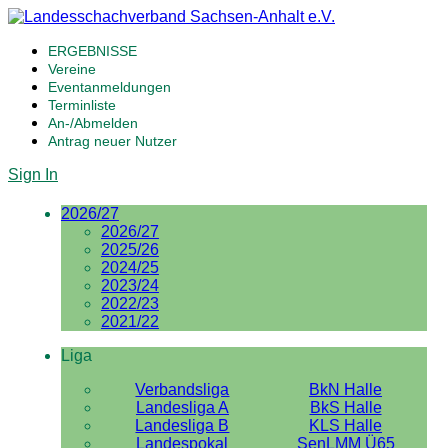
ERGEBNISSE
Vereine
Eventanmeldungen
Terminliste
An-/Abmelden
Antrag neuer Nutzer
Sign In
2026/27
2026/27
2025/26
2024/25
2023/24
2022/23
2021/22
Liga
Verbandsliga
BkN Halle
Landesliga A
BkS Halle
Landesliga B
KLS Halle
Landespokal
SenLMM Ü65