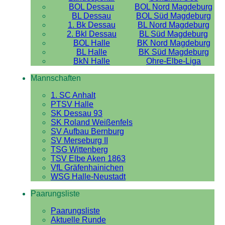
BOL Dessau
BOL Nord Magdeburg
BL Dessau
BOL Süd Magdeburg
1. Bk Dessau
BL Nord Magdeburg
2. Bkl Dessau
BL Süd Magdeburg
BOL Halle
BK Nord Magdeburg
BL Halle
BK Süd Magdeburg
BkN Halle
Ohre-Elbe-Liga
Mannschaften
1. SC Anhalt
PTSV Halle
SK Dessau 93
SK Roland Weißenfels
SV Aufbau Bernburg
SV Merseburg II
TSG Wittenberg
TSV Elbe Aken 1863
VfL Gräfenhainichen
WSG Halle-Neustadt
Paarungsliste
Paarungsliste
Aktuelle Runde