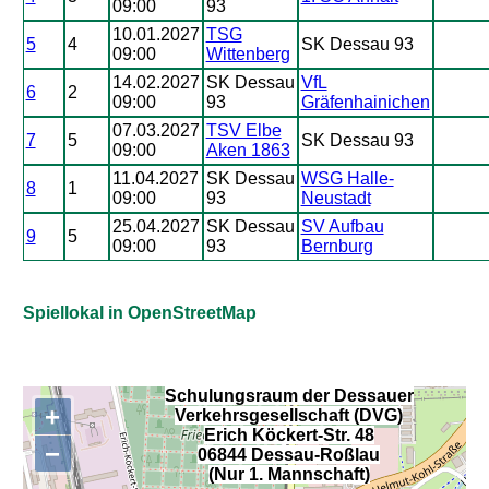
09:00
93
10.01.2027
TSG
5
4
SK Dessau 93
09:00
Wittenberg
14.02.2027
SK Dessau
VfL
6
2
09:00
93
Gräfenhainichen
07.03.2027
TSV Elbe
7
5
SK Dessau 93
09:00
Aken 1863
11.04.2027
SK Dessau
WSG Halle-
8
1
09:00
93
Neustadt
25.04.2027
SK Dessau
SV Aufbau
9
5
09:00
93
Bernburg
Spiellokal in OpenStreetMap
Schulungsraum der Dessauer
+
Verkehrsgesellschaft (DVG)
,
Erich Köckert-Str. 48
−
06844 Dessau-Roßlau
(Nur 1. Mannschaft)