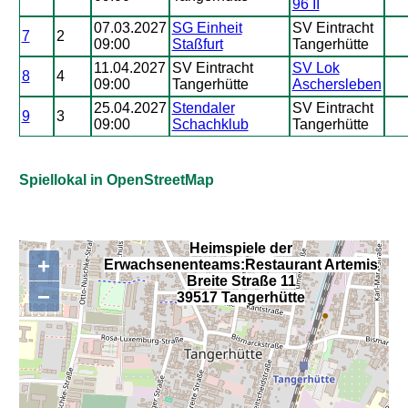
96 II
07.03.2027
SG Einheit
SV Eintracht
7
2
09:00
Staßfurt
Tangerhütte
11.04.2027
SV Eintracht
SV Lok
8
4
09:00
Tangerhütte
Aschersleben
25.04.2027
Stendaler
SV Eintracht
9
3
09:00
Schachklub
Tangerhütte
Spiellokal in OpenStreetMap
Heimspiele der
+
Erwachsenenteams:Restaurant Artemis
,
Breite Straße 11
−
39517 Tangerhütte