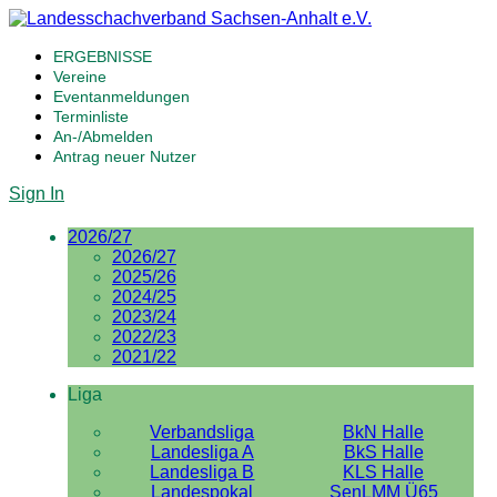
ERGEBNISSE
Vereine
Eventanmeldungen
Terminliste
An-/Abmelden
Antrag neuer Nutzer
Sign In
2026/27
2026/27
2025/26
2024/25
2023/24
2022/23
2021/22
Liga
Verbandsliga
BkN Halle
Landesliga A
BkS Halle
Landesliga B
KLS Halle
Landespokal
SenLMM Ü65