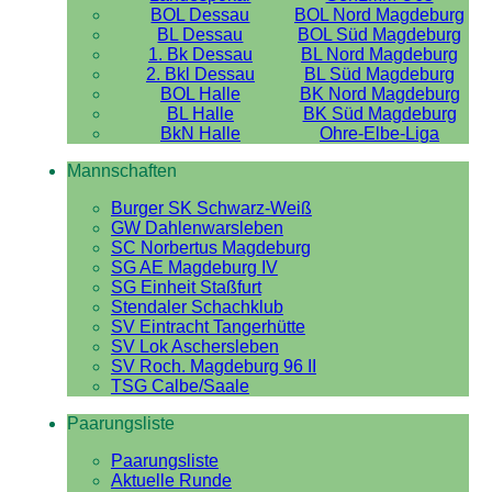
BOL Dessau
BOL Nord Magdeburg
BL Dessau
BOL Süd Magdeburg
1. Bk Dessau
BL Nord Magdeburg
2. Bkl Dessau
BL Süd Magdeburg
BOL Halle
BK Nord Magdeburg
BL Halle
BK Süd Magdeburg
BkN Halle
Ohre-Elbe-Liga
Mannschaften
Burger SK Schwarz-Weiß
GW Dahlenwarsleben
SC Norbertus Magdeburg
SG AE Magdeburg IV
SG Einheit Staßfurt
Stendaler Schachklub
SV Eintracht Tangerhütte
SV Lok Aschersleben
SV Roch. Magdeburg 96 II
TSG Calbe/Saale
Paarungsliste
Paarungsliste
Aktuelle Runde