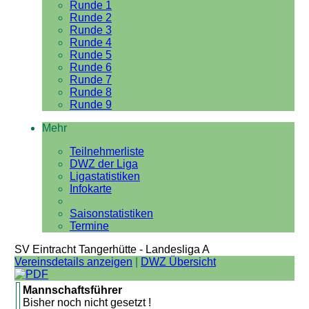
Runde 1
Runde 2
Runde 3
Runde 4
Runde 5
Runde 6
Runde 7
Runde 8
Runde 9
Mehr
Teilnehmerliste
DWZ der Liga
Ligastatistiken
Infokarte
Saisonstatistiken
Termine
SV Eintracht Tangerhütte - Landesliga A
Vereinsdetails anzeigen
|
DWZ Übersicht
Mannschaftsführer
Bisher noch nicht gesetzt !