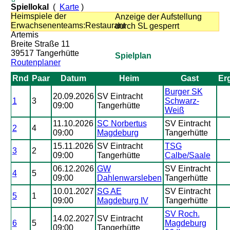
Spiellokal
(
Karte
)
Heimspiele der
Anzeige der Aufstellung
Erwachsenenteams:Restaurant
durch SL gesperrt
Artemis
Breite Straße 11
39517 Tangerhütte
Spielplan
Routenplaner
Rnd
Paar
Datum
Heim
Gast
Er
Burger SK
20.09.2026
SV Eintracht
1
3
Schwarz-
09:00
Tangerhütte
Weiß
11.10.2026
SC Norbertus
SV Eintracht
2
4
09:00
Magdeburg
Tangerhütte
15.11.2026
SV Eintracht
TSG
3
2
09:00
Tangerhütte
Calbe/Saale
06.12.2026
GW
SV Eintracht
4
5
09:00
Dahlenwarsleben
Tangerhütte
10.01.2027
SG AE
SV Eintracht
5
1
09:00
Magdeburg IV
Tangerhütte
SV Roch.
14.02.2027
SV Eintracht
6
5
Magdeburg
09:00
Tangerhütte