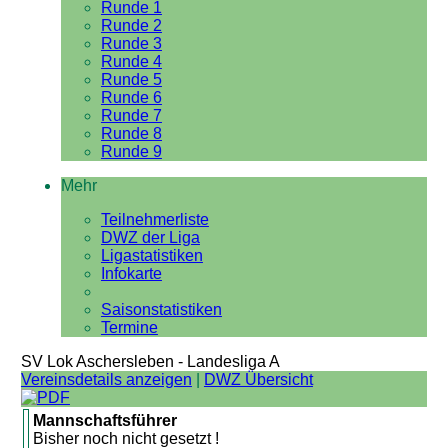
Runde 1
Runde 2
Runde 3
Runde 4
Runde 5
Runde 6
Runde 7
Runde 8
Runde 9
Mehr
Teilnehmerliste
DWZ der Liga
Ligastatistiken
Infokarte
Saisonstatistiken
Termine
SV Lok Aschersleben - Landesliga A
Vereinsdetails anzeigen
|
DWZ Übersicht
Mannschaftsführer
Bisher noch nicht gesetzt !