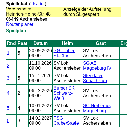
Spiellokal
(
Karte
)
Vereinsheim
Anzeige der Aufstellung
Heinrich-Heine-Str. 48
durch SL gesperrt
06449 Aschersleben
Routenplaner
Spielplan
Rnd
Paar
Datum
Heim
Gast
Er
20.09.2026
SG Einheit
SV Lok
1
5
09:00
Staßfurt
Aschersleben
11.10.2026
SV Lok
SG AE
2
1
09:00
Aschersleben
Magdeburg IV
15.11.2026
SV Lok
Stendaler
3
5
09:00
Aschersleben
Schachklub
Burger SK
06.12.2026
SV Lok
4
2
Schwarz-
09:00
Aschersleben
Weiß
10.01.2027
SV Lok
SC Norbertus
5
4
09:00
Aschersleben
Magdeburg
14.02.2027
TSG
SV Lok
6
3
09:00
Calbe/Saale
Aschersleben