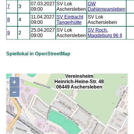
07.03.2027
SV Lok
GW
7
3
09:00
Aschersleben
Dahlenwarsleben
11.04.2027
SV Eintracht
SV Lok
8
4
09:00
Tangerhütte
Aschersleben
25.04.2027
SV Lok
SV Roch.
9
2
09:00
Aschersleben
Magdeburg 96 II
Spiellokal in OpenStreetMap
Vereinsheim
+
Heinrich-Heine-Str. 48
,
06449 Aschersleben
−