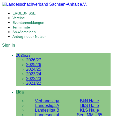
ERGEBNISSE
Vereine
Eventanmeldungen
Terminliste
An-/Abmelden
Antrag neuer Nutzer
Sign In
2026/27
2026/27
2025/26
2024/25
2023/24
2022/23
2021/22
Liga
Verbandsliga
BkN Halle
Landesliga A
BkS Halle
Landesliga B
KLS Halle
Landespokal
SenLMM Ü65