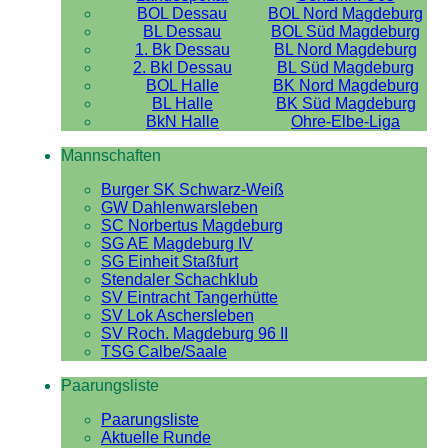
BOL Dessau
BOL Nord Magdeburg
BL Dessau
BOL Süd Magdeburg
1. Bk Dessau
BL Nord Magdeburg
2. Bkl Dessau
BL Süd Magdeburg
BOL Halle
BK Nord Magdeburg
BL Halle
BK Süd Magdeburg
BkN Halle
Ohre-Elbe-Liga
Mannschaften
Burger SK Schwarz-Weiß
GW Dahlenwarsleben
SC Norbertus Magdeburg
SG AE Magdeburg IV
SG Einheit Staßfurt
Stendaler Schachklub
SV Eintracht Tangerhütte
SV Lok Aschersleben
SV Roch. Magdeburg 96 II
TSG Calbe/Saale
Paarungsliste
Paarungsliste
Aktuelle Runde