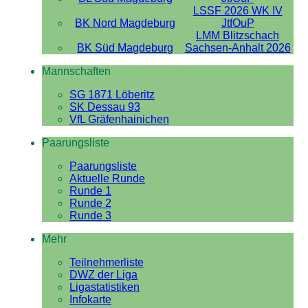
LSSF 2026 WK IV
BK Nord Magdeburg
JtfOuP
LMM Blitzschach
BK Süd Magdeburg
Sachsen-Anhalt 2026
Mannschaften
SG 1871 Löberitz
SK Dessau 93
VfL Gräfenhainichen
Paarungsliste
Paarungsliste
Aktuelle Runde
Runde 1
Runde 2
Runde 3
Mehr
Teilnehmerliste
DWZ der Liga
Ligastatistiken
Infokarte