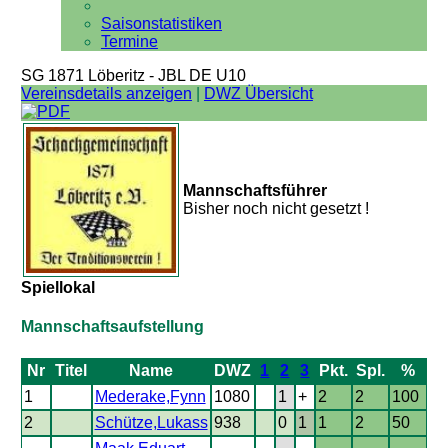
Saisonstatistiken
Termine
SG 1871 Löberitz - JBL DE U10
Vereinsdetails anzeigen
|
DWZ Übersicht
Mannschaftsführer
Bisher noch nicht gesetzt !
Spiellokal
Mannschaftsaufstellung
Nr
Titel
Name
DWZ
1
2
3
Pkt.
Spl.
%
1
Mederake,Fynn
1080
1
+
2
2
100
2
Schütze,Lukass
938
0
1
1
2
50