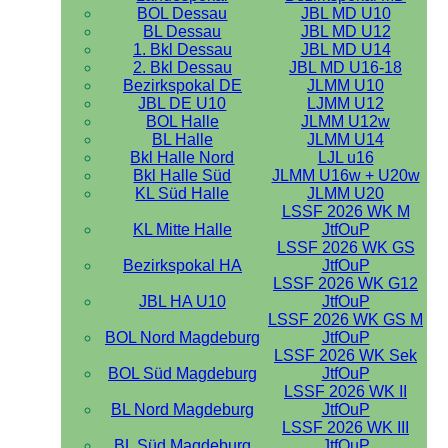
BOL Dessau
JBL MD U10
BL Dessau
JBL MD U12
1. Bkl Dessau
JBL MD U14
2. Bkl Dessau
JBL MD U16-18
Bezirkspokal DE
JLMM U10
JBL DE U10
LJMM U12
BOL Halle
JLMM U12w
BL Halle
JLMM U14
Bkl Halle Nord
LJL u16
Bkl Halle Süd
JLMM U16w + U20w
KL Süd Halle
JLMM U20
LSSF 2026 WK M
KL Mitte Halle
JtfOuP
LSSF 2026 WK GS
Bezirkspokal HA
JtfOuP
LSSF 2026 WK G12
JBL HA U10
JtfOuP
LSSF 2026 WK GS M
BOL Nord Magdeburg
JtfOuP
LSSF 2026 WK Sek
BOL Süd Magdeburg
JtfOuP
LSSF 2026 WK II
BL Nord Magdeburg
JtfOuP
LSSF 2026 WK III
BL Süd Magdeburg
JtfOuP