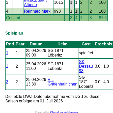
Maak,Eduart
3
1015
1
1
2
2
100
Alberto
4
Reinhard,Mark
993
1
1
2
2
100
Gesamt
3
4
7
8
87.5
Spielplan
Rnd
Paar
Datum
Heim
Gast
Ergebnis
25.04.2026
SG 1871
1
1
spielfrei
09:00
Löberitz
SK
25.04.2026
SG 1871
2
2
Dessau
3.0 : 1.0
11:00
Löberitz
93
SG
25.04.2026
VfL
3
2
1871
0.0 : 4.0
13:30
Gräfenhainichen
Löberitz
Die letzte DWZ-Datenübernahme vom DSB zu dieser
Saison erfolgte am 01. Juli 2026
Powered by
ChessLeagueManager