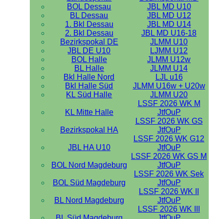
BOL Dessau
JBL MD U10
BL Dessau
JBL MD U12
1. Bkl Dessau
JBL MD U14
2. Bkl Dessau
JBL MD U16-18
Bezirkspokal DE
JLMM U10
JBL DE U10
LJMM U12
BOL Halle
JLMM U12w
BL Halle
JLMM U14
Bkl Halle Nord
LJL u16
Bkl Halle Süd
JLMM U16w + U20w
KL Süd Halle
JLMM U20
LSSF 2026 WK M
KL Mitte Halle
JtfOuP
LSSF 2026 WK GS
Bezirkspokal HA
JtfOuP
LSSF 2026 WK G12
JBL HA U10
JtfOuP
LSSF 2026 WK GS M
BOL Nord Magdeburg
JtfOuP
LSSF 2026 WK Sek
BOL Süd Magdeburg
JtfOuP
LSSF 2026 WK II
BL Nord Magdeburg
JtfOuP
LSSF 2026 WK III
BL Süd Magdeburg
JtfOuP