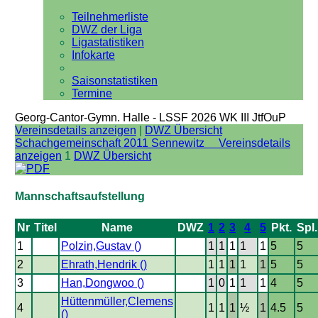
Teilnehmerliste
DWZ der Liga
Ligastatistiken
Infokarte
Saisonstatistiken
Termine
Georg-Cantor-Gymn. Halle - LSSF 2026 WK III JtfOuP
Vereinsdetails anzeigen
|
DWZ Übersicht
Schachgemeinschaft 2011 Sennewitz Vereinsdetails
anzeigen
1
DWZ Übersicht
Mannschaftsaufstellung
Nr
Titel
Name
DWZ
1
2
3
4
5
Pkt.
Spl.
1
Polzin,Gustav ()
1
1
1
1
1
5
5
2
Ehrath,Hendrik ()
1
1
1
1
1
5
5
3
Han,Dongwoo ()
1
0
1
1
1
4
5
Hüttenmüller,Clemens
4
1
1
1
½
1
4.5
5
()