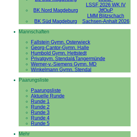
LSSF 2026 WK IV
BK Nord Magdeburg
JtfOuP
LMM Blitzschach
BK Süd Magdeburg
Sachsen-Anhalt 2026
Mannschaften
Fallstein Gymn. Osterwieck
Georg-Cantor-Gymn. Halle
Humbold Gymn. Hettstedt
Privatgym. Stendal&Tangermünde
Werner-v.-Siemens Gymn. MD
Winkelmann Gymn. Stendal
Paarungsliste
Paarungsliste
Aktuelle Runde
Runde 1
Runde 2
Runde 3
Runde 4
Runde 5
Mehr