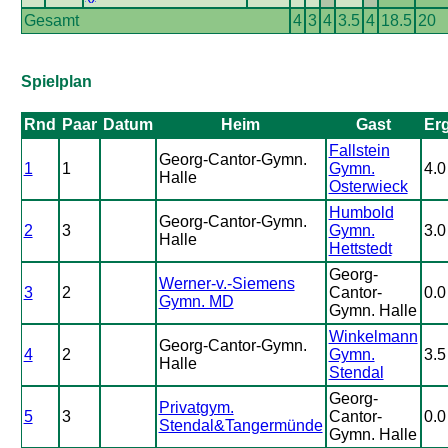
Gesamt
4
3
4
3.5
4
18.5
20
Spielplan
Rnd
Paar
Datum
Heim
Gast
Er
Fallstein
Georg-Cantor-Gymn.
1
1
Gymn.
4.0
Halle
Osterwieck
Humbold
Georg-Cantor-Gymn.
2
3
Gymn.
3.0
Halle
Hettstedt
Georg-
Werner-v.-Siemens
3
2
Cantor-
0.0
Gymn. MD
Gymn. Halle
Winkelmann
Georg-Cantor-Gymn.
4
2
Gymn.
3.5
Halle
Stendal
Georg-
Privatgym.
5
3
Cantor-
0.0
Stendal&Tangermünde
Gymn. Halle