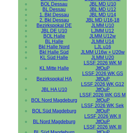
BOL Dessau
JBL MD U10
BL Dessau
JBL MD U12
1. Bkl Dessau
JBL MD U14
2. Bkl Dessau
JBL MD U16-18
Bezirkspokal DE
JLMM U10
JBL DE U10
LJMM U12
BOL Halle
JLMM U12w
BL Halle
JLMM U14
Bkl Halle Nord
LJL u16
Bkl Halle Süd
JLMM U16w + U20w
KL Süd Halle
JLMM U20
LSSF 2026 WK M
KL Mitte Halle
JtfOuP
LSSF 2026 WK GS
Bezirkspokal HA
JtfOuP
LSSF 2026 WK G12
JBL HA U10
JtfOuP
LSSF 2026 WK GS M
BOL Nord Magdeburg
JtfOuP
LSSF 2026 WK Sek
BOL Süd Magdeburg
JtfOuP
LSSF 2026 WK II
BL Nord Magdeburg
JtfOuP
LSSF 2026 WK III
BL Süd Magdeburg
JtfOuP