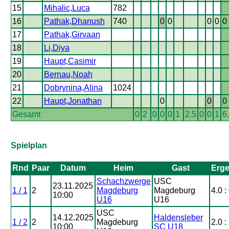
15
Mihalic,Luca
782
16
Pathak,Dhanush
740
0
0
0
0
0
17
Pathak,Girvaan
18
Li,Diya
19
Haupt,Casimir
20
Bernau,Noah
21
Dobrynina,Alina
1024
22
Haupt,Jonathan
0
0
0
Gesamt
0
2
0
0
0
1
2.5
0
0
1
6
Spielplan
Rnd
Paar
Datum
Heim
Gast
Erge
Schachzwerge
USC
23.11.2025
1 / 1
2
Magdeburg
Magdeburg
4.0 :
10:00
U16
U16
USC
14.12.2025
Haldensleber
1 / 2
2
Magdeburg
2.0 :
10:00
SC U18