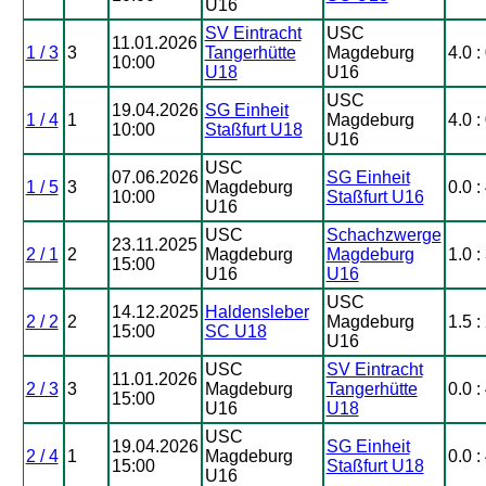
U16
SV Eintracht
USC
11.01.2026
1 / 3
3
Tangerhütte
Magdeburg
4.0 :
10:00
U18
U16
USC
19.04.2026
SG Einheit
1 / 4
1
Magdeburg
4.0 :
10:00
Staßfurt U18
U16
USC
07.06.2026
SG Einheit
1 / 5
3
Magdeburg
0.0 :
10:00
Staßfurt U16
U16
USC
Schachzwerge
23.11.2025
2 / 1
2
Magdeburg
Magdeburg
1.0 :
15:00
U16
U16
USC
14.12.2025
Haldensleber
2 / 2
2
Magdeburg
1.5 :
15:00
SC U18
U16
USC
SV Eintracht
11.01.2026
2 / 3
3
Magdeburg
Tangerhütte
0.0 :
15:00
U16
U18
USC
19.04.2026
SG Einheit
2 / 4
1
Magdeburg
0.0 :
15:00
Staßfurt U18
U16