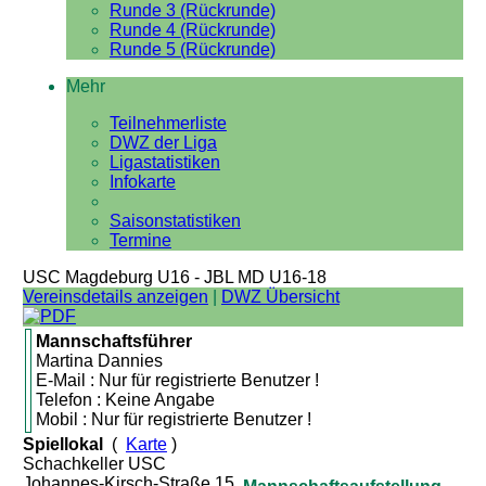
Runde 3 (Rückrunde)
Runde 4 (Rückrunde)
Runde 5 (Rückrunde)
Mehr
Teilnehmerliste
DWZ der Liga
Ligastatistiken
Infokarte
Saisonstatistiken
Termine
USC Magdeburg U16 - JBL MD U16-18
Vereinsdetails anzeigen
|
DWZ Übersicht
Mannschaftsführer
Martina Dannies
E-Mail : Nur für registrierte Benutzer !
Telefon : Keine Angabe
Mobil : Nur für registrierte Benutzer !
Spiellokal
(
Karte
)
Schachkeller USC
Johannes-Kirsch-Straße 15