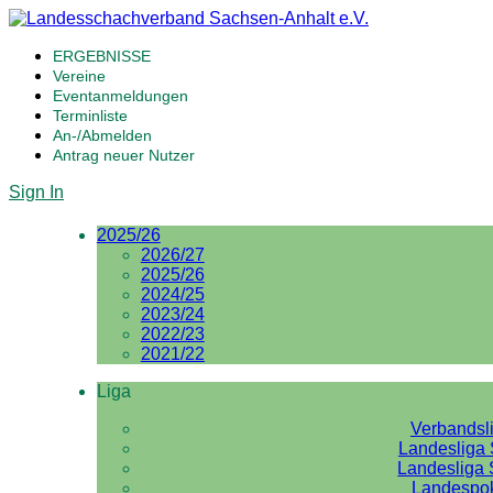
ERGEBNISSE
Vereine
Eventanmeldungen
Terminliste
An-/Abmelden
Antrag neuer Nutzer
Sign In
2025/26
2026/27
2025/26
2024/25
2023/24
2022/23
2021/22
Liga
Verbandsl
Landesliga 
Landesliga 
Landespo