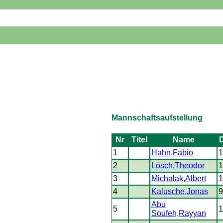
Mannschaftsaufstellung
Nr
Titel
Name
1
Hahn,Fabio
1
2
Lösch,Theodor
1
3
Michalak,Albert
1
4
Kalusche,Jonas
9
Abu
5
1
Soufeh,Rayyan