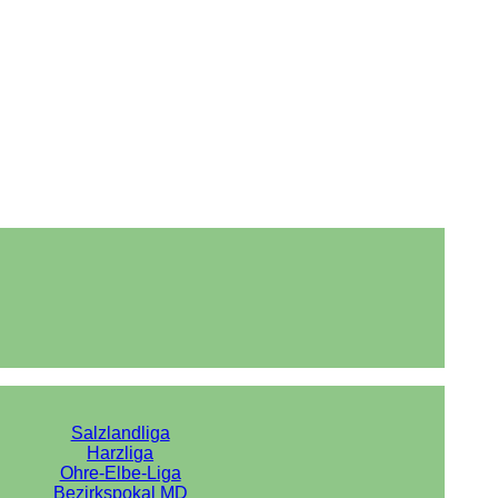
Salzlandliga
Harzliga
Ohre-Elbe-Liga
Bezirkspokal MD