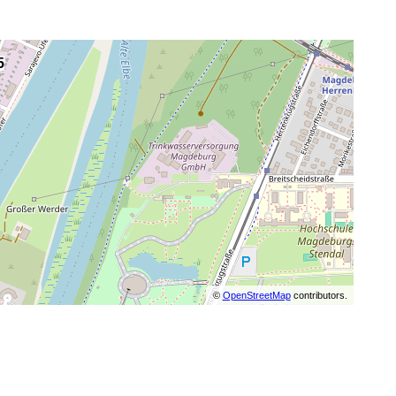
5
©
OpenStreetMap
contributors.