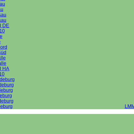
au
au
sau
sau
l DE
10
le
e
Nord
Süd
lle
alle
l HA
10
deburg
deburg
deburg
eburg
deburg
eburg
LMM