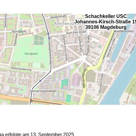
Schachkeller USC
Johannes-Kirsch-Straße 1
39106 Magdeburg
a erfolgte am 13. September 2025