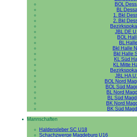
BOL Dess
BL Dess
1. Bkl Des
2. Bkl Des
Bezirkspoka
JBL DE U
BOL Hal
BL Hall
Bkl Halle 
Bkl Halle 
KL Süd Ha
KL Mitte H
Bezirkspoka
JBL HA U
BOL Nord Mag
BOL Süd Mag
BL Nord Mag
BL Süd Magd
BK Nord Mag
BK Süd Magd
Mannschaften
Haldensleber SC U18
Schachzwerge Magdeburg U16