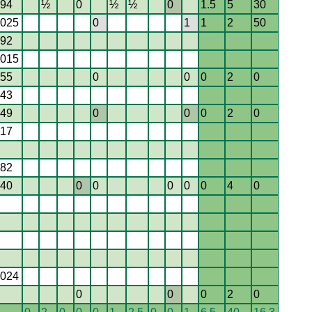
94
½
0
½
½
0
1.5
5
30
025
0
1
1
2
50
92
015
55
0
0
0
2
0
43
49
0
0
0
2
0
17
82
40
0
0
0
0
0
4
0
024
0
0
0
2
0