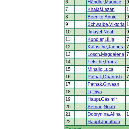
6
Händler,Maurice
9
7
Khalaf,Lezan
1
8
Boenke,Annie
9
9
Schwalbe,Viktoria
1
10
Jmayel,Noah
9
11
Kundler,Lilija
7
12
Kalusche,Jannes
7
13
Lösch,Magdalena
7
14
Felsche,Franz
15
Mihalic,Luca
7
16
Pathak,Dhanush
7
17
Pathak,Girvaan
18
Li,Diya
19
Haupt,Casimir
20
Bernau,Noah
21
Dobrynina,Alina
1
22
Haupt,Jonathan