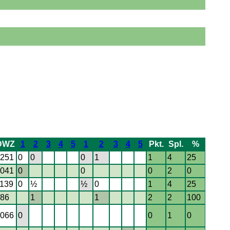
DWZ
1
2
3
4
5
1
2
3
4
5
Pkt.
Spl.
%
251
0
0
0
1
1
4
25
041
0
0
0
2
0
139
0
½
½
0
1
4
25
86
1
1
2
2
100
066
0
0
1
0